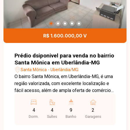
R$ 1.600.000,00 V
Prédio dsiponivel para venda no bairrio
Santa Mônica em Uberlândia-MG
Santa Mônica - Uberlândia/MG
O bairro Santa Mônica, em Uberlândia-MG, é uma
região valorizada, com excelente localização e
fácil acesso, além de ampla oferta de comércios,
serviços e instituições de ensino, sendo ideal
tanto para moradia quanto para investimento.
4
4
9
2
Prédio com uso misto, composto por
Dorm.
Suítes
Banho
Garagens
apartamento residencial e ponto comercial com
entrada independente. O apartamento possui