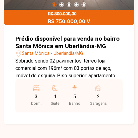
R$ 800.000,00
R$ 750.000,00 V
Prédio disponível para venda no bairro
Santa Mônica em Uberlândia-MG
Santa Mônica - Uberlândia/MG
Sobrado sendo 02 pavimentos: térreo loja
comercial com 196m² com 03 portas de aço,
imóvel de esquina. Piso superior: apartamento
com sala em 02 ambientes com sacada, hall para
03 quartos com jardim de inverno sendo 01 suíte
3
1
5
2
com closet com armário e banheiro da suíte com
Dorm.
Suite
Banho
Garagens
armário sob a pia, box e espelho, banheiro social
com armário sob a pia, box e espelho, cozinha
com bancada e mesa de granito, armário abaixo
da pia e bancada em granito, área de serviço,
despensa, garagem para 02 carros, portão