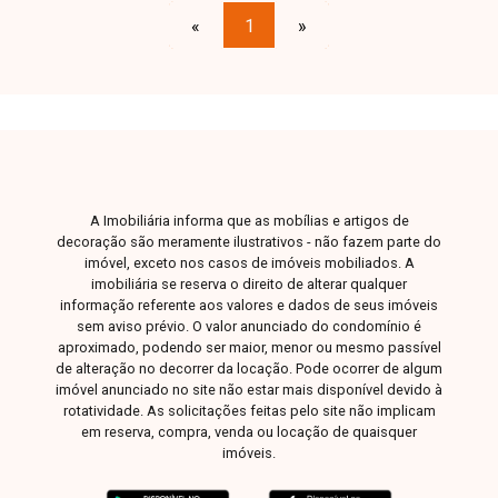
eletrônico e interfone. área construída 387m².
«
1
»
Agende agora mesmo uma visita e venha
conhecer pessoalmente todos os detalhes deste
incrível imóvel. Estamos à disposição para
esclarecer suas dúvidas e auxiliar em todo o
processo. Entre em contato conosco pelo
telefone ou WhatsApp no número 32309900 ou
venha conhecer nosso espaço e conversar
A Imobiliária informa que as mobílias e artigos de
pessoalmente com um consultor que irá te
decoração são meramente ilustrativos - não fazem parte do
auxiliar na busca pelo imóvel que você busca.
imóvel, exceto nos casos de imóveis mobiliados. A
Temos 3 unidades para te receber, no Centro,
imobiliária se reserva o direito de alterar qualquer
informação referente aos valores e dados de seus imóveis
Zona Sul ou Zona Leste: Av. João Naves de Ávila,
sem aviso prévio. O valor anunciado do condomínio é
257 - Centro Rua Rafael Marino Neto, 135 -
aproximado, podendo ser maior, menor ou mesmo passível
Jardim Karaíba Av. Dr. Laerte Vieira Gonçalves,
de alteração no decorrer da locação. Pode ocorrer de algum
607 ? Santa Mônica
imóvel anunciado no site não estar mais disponível devido à
rotatividade. As solicitações feitas pelo site não implicam
em reserva, compra, venda ou locação de quaisquer
imóveis.