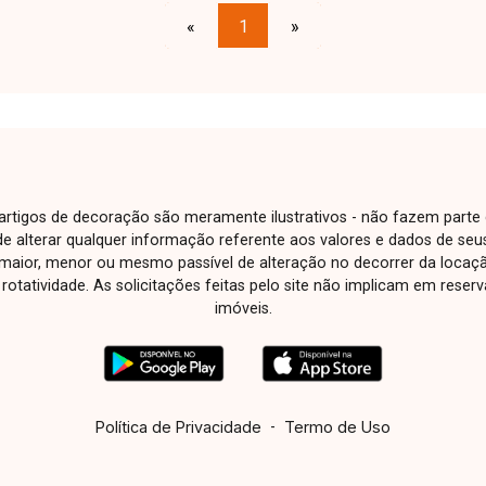
superior com piscina. Conta ainda com
«
1
»
1 vaga de garagem, atualmente
utilizada como cômodo comercial,
proporcionando potencial para renda e
uso misto. Entre em contato com a
equipe da Delta Imóveis e agende sua
visita para conhecer essa oportunidade.
e artigos de decoração são meramente ilustrativos - não fazem parte
o de alterar qualquer informação referente aos valores e dados de se
aior, menor ou mesmo passível de alteração no decorrer da locaç
à rotatividade. As solicitações feitas pelo site não implicam em rese
imóveis.
Política de Privacidade
-
Termo de Uso