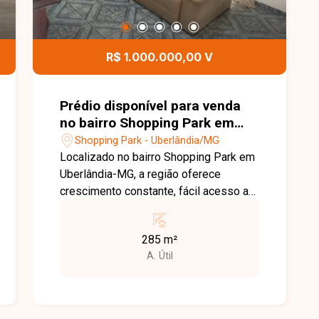
R$ 1.000.000,00 V
Prédio disponível para venda
no bairro Shopping Park em
Uberlândia-MG
Shopping Park - Uberlândia/MG
Localizado no bairro Shopping Park em
Uberlândia-MG, a região oferece
crescimento constante, fácil acesso a
vias principais e proximidade com
comércios e serviços, sendo uma
285 m²
excelente opção para investimento. O
A. Útil
prédio possui aproximadamente 285
m² de área construída, composto por
um cômodo comercial na parte inferior
e um apartamento residencial na parte