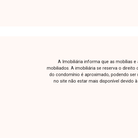
8.620 m² de área construída, projetado
para atender empresas de diferentes
portes com máxima funcionalidade e
sofisticação. O empreendimento
oferece amplos espaços corporativos,
banheiros completos e acessíveis, hall
com elevadores, escadas privativas em
todos os pavimentos, subsolo
A Imobiliária informa que as mobílias 
destinado a estacionamento e rooftop
mobiliados. A imobiliária se reserva o direit
exclusivo no último andar. Conta ainda
do condomínio é aproximado, podendo ser m
com lobby elegante na recepção,
no site não estar mais disponível devido 
fachada em vidro temperado que
favorece a iluminação natural e
arquitetura contemporânea integrada a
um paisagismo cuidadosamente
planejado, proporcionando um ambiente
moderno e diferenciado. Uma excelente
oportunidade para investidores e
empresas que buscam um imóvel