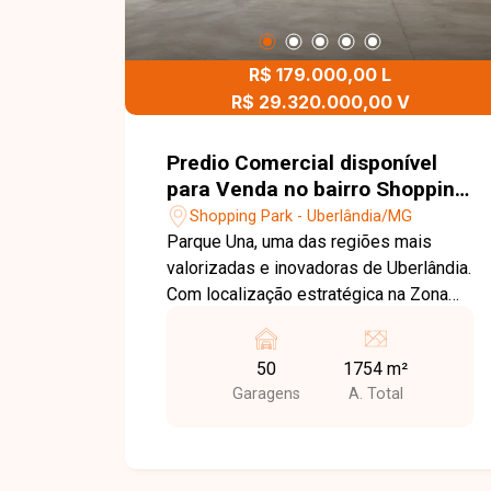
R$ 179.000,00 L
R$ 29.320.000,00 V
Predio Comercial disponível
para Venda no bairro Shopping
Park em Uberlândia - MG.
Shopping Park - Uberlândia/MG
Parque Una, uma das regiões mais
valorizadas e inovadoras de Uberlândia.
Com localização estratégica na Zona
Sul, próximo ao Uberlândia Shopping e
à UNITRI, o local se destaca pelo
50
1754 m²
planejamento urbano, infraestrutura
Garagens
A. Total
moderna e grande potencial para
empresas que buscam visibilidade,
conveniência e valorização patrimonial.
Impressionante prédio comercial com