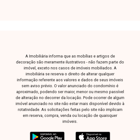
dispõe ainda de tanque de peixes, canil, pomar,
capela, galpão para armazenamento, casa de
caseiro e linda sede totalmente cercada por
alambrado. Entre em contato para mais
informações e agende uma visita para conhecer
esta excelente chácara.
A Imobiliária informa que as mobílias e artigos de
decoração são meramente ilustrativos - não fazem parte do
imóvel, exceto nos casos de imóveis mobiliados. A
imobiliária se reserva o direito de alterar qualquer
informação referente aos valores e dados de seus imóveis
sem aviso prévio. O valor anunciado do condomínio é
aproximado, podendo ser maior, menor ou mesmo passível
de alteração no decorrer da locação. Pode ocorrer de algum
imóvel anunciado no site não estar mais disponível devido à
rotatividade. As solicitações feitas pelo site não implicam
em reserva, compra, venda ou locação de quaisquer
imóveis.