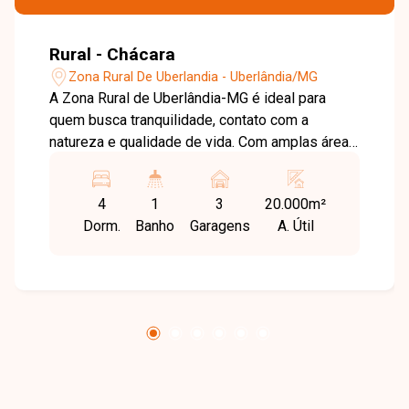
Rural - Chácara
Zona Rural De Uberlandia - Uberlândia/MG
A Zona Rural de Uberlândia-MG é ideal para
quem busca tranquilidade, contato com a
natureza e qualidade de vida. Com amplas áreas
verdes e ambiente reservado, a região
proporciona conforto e privacidade, sendo uma
4
1
3
20.000m²
excelente opção para lazer, moradia ou
Dorm.
Banho
Garagens
A. Útil
investimento. Sala em dois ambientes, 04
quartos, sendo 02 suítes, banheiro social,
cozinha, despensa, área de serviço e varanda. A
propriedade possui garagem coberta e está
situada em um terreno de aproximadamente
20.000m² em condomínio fechado. Conta com
uma completa estrutura de lazer, incluindo
quiosque com churrasqueira, forno, cozinha e
lavabo, além de energia fotovoltaica. O imóvel