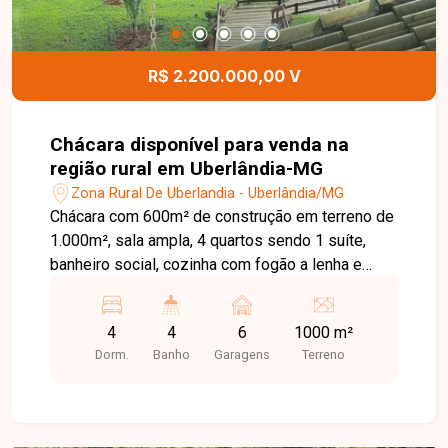
pronta para morar, com conforto e lazer
completos. Entre em contato e agende sua visita
para conhecer este incrível imóvel.
R$ 2.200.000,00 V
Chácara disponível para venda na
região rural em Uberlândia-MG
Zona Rural De Uberlandia - Uberlândia/MG
Chácara com 600m² de construção em terreno de
1.000m², sala ampla, 4 quartos sendo 1 suíte,
banheiro social, cozinha com fogão a lenha e
móveis planejados. Conta com energia elétrica,
poço artesiano, pomar com diversas espécies,
4
4
6
1000 m²
casa rústica de madeira e sobradinho. Área de
Dorm.
Banho
Garagens
Terreno
lazer com piscina aquecida e tablado em madeira
coberto à beira da represa. Um refúgio completo
em meio à natureza, com conforto e charme no
estilo rústico.