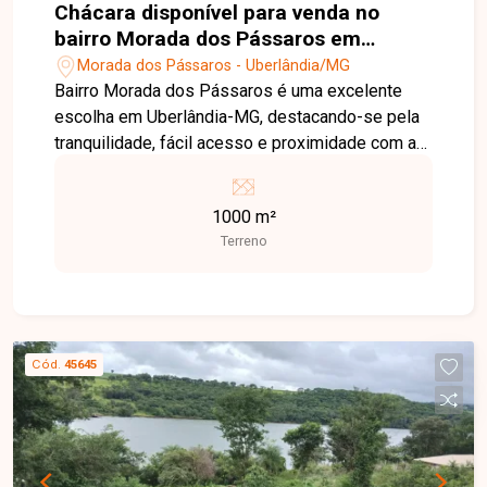
Chácara disponível para venda no
bairro Morada dos Pássaros em
Uberlândia-MG
Morada dos Pássaros - Uberlândia/MG
Bairro Morada dos Pássaros é uma excelente
escolha em Uberlândia-MG, destacando-se pela
tranquilidade, fácil acesso e proximidade com a
cidade, além de oferecer qualidade de vida para
quem busca contato com a natureza sem abrir
1000 m²
mão da praticidade. Chácara com 1.000 m² de
Terreno
área total, com amplo espaço verde, ideal para
construção, lazer ou investimento. Uma excelente
oportunidade para quem deseja investir ou
construir em um ambiente agradável e com
grande potencial. Entre em contato e saiba mais!
Cód.
45645