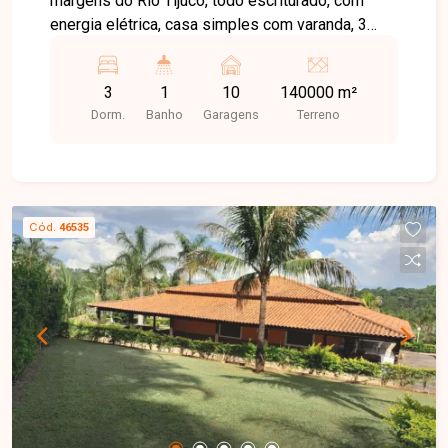
margens do Rio Tijuco, todo escriturado, com
energia elétrica, casa simples com varanda, 3
quartos e 1 banheiro. Possui pomar, galinheiro,
paiol pequeno, curral, cerca paraguaio, pastagens
3
1
10
140000 m²
com braquiária e água de mina.
Dorm.
Banho
Garagens
Terreno
Cód.
46535