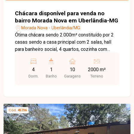
oportunidade para quem deseja investir em um
refúgio cercado pela natureza. Proprietário
Chácara disponível para venda no
estuda troca como parte da negociação.
bairro Morada Nova em Uberlândia-MG
Morada Nova - Uberlândia/MG
Ótima chácara sendo 2.000m² constituído por 2
casas sendo a casa principal com 2 salas, hall
para banheiro social, 4 quartos, cozinha com
despensa, varanda, área de serviço, fogão a lenha
com forno, banheiro externo. Segunda casa nos
4
1
10
2000 m²
fundos sendo sala, 2 quartos, cozinha, banheiro
Dorm.
Banho
Garagens
Terreno
social, quintal arborizado, espaço para 10 vagas
de garagem.
Cód.
45736