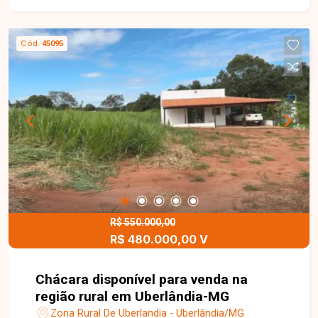
caipira com fogão a lenha e pomar com árvores
frutíferas. Localizada próxima ao Clube Tangará.
Uma excelente oportunidade para quem busca
Cód.
45095
lazer, descanso e um ambiente tranquilo próximo
à cidade. Entre em contato e agende sua visita!
R$ 550.000,00
R$ 480.000,00 V
Chácara disponível para venda na
região rural em Uberlândia-MG
Zona Rural De Uberlandia - Uberlândia/MG