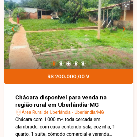
espaços de convivência e ampla área externa.
Conta ainda com piscina, campo de futebol,
casinha de caseiro, casinha de ferramentas e
pomar formado com diversas árvores frutíferas já
produzindo, como abacate, mexerica, laranja e
jabuticaba. Uma excelente oportunidade para
quem deseja investir em lazer, descanso e
momentos inesquecíveis com a família e amigos.
Entre em contato e agende sua visita para
conhecer de perto esse verdadeiro paraíso!
R$ 200.000,00 V
Chácara disponível para venda na
região rural em Uberlândia-MG
Área Rural de Uberlândia - Uberlândia/MG
Chácara com 1.000 m², toda cercada em
alambrado, com casa contendo sala, cozinha, 1
quarto, 1 suíte, cômodo comercial e varanda