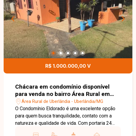
R$ 1.000.000,00 V
Chácara em condomínio disponível
para venda no bairro Área Rural em
Uberlândia-MG
Área Rural de Uberlândia - Uberlândia/MG
O Condomínio Eldorado é uma excelente opção
para quem busca tranquilidade, contato com a
natureza e qualidade de vida. Com portaria 24
horas e represas, o condomínio oferece