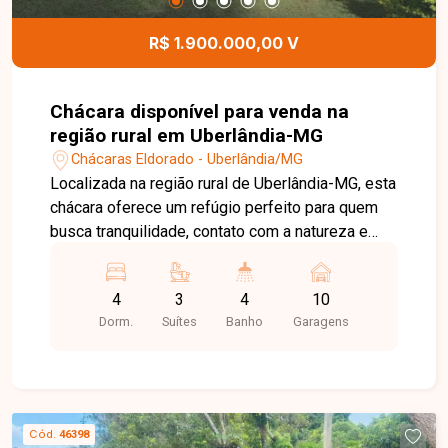
R$ 1.900.000,00 V
Chácara disponível para venda na
região rural em Uberlândia-MG
Chácaras Eldorado - Uberlândia/MG
Localizada na região rural de Uberlândia-MG, esta
chácara oferece um refúgio perfeito para quem
busca tranquilidade, contato com a natureza e
qualidade de vida. Com fácil acesso à cidade e
situada em frente à represa, proporciona um
4
3
4
10
cenário encantador, ideal para momentos de
Dorm.
Suítes
Banho
Garagens
descanso e lazer em meio ao verde. Chácara com
200 m² de área construída em terreno de 5.600
m², sendo sala, 4 quartos, sendo 3 suítes,
banheiro social, além de duas áreas de
churrasqueira, uma ao lado da piscina e outra na
Cód.
46398
parte superior da casa, cozinha integrada aos