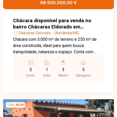
R$ 900.000,00 V
Chácara disponível para venda no
bairro Chácaras Eldorado em
Uberlândia-MG
Chácaras Eldorado - Uberlândia/MG
Chácara com 5.000 m² de terreno e 250 m² de
área construída, ideal para quem busca
tranquilidade, natureza e espaço. Conta com
ampla varanda de 260 m², 5 quartos (sendo 1
suíte), sala espaçosa, cozinha com bancada
5
1
3
5
americana em granito de 6 metros, 2 banheiros e
Dorm.
Suite
Banho
Garagens
um cômodo extra. Pomar com mangueiras,
abacateiro, pitanga, goiaba e amora. Excelente
opção para morar, lazer ou investimento.
Cód.
46128