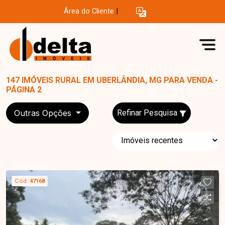
Área do Cliente
|
147 IMÓVEIS RURAL EM UBERLÂNDIA, MG PARA VENDA -
PÁGINA 2
Outras Opções
Refinar Pesquisa
Cód.
47168