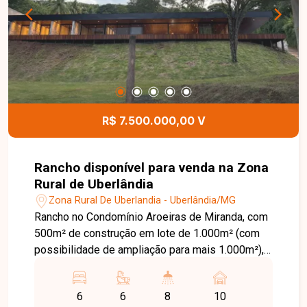
R$ 7.500.000,00 V
Rancho disponível para venda na Zona
Rural de Uberlândia
Zona Rural De Uberlandia - Uberlândia/MG
Rancho no Condomínio Aroeiras de Miranda, com
500m² de construção em lote de 1.000m² (com
possibilidade de ampliação para mais 1.000m²),
beira d?água e em localização privilegiada. Conta
com 5 suítes mais 1 suíte de funcionário, todas
6
6
8
10
com marcenaria planejada e ar-condicionado,