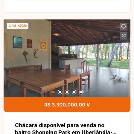
festas, futura valorização para condomínio ou
para quem busca morar em local arborizado e
tranquilo, sem sair da cidade. Possui casa
simples, não considerada na avaliação.
Cód.
47022
R$ 3.300.000,00 V
Chácara disponível para venda no
bairro Shopping Park em Uberlândia-