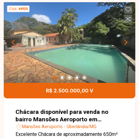
regularizada, sendo uma excelente opção para
Cód.
44920
lazer ou descanso. Entre em contato com a
equipe da Delta Imóveis e agende sua visita para
conhecer essa oportunidade.
R$ 2.500.000,00 V
Chácara disponível para venda no
bairro Mansões Aeroporto em
Uberlândia-MG
Mansões Aeroporto - Uberlândia/MG
Excelente Chácara de aproximadamente 650m²