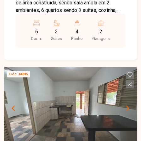
de área construída, sendo sala ampla em 2
ambientes, 6 quartos sendo 3 suítes, cozinha,
dormitórios para hospedes, banheiro social, área
de serviço, área de lazer com piscina, jardins,
6
3
4
2
bambuzal, pomar de frutas, salão de eventos.
Dorm.
Suítes
Banho
Garagens
Cód.
44815