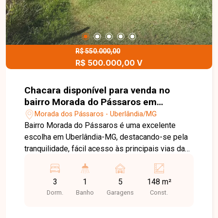
sua visita para conhecer essa oportunidade.
R$ 550.000,00
R$ 500.000,00 V
Chacara disponível para venda no
bairro Morada do Pássaros em
Uberlândia-MG
Morada dos Pássaros - Uberlândia/MG
Bairro Morada do Pássaros é uma excelente
escolha em Uberlândia-MG, destacando-se pela
tranquilidade, fácil acesso às principais vias da
cidade e proximidade com áreas de lazer,
oferecendo qualidade de vida e contato com a
3
1
5
148 m²
natureza. Chácara com 1.000 m² de área total,
Dorm.
Banho
Garagens
Const.
sendo sala, 3 quartos, cozinha, banheiro social,
área de serviço (lavanderia), além de cozinha