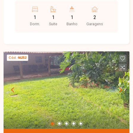
coberta com fogão e churrasqueira a lenha.
Possui galinheiro com capacidade para 700 aves.
1
1
1
2
Dorm.
Suite
Banho
Garagens
Cód.
46252