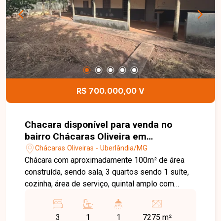
R$ 700.000,00 V
Chacara disponível para venda no
bairro Chácaras Oliveira em
Uberlândia-MG
Chácaras Oliveiras - Uberlândia/MG
Chácara com aproximadamente 100m² de área
construída, sendo sala, 3 quartos sendo 1 suíte,
cozinha, área de serviço, quintal amplo com
pomar de frutas.
3
1
1
7275 m²