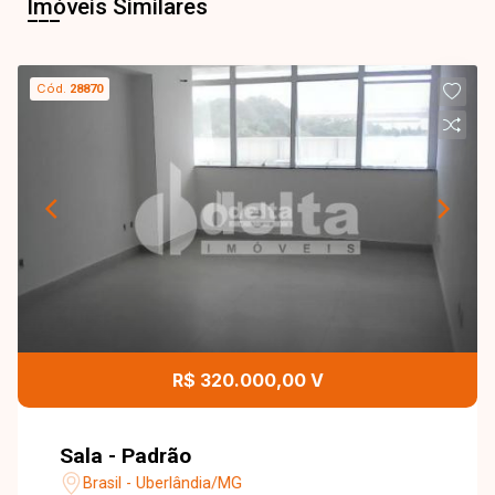
Imóveis Similares
Cód.
28870
R$ 320.000,00 V
Sala - Padrão
Brasil - Uberlândia/MG