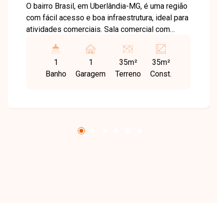
O bairro Brasil, em Uberlândia-MG, é uma região
com fácil acesso e boa infraestrutura, ideal para
atividades comerciais. Sala comercial com
aproximadamente 36 m² de área construída,
banheiro, copa de apoio, área de serviço
1
1
35m²
35m²
conforme necessidade, 1 vaga de garagem,
Banho
Garagem
Terreno
Const.
além de prédio com portaria 24 horas e 4
elevadores. Entre em contato com a Delta
Imóveis para mais informações e agende sua
visita.