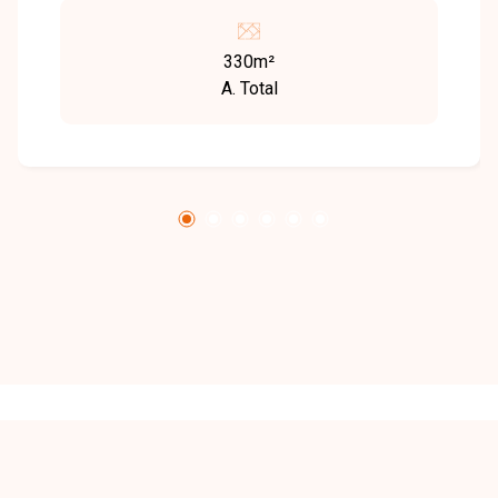
como ruas pavimentadas, iluminação pública e
coleta de lixo. A região conta com
330m²
supermercados, escolas, unidades de saúde e
A. Total
comércio diversificado, garantindo praticidade
para os moradores. O terreno fica em uma
avenida de fácil acesso às principais vias da
cidade, facilitando o deslocamento para outras
áreas. Indicado para investidores e construtores
que buscam um ponto estratégico para
desenvolvimento residencial ou comercial.
Disponibilidade e valores sujeitos a alteração.