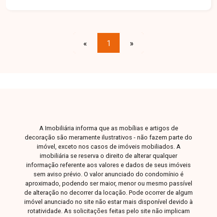
situado em uma área tranquila e segura, com fácil
acesso a importantes vias da cidade, facilitando
a mobilidade para outras regiões. Ideal para
investidores e construtores que buscam um local
«
1
»
estratégico para desenvolvimento de projetos
residenciais ou comerciais. Disponibilidade e
valores sujeitos a alteração.
A Imobiliária informa que as mobílias e artigos de
decoração são meramente ilustrativos - não fazem parte do
imóvel, exceto nos casos de imóveis mobiliados. A
imobiliária se reserva o direito de alterar qualquer
informação referente aos valores e dados de seus imóveis
sem aviso prévio. O valor anunciado do condomínio é
aproximado, podendo ser maior, menor ou mesmo passível
de alteração no decorrer da locação. Pode ocorrer de algum
imóvel anunciado no site não estar mais disponível devido à
rotatividade. As solicitações feitas pelo site não implicam