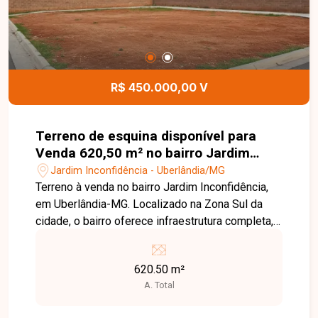
R$ 450.000,00 V
Terreno de esquina disponível para
Venda 620,50 m² no bairro Jardim
Inconfidência em Uberlândia-MG
Jardim Inconfidência - Uberlândia/MG
Terreno à venda no bairro Jardim Inconfidência,
em Uberlândia-MG. Localizado na Zona Sul da
cidade, o bairro oferece infraestrutura completa,
incluindo ruas asfaltadas, iluminação pública
eficiente e coleta de lixo regular. Além disso,
620.50 m²
conta com escolas, unidades de saúde, comércio
A. Total
variado e áreas verdes, proporcionando
qualidade de vida aos moradores. O terreno está