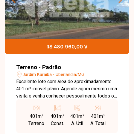
R$ 480.960,00 V
Terreno - Padrão
Jardim Karaíba - Uberlândia/MG
Excelente lote com área de aproximadamente
401 m² imóvel plano. Agende agora mesmo uma
visita e venha conhecer pessoalmente todos os
detalhes deste incrível imóvel. Estamos à
disposição para esclarecer suas dúvidas e
401m²
401m²
401m²
401m²
auxiliar em todo o processo. Entre em contato
Terreno
Const.
A. Útil
A. Total
conosco pelo telefone ou WhatsApp no número
(34) 3230-9900 ou venha conhecer nosso