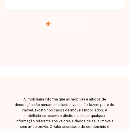
espaço e conversar pessoalmente com um
consultor que irá te auxiliar na busca pelo imóvel
que você busca. Temos 3 unidades para te
receber, no Centro, Zona Sul ou Zona Leste: Av.
João Naves de Ávila, 257 - Centro Rua Rafael
Marino Neto, 135 - Jardim Karaíba Av. Dr. Laerte
Vieira Gonçalves, 607 ? Santa Mônica
A Imobiliária informa que as mobílias e artigos de
decoração são meramente ilustrativos - não fazem parte do
imóvel, exceto nos casos de imóveis mobiliados. A
imobiliária se reserva o direito de alterar qualquer
informação referente aos valores e dados de seus imóveis
sem aviso prévio. O valor anunciado do condomínio é