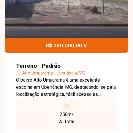
R$ 260.000,00 V
Terreno - Padrão
Alto Umuarama - Uberlândia/MG
O bairro Alto Umuarama é uma excelente
escolha em Uberlândia-MG, destacando-se pela
localização estratégica, fácil acesso às
principais vias da cidade e boa infraestrutura,
além de oferecer praticidade e valorização
250m²
constante na região. Terreno à venda no bairro
A. Total
Alto Umuarama, ideal para construção
residencial ou investimento, em uma área com