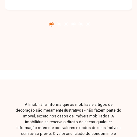
grande potencial de crescimento. Uma ótima
oportunidade para quem deseja construir ou
investir em uma das regiões mais promissoras
da cidade. Entre em contato e saiba mais!
A Imobiliária informa que as mobílias e artigos de
decoração são meramente ilustrativos - não fazem parte do
imóvel, exceto nos casos de imóveis mobiliados. A
imobiliária se reserva o direito de alterar qualquer
informação referente aos valores e dados de seus imóveis
sem aviso prévio. O valor anunciado do condomínio é