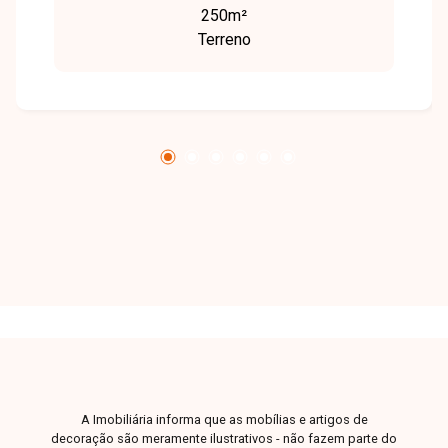
250m²
farmácias, comércios e diversos serviços,
Terreno
proporcionando praticidade e excelente
potencial para construção. O imóvel possui
250,00 m² de área total, com dimensões de 10
metros de frente por 25 metros de
profundidade. O lote oferece excelente
aproveitamento para projetos residenciais,
sendo ideal para a construção da casa própria
ou como investimento em uma região com
grande potencial de valorização. Esta é uma
excelente oportunidade para adquirir um terreno
bem localizado no bairro Jardim Brasília.
Agende uma visita e venha conhecer todos os
detalhes deste imóvel. Localizado no bairro
Jardim Brasília, em Uberlândia-MG, este terreno
está situado em uma região em constante
crescimento e valorização, com fácil acesso às
A Imobiliária informa que as mobílias e artigos de
principais vias da cidade e próximo a
decoração são meramente ilustrativos - não fazem parte do