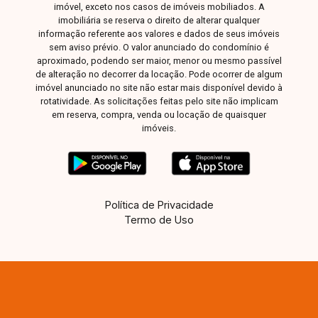
supermercados, escolas, farmácias, comércios
imóvel, exceto nos casos de imóveis mobiliados. A
e diversos serviços, proporcionando praticidade
imobiliária se reserva o direito de alterar qualquer
informação referente aos valores e dados de seus imóveis
e excelente potencial para construção. O imóvel
sem aviso prévio. O valor anunciado do condomínio é
possui 250,00 m² de área total, com dimensões
aproximado, podendo ser maior, menor ou mesmo passível
de 10 metros de frente por 25 metros de
de alteração no decorrer da locação. Pode ocorrer de algum
profundidade. O lote oferece excelente
imóvel anunciado no site não estar mais disponível devido à
rotatividade. As solicitações feitas pelo site não implicam
aproveitamento para projetos residenciais,
em reserva, compra, venda ou locação de quaisquer
sendo ideal para a construção da casa própria
imóveis.
ou como investimento em uma região com
grande potencial de valorização. Esta é uma
excelente oportunidade para adquirir um terreno
bem localizado no bairro Jardim Brasília.
Política de Privacidade
Agende uma visita e venha conhecer todos os
Termo de Uso
detalhes deste imóvel.