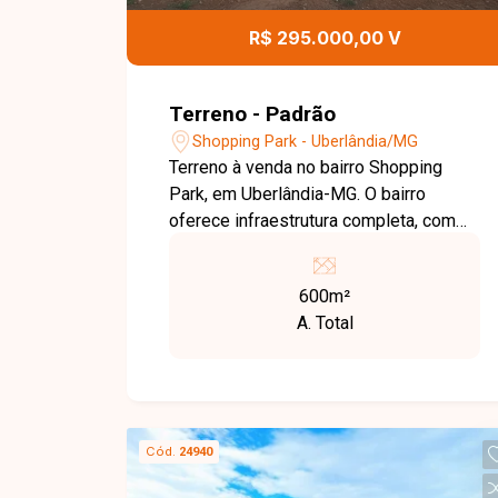
R$ 295.000,00 V
Terreno - Padrão
Shopping Park - Uberlândia/MG
Terreno à venda no bairro Shopping
Park, em Uberlândia-MG. O bairro
oferece infraestrutura completa, com
ruas asfaltadas, iluminação pública
eficiente e coleta de lixo regular. Além
600m²
disso, conta com escolas, unidades de
A. Total
saúde, comércio variado e áreas
verdes, proporcionando qualidade de
vida aos moradores. O terreno está
situado em uma área tranquila e segura,
com fácil acesso a importantes vias da
Cód.
24940
cidade, facilitando a mobilidade para
outras regiões. Ideal para investidores