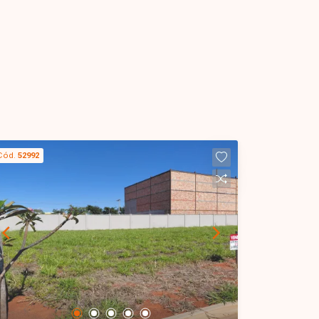
Cód.
52992