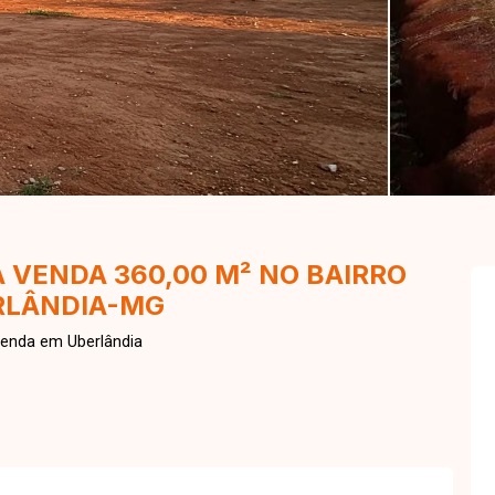
 VENDA 360,00 M² NO BAIRRO
RLÂNDIA-MG
Venda em Uberlândia