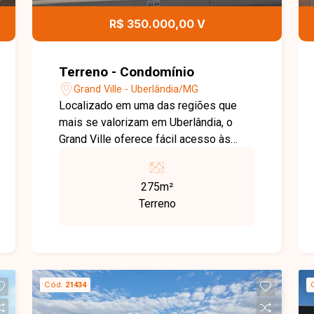
R$ 350.000,00 V
Terreno - Condomínio
Grand Ville - Uberlândia/MG
Localizado em uma das regiões que
mais se valorizam em Uberlândia, o
Grand Ville oferece fácil acesso às
principais vias da cidade, além de estar
próximo a comércios, serviços e
275m²
conveniências. É uma excelente opção
Terreno
para quem deseja construir em um
condomínio que alia segurança,
tranquilidade e qualidade de vida. Ótimo
lote plano em condomínio, com 275 m²
de área total, medindo 11 metros de
Cód.
21434
frente e fundos e 25 metros nas
laterais, proporcionando excelente