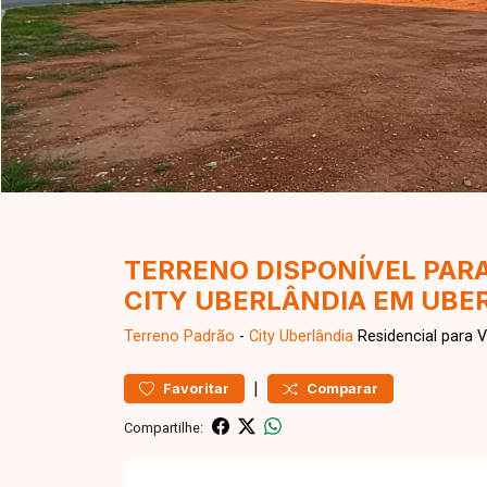
TERRENO DISPONÍVEL PARA
CITY UBERLÂNDIA EM UBE
Terreno
Padrão
-
City Uberlândia
Residencial para 
|
Favoritar
Comparar
Compartilhe: