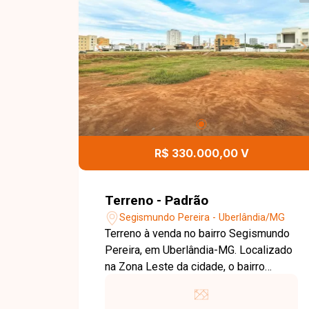
e construtores que buscam um local
estratégico para desenvolvimento de
projetos residenciais ou comerciais.
Disponibilidade e valores sujeitos a
alteração.
R$ 330.000,00 V
Terreno - Padrão
Segismundo Pereira - Uberlândia/MG
Terreno à venda no bairro Segismundo
Pereira, em Uberlândia-MG. Localizado
na Zona Leste da cidade, o bairro
oferece infraestrutura completa,
incluindo ruas asfaltadas, iluminação