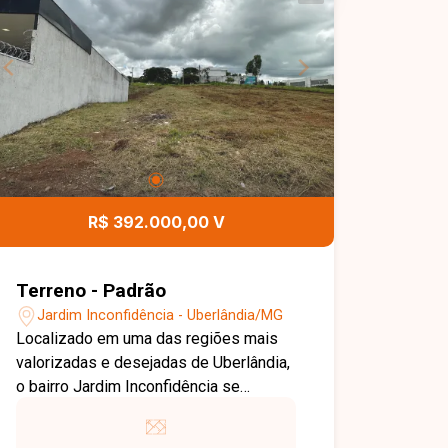
aproveitamento do terreno em um
condomínio que oferece segurança e
conforto para toda a família. Entre em
contato com a Delta Imóveis e agende
um atendimento. Nossa equipe está
pronta para apresentar todos os
detalhes deste imóvel e auxiliar você
na realização de um excelente
investimento.
R$ 392.000,00 V
Terreno - Padrão
Jardim Inconfidência - Uberlândia/MG
Localizado em uma das regiões mais
valorizadas e desejadas de Uberlândia,
o bairro Jardim Inconfidência se
destaca pela excelente infraestrutura,
segurança e proximidade com áreas