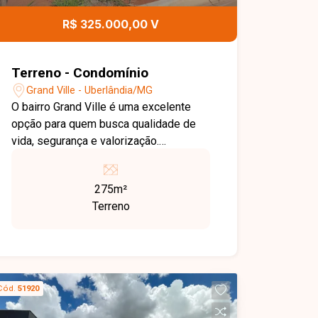
R$ 325.000,00 V
Terreno - Condomínio
Grand Ville - Uberlândia/MG
O bairro Grand Ville é uma excelente
opção para quem busca qualidade de
vida, segurança e valorização.
Localizado em uma região de constante
crescimento, oferece fácil acesso às
275m²
principais vias da cidade e reúne
Terreno
tranquilidade, infraestrutura e excelente
potencial para investimento. Terreno em
condomínio com 275 m² de área total,
medindo 11 metros de frente e fundo
por 25 metros nas laterais. Lote plano,
Cód.
51920
ideal para a construção de um projeto
residencial, proporcionando excelente