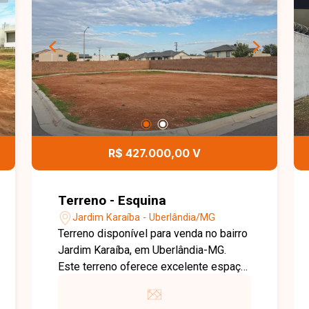
aproveitamento para diversos projetos
arquitetônicos. A topografia plana
facilita a construção e reduz custos
com terraplenagem, tornando este
terreno uma excelente oportunidade
para morar ou investir. Entre em contato
com a Delta Imóveis para mais
informações e agende sua visita.
Nossa equipe está pronta para
R$ 427.000,00 V
apresentar todos os detalhes deste
excelente terreno e ajudá-lo a realizar
um ótimo negócio.
Terreno - Esquina
Jardim Karaíba - Uberlândia/MG
Terreno disponível para venda no bairro
Jardim Karaíba, em Uberlândia-MG.
Este terreno oferece excelente espaço
para construção de projetos
residenciais amplos ou