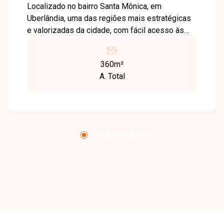
Localizado no bairro Santa Mônica, em
Uberlândia, uma das regiões mais estratégicas
e valorizadas da cidade, com fácil acesso às
principais avenidas, além de contar com ampla
infraestrutura de comércios, escolas, serviços
360m²
de saúde e opções de lazer, garantindo
A. Total
praticidade e qualidade de vida. O terreno está
situado em uma área com excelente visibilidade
e acessibilidade, ideal para desenvolvimento de
projetos residenciais ou comerciais, atendendo
tanto investidores quanto construtores que
buscam um ponto privilegiado na cidade. Uma
excelente oportunidade para investir em uma
localização consolidada e com alto potencial de
valorização. Entre em contato e saiba mais!
Disponibilidade e valores sujeitos a alteração.