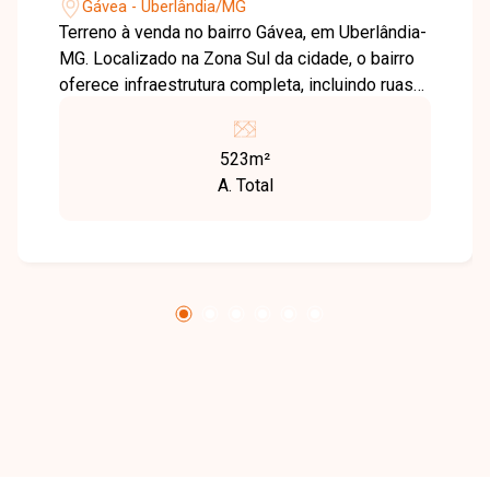
Gávea - Uberlândia/MG
Terreno à venda no bairro Gávea, em Uberlândia-
MG. Localizado na Zona Sul da cidade, o bairro
oferece infraestrutura completa, incluindo ruas
asfaltadas, iluminação pública eficiente e coleta
de lixo regular. Além disso, conta com escolas,
523m²
unidades de saúde, comércio variado e áreas
A. Total
verdes, proporcionando qualidade de vida aos
moradores. O terreno está situado em uma área
tranquila e segura, com fácil acesso a
importantes vias da cidade, facilitando a
mobilidade para outras regiões. Ideal para
investidores e construtores que buscam um
local estratégico para desenvolvimento de
projetos residenciais ou comerciais.
Disponibilidade e valores sujeitos a alteração.