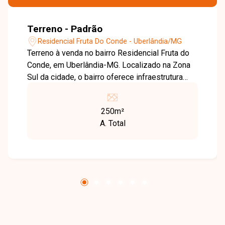
Terreno - Padrão
Residencial Fruta Do Conde - Uberlândia/MG
Terreno à venda no bairro Residencial Fruta do
Conde, em Uberlândia-MG. Localizado na Zona
Sul da cidade, o bairro oferece infraestrutura
completa, com ruas asfaltadas, iluminação
pública, rede de água e esgoto, além de coleta
250m²
de lixo regular. A região conta ainda com
A. Total
escolas, comércios locais, áreas de lazer e fácil
acesso ao transporte público. O terreno está
situado em uma área tranquila e bem
posicionada, com acesso rápido às principais
avenidas da cidade. É uma oportunidade para
investidores e construtores que buscam um
local com bom potencial de valorização para
projetos residenciais ou comerciais.
Disponibilidade e valores sujeitos a alteração.