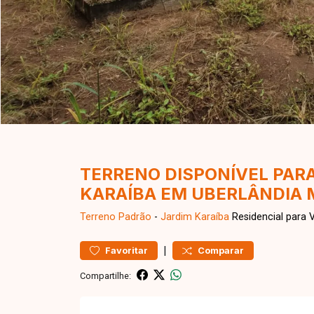
TERRENO DISPONÍVEL PAR
KARAÍBA EM UBERLÂNDIA 
Terreno
Padrão
-
Jardim Karaíba
Residencial para 
|
Favoritar
Comparar
Compartilhe: