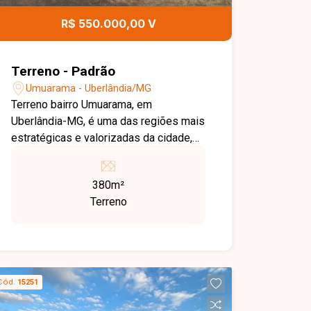
R$ 550.000,00 V
Terreno - Padrão
Umuarama - Uberlândia/MG
Terreno bairro Umuarama, em
Uberlândia-MG, é uma das regiões mais
estratégicas e valorizadas da cidade,
com localização privilegiada e fácil
acesso às principais vias da cidade.
380m²
Próximo à Universidade Federal de
Terreno
Uberlândia (UFU), hospitais, comércios
e serviços, o bairro apresenta forte
crescimento e excelente potencial para
empreendimentos, sendo ideal para
quem busca investir com segurança e
Cód.
15251
alta valorização. Está disponível para
venda excelente terreno localizado em