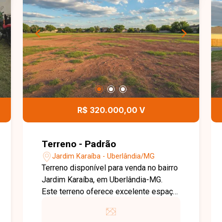
Imagem meramente ilustrativa. Entre
em contato com a equipe da Delta
Imóveis e agende sua visita para
conhecer essa oportunidade.
R$ 320.000,00 V
Terreno - Padrão
Jardim Karaíba - Uberlândia/MG
Terreno disponível para venda no bairro
Jardim Karaíba, em Uberlândia-MG.
Este terreno oferece excelente espaço
para construção residencial ou de
investimento, com boas proporções e