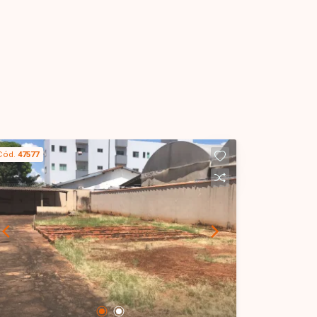
Cód.
47577