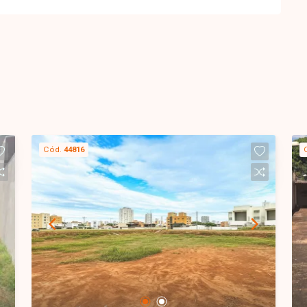
Cód.
44816