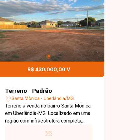
avenida de grande fluxo, a poucos
metros da Universidade Federal de
Uberlândia (UFU), Hospital de Clínicas e
Hospital do Câncer. Localização
estratégica e valorizada, ideal para
clínicas, laboratórios, comércios,
empreendimentos ou investimento,
com grande potencial de valorização.
Terreno plano, com excelente frente
R$ 430.000,00 V
para avenida. Entre em contato para
mais informações e agende uma visita!
Não perca essa oportunidade de
Terreno - Padrão
adquirir um terreno em uma das áreas
Santa Mônica - Uberlândia/MG
mais promissoras de Uberlândia. Fale
Terreno à venda no bairro Santa Mônica,
conosco e saiba mais!
em Uberlândia-MG. Localizado em uma
região com infraestrutura completa,
incluindo ruas asfaltadas, iluminação
pública eficiente e coleta de lixo