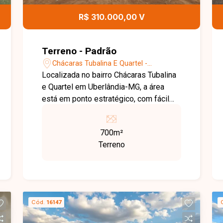
R$ 310.000,00 V
Terreno - Padrão
Chácaras Tubalina E Quartel -
Uberlândia/MG
Localizada no bairro Chácaras Tubalina
e Quartel em Uberlândia-MG, a área
está em ponto estratégico, com fácil
acesso a vias principais e proximidade
com comércios e serviços, oferecendo
700m²
excelente potencial para investimento.
Terreno
O imóvel possui 700 m² de área total,
composto por 2 terrenos lado a lado de
350 m² cada, totalmente murados e
muito bem estruturados. Ideal para
construção residencial, comercial ou
Cód.
16147
investimento, proporcionando diversas
possibilidades de aproveitamento.