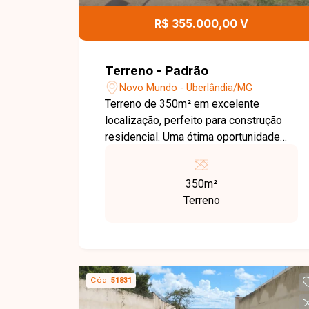
R$ 355.000,00 V
Terreno - Padrão
Novo Mundo - Uberlândia/MG
Terreno de 350m² em excelente
localização, perfeito para construção
residencial. Uma ótima oportunidade
para quem deseja investir ou construir
em uma área com fácil acesso e grande
350m²
potencial de valorização. Próximo à
Terreno
Avenida Segismundo Pereira.
Cód.
51831