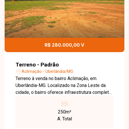
R$ 280.000,00 V
Terreno - Padrão
Aclimação - Uberlândia/MG
Terreno à venda no bairro Aclimação, em
Uberlândia-MG. Localizado na Zona Leste da
cidade, o bairro oferece infraestrutura completa,
incluindo ruas asfaltadas, iluminação pública
eficiente e coleta de lixo regular. Além disso,
250m²
conta com escolas, unidades de saúde,
A. Total
comércio variado e áreas verdes,
proporcionando qualidade de vida aos