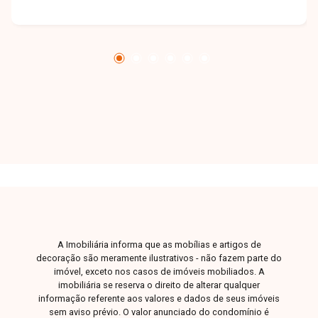
moradores. O terreno está situado em uma área
tranquila e segura, com fácil acesso a
importantes vias da cidade, facilitando a
mobilidade para outras regiões. Ideal para
investidores e construtores que buscam um
local estratégico para desenvolvimento de
projetos residenciais ou comerciais.
Disponibilidade e valores sujeitos a alteração.
Imagem ilustrativa.
A Imobiliária informa que as mobílias e artigos de
decoração são meramente ilustrativos - não fazem parte do
imóvel, exceto nos casos de imóveis mobiliados. A
imobiliária se reserva o direito de alterar qualquer
informação referente aos valores e dados de seus imóveis
sem aviso prévio. O valor anunciado do condomínio é