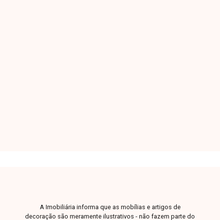
Terreno - Padrão
Residencial Fruta Do Conde - Uberlândia/MG
Terreno à venda no bairro Residencial Fruta do
Conde, em Uberlândia-MG. Localizado na Zona
Sul da cidade, o bairro oferece infraestrutura
completa, com ruas asfaltadas, iluminação
pública, rede de água e esgoto, além de coleta
287m²
de lixo regular. A região conta ainda com
A. Total
escolas, comércios locais, áreas de lazer e fácil
acesso ao transporte público. O terreno está
situado em uma área tranquila e bem
posicionada, com acesso rápido às principais
avenidas da cidade. É uma oportunidade para
investidores e construtores que buscam um
local com bom potencial de valorização para
projetos residenciais ou comerciais.
Disponibilidade e valores sujeitos a alteração.
Imagem ilustrativa.
A Imobiliária informa que as mobílias e artigos de
decoração são meramente ilustrativos - não fazem parte do