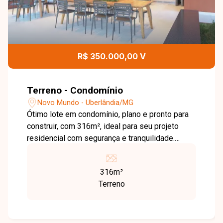
R$ 350.000,00 V
Terreno - Condomínio
Novo Mundo - Uberlândia/MG
Ótimo lote em condomínio, plano e pronto para
construir, com 316m², ideal para seu projeto
residencial com segurança e tranquilidade.
Agende agora mesmo uma visita e venha
conhecer pessoalmente todos os detalhes
316m²
deste incrível imóvel. Estamos à disposição
Terreno
para esclarecer suas dúvidas e auxiliar em todo
o processo. Entre em contato conosco pelo
telefone ou WhatsApp no número 32309900 ou
venha conhecer nosso espaço e conversar