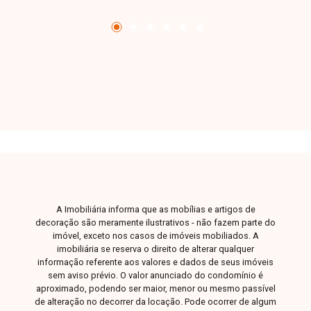
pessoalmente com um consultor que irá te
auxiliar na busca pelo imóvel que você busca.
Temos 3 unidades para te receber, no Centro,
Zona Sul ou Zona Leste: Av. João Naves de
Ávila, 257 - Centro Rua Rafael Marino Neto, 135
- Jardim Karaíba Av. Dr. Laerte Vieira Gonçalves,
607 ? Santa Mônica
A Imobiliária informa que as mobílias e artigos de
decoração são meramente ilustrativos - não fazem parte do
imóvel, exceto nos casos de imóveis mobiliados. A
imobiliária se reserva o direito de alterar qualquer
informação referente aos valores e dados de seus imóveis
sem aviso prévio. O valor anunciado do condomínio é
aproximado, podendo ser maior, menor ou mesmo passível
de alteração no decorrer da locação. Pode ocorrer de algum