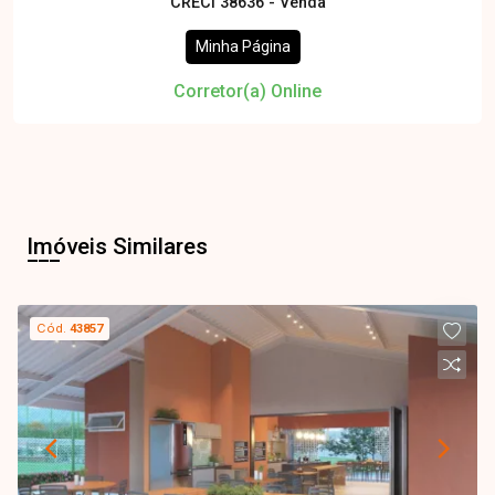
CRECI 38636 - Venda
Minha Página
Corretor(a) Online
Imóveis Similares
Cód.
43857