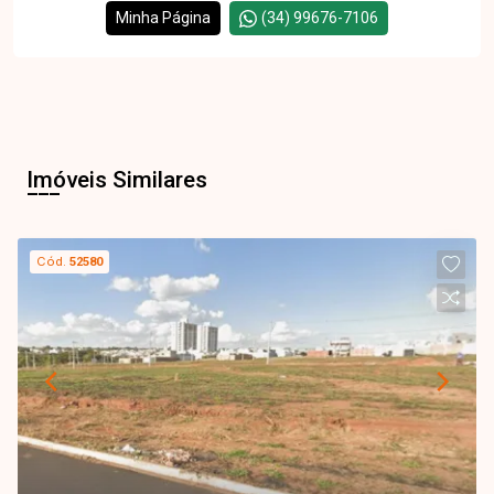
Minha Página
(34) 99676-7106
Imóveis Similares
Cód.
52580