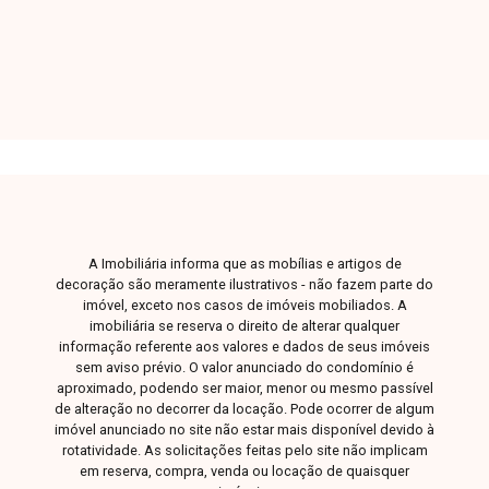
aproveitamento para projetos residenciais e
uma ótima oportunidade para construtores e
investidores. Esta é uma excelente
oportunidade para adquirir um terreno em uma
localização privilegiada, com grande potencial
de valorização, pelo valor de R$ 199.000,00
cada lote. Entre em contato para mais
informações e agende uma visita para conhecer
o Loteamento Jardim Boa Vista.
A Imobiliária informa que as mobílias e artigos de
decoração são meramente ilustrativos - não fazem parte do
imóvel, exceto nos casos de imóveis mobiliados. A
imobiliária se reserva o direito de alterar qualquer
informação referente aos valores e dados de seus imóveis
sem aviso prévio. O valor anunciado do condomínio é
aproximado, podendo ser maior, menor ou mesmo passível
de alteração no decorrer da locação. Pode ocorrer de algum
imóvel anunciado no site não estar mais disponível devido à
rotatividade. As solicitações feitas pelo site não implicam
em reserva, compra, venda ou locação de quaisquer