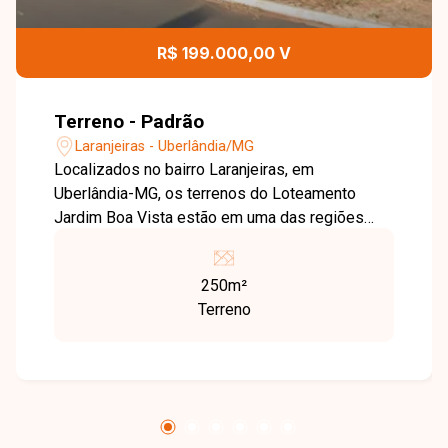
R$ 199.000,00 V
Terreno - Padrão
Laranjeiras - Uberlândia/MG
Localizados no bairro Laranjeiras, em
Uberlândia-MG, os terrenos do Loteamento
Jardim Boa Vista estão em uma das regiões
que mais crescem e se valorizam na Zona Sul
da cidade. Com fácil acesso às principais
250m²
avenidas e excelente infraestrutura, o
Terreno
empreendimento oferece praticidade, qualidade
de vida e grande potencial para moradia ou
investimento. São 04 lotes disponíveis, cada um
com 250 m² de área, totalizando 1.000 m². Os
terrenos estão localizados na Quadra 6, Rua 2,
lotes 51 ao 54, oferecendo excelente