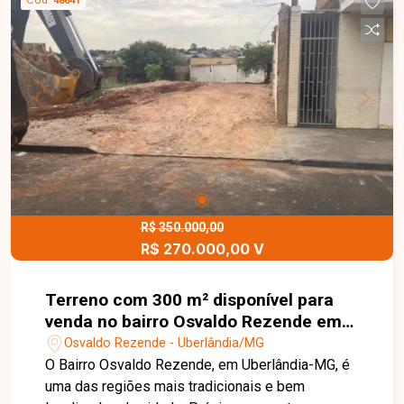
48641
buscam área para edifícios ou empreendimentos
residenciais. Uma excelente oportunidade para
quem busca investimento seguro em uma região
valorizada da cidade. Entre em contato e saiba
mais sobre este terreno.
R$ 350.000,00
R$ 270.000,00 V
Terreno com 300 m² disponível para
venda no bairro Osvaldo Rezende em
Uberlândia-MG
Osvaldo Rezende - Uberlândia/MG
O Bairro Osvaldo Rezende, em Uberlândia-MG, é
uma das regiões mais tradicionais e bem