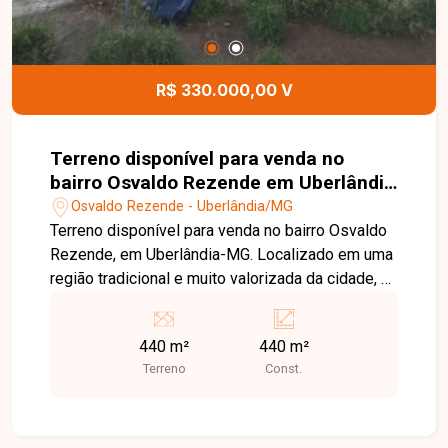
R$ 330.000,00 V
Terreno disponível para venda no
bairro Osvaldo Rezende em Uberlândia
MG
Osvaldo Rezende - Uberlândia/MG
Terreno disponível para venda no bairro Osvaldo
Rezende, em Uberlândia-MG. Localizado em uma
região tradicional e muito valorizada da cidade, o
bairro oferece fácil acesso a vias principais,
ampla rede de comércios, serviços, escolas e
440 m²
440 m²
forte potencial de valorização, sendo uma
Terreno
Const.
excelente opção tanto para moradia quanto para
investimento. O terreno é amplo, com 440 m², em
excelente localização, e conta com construção
existente sem valor comercial, ideal para quem