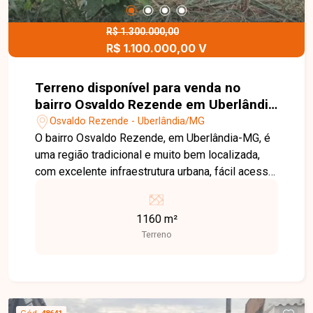
R$ 1.300.000,00
R$ 1.100.000,00 V
Terreno disponível para venda no
bairro Osvaldo Rezende em Uberlândia
- MG.
Osvaldo Rezende - Uberlândia/MG
O bairro Osvaldo Rezende, em Uberlândia-MG, é
uma região tradicional e muito bem localizada,
com excelente infraestrutura urbana, fácil acesso
ao Centro e proximidade de comércios, bancos,
escolas, UAI e serviços essenciais, sendo uma
1160 m²
área de constante valorização. Terreno à venda
Terreno
com 1.160 m² de área total, 100% plano, cercado
e situado em localização estratégica, com fácil
acesso e próximo a comércios, bancos, escolas
e UAI. Imóvel com grande potencial construtivo,
ideal para investidores e construtores que
Cód.