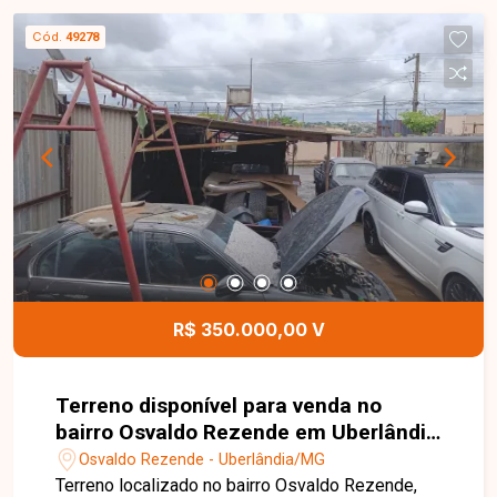
busca um lote para nova edificação residencial ou
Cód.
49278
comercial, conforme o perfil da região. Ótima
oportunidade para investidores e construtores
que procuram um terreno bem localizado e com
grande potencial. Entre em contato para mais
informações e agende uma visita
R$ 350.000,00 V
Terreno disponível para venda no
bairro Osvaldo Rezende em Uberlândia
- MG.
Osvaldo Rezende - Uberlândia/MG
Terreno localizado no bairro Osvaldo Rezende,