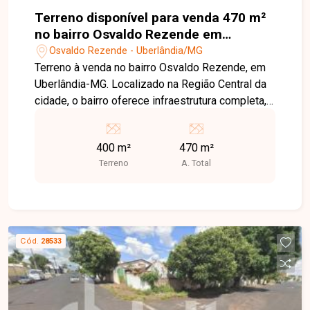
Terreno disponível para venda 470 m²
no bairro Osvaldo Rezende em
Uberlândia-MG
Osvaldo Rezende - Uberlândia/MG
Terreno à venda no bairro Osvaldo Rezende, em
Uberlândia-MG. Localizado na Região Central da
cidade, o bairro oferece infraestrutura completa,
incluindo ruas asfaltadas, iluminação pública
eficiente e coleta de lixo regular. Além disso,
400 m²
470 m²
conta com escolas, unidades de saúde, comércio
Terreno
A. Total
variado e áreas verdes, proporcionando
qualidade de vida aos moradores. O terreno está
situado em uma área tranquila e segura, com fácil
acesso a importantes vias da cidade, facilitando
a mobilidade para outras regiões. Ideal para
Cód.
28533
investidores e construtores que buscam um local
estratégico para desenvolvimento de projetos
residenciais ou comerciais. Disponibilidade e
valores sujeitos a alteração.