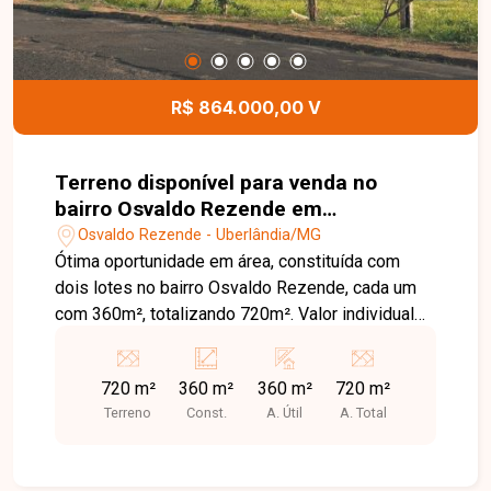
R$ 864.000,00 V
Terreno disponível para venda no
bairro Osvaldo Rezende em
Uberlândia-MG
Osvaldo Rezende - Uberlândia/MG
Ótima oportunidade em área, constituída com
dois lotes no bairro Osvaldo Rezende, cada um
com 360m², totalizando 720m². Valor individual
de R$ 432.000,00. Agende agora mesmo uma
visita e venha conhecer pessoalmente todos os
720 m²
360 m²
360 m²
720 m²
detalhes deste incrível imóvel. Estamos à
Terreno
Const.
A. Útil
A. Total
disposição para esclarecer suas dúvidas e
auxiliar em todo o processo. Entre em contato
conosco pelo telefone ou WhatsApp no número