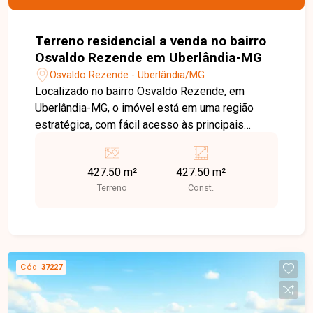
Terreno residencial a venda no bairro
Osvaldo Rezende em Uberlândia-MG
Osvaldo Rezende - Uberlândia/MG
Localizado no bairro Osvaldo Rezende, em
Uberlândia-MG, o imóvel está em uma região
estratégica, com fácil acesso às principais
avenidas da cidade e excelente infraestrutura,
contando com escolas, comércios, serviços de
427.50 m²
427.50 m²
saúde e opções de lazer, proporcionando
Terreno
Const.
praticidade e conforto no dia a dia. Terreno
residencial com excelente potencial construtivo,
ideal para desenvolvimento de projetos
residenciais ou comerciais, situado em área
valorizada e de fácil acessibilidade. Condomínio
Cód.
37227
não se aplica. Uma excelente oportunidade para
investidores e construtores que buscam um
imóvel em localização privilegiada e com grande