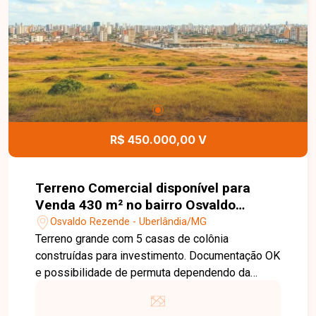
potencial de valorização. Entre em contato para
mais informações e agende uma visita!
R$ 450.000,00 V
Terreno Comercial disponível para
Venda 430 m² no bairro Osvaldo
Rezende em Uberlândia-MG
Osvaldo Rezende - Uberlândia/MG
Terreno grande com 5 casas de colônia
construídas para investimento. Documentação OK
e possibilidade de permuta dependendo da
negociação! Excelente localização para
construção de edifícios. O terreno está situado