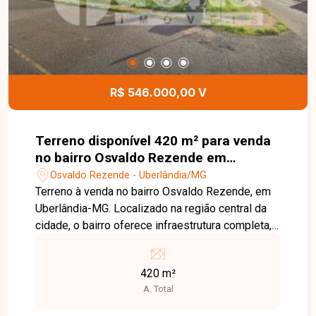
R$ 546.000,00 V
Terreno disponível 420 m² para venda
no bairro Osvaldo Rezende em
Uberlândia-MG
Osvaldo Rezende - Uberlândia/MG
Terreno à venda no bairro Osvaldo Rezende, em
Uberlândia-MG. Localizado na região central da
cidade, o bairro oferece infraestrutura completa,
incluindo ruas asfaltadas, iluminação pública
eficiente e coleta de lixo regular. Além disso,
420 m²
conta com escolas, unidades de saúde, comércio
A. Total
variado e áreas verdes, proporcionando
qualidade de vida aos moradores. O terreno está