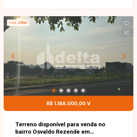
situado em uma área tranquila e segura, com fácil
acesso a importantes vias da cidade, facilitando
a mobilidade para outras regiões. Ideal para
Cód.
27367
investidores e construtores que buscam um local
estratégico para desenvolvimento de projetos
residenciais ou comerciais. Disponibilidade e
valores sujeitos a alteração.
R$ 1.188.000,00 V
Terreno disponível para venda no
bairro Osvaldo Rezende em