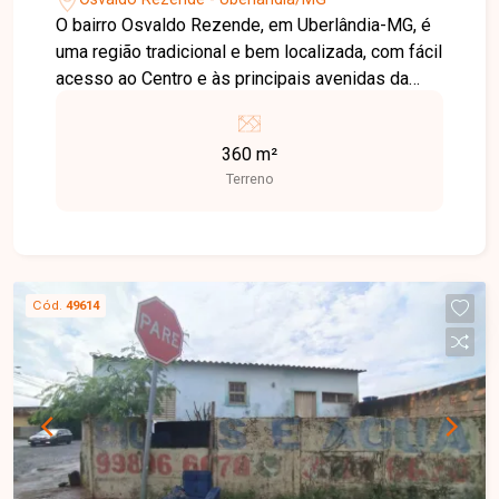
O bairro Osvaldo Rezende, em Uberlândia-MG, é
uma região tradicional e bem localizada, com fácil
acesso ao Centro e às principais avenidas da
cidade, além de contar com ampla variedade de
comércios e serviços, oferecendo excelente
360 m²
potencial de valorização. Terreno disponível para
Terreno
venda, medindo 360 m² 12x30, com construção
existente no local sem valor comercial, ideal para
demolição e novo projeto. Uma ótima
oportunidade para investimento ou
desenvolvimento residencial/comercial em
Cód.
49614
região estratégica. Entre em contato para mais
informações.