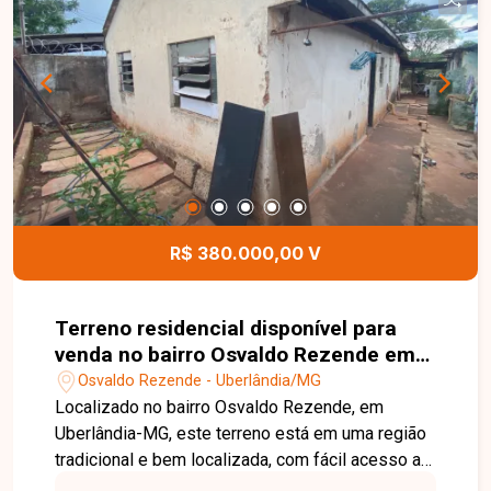
estacionamento para vários veículos, uma
segunda casa com 2 quartos e demais
dependências e uma terceira casa com 1 quarto,
coberta com telha Eternit. Uma excelente
oportunidade para investidores e construtores
que buscam um imóvel com grande potencial
construtivo em localização privilegiada. Entre em
contato e saiba mais.
R$ 380.000,00 V
Terreno residencial disponível para
venda no bairro Osvaldo Rezende em
Uberlândia-MG
Osvaldo Rezende - Uberlândia/MG
Localizado no bairro Osvaldo Rezende, em
Uberlândia-MG, este terreno está em uma região
tradicional e bem localizada, com fácil acesso ao
Centro e às principais avenidas da cidade. O