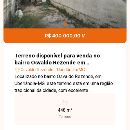
R$ 400.000,00 V
Terreno disponível para venda no
bairro Osvaldo Rezende em
Uberlândia-MG
Osvaldo Rezende - Uberlândia/MG
Localizado no bairro Osvaldo Rezende, em
Uberlândia-MG, este terreno está em uma região
tradicional da cidade, com excelente
infraestrutura e fácil acesso ao centro,
comércios, escolas e diversos serviços
448 m²
essenciais. O bairro é uma ótima opção tanto
Terreno
para moradia quanto para investimento, devido à
sua localização estratégica e constante