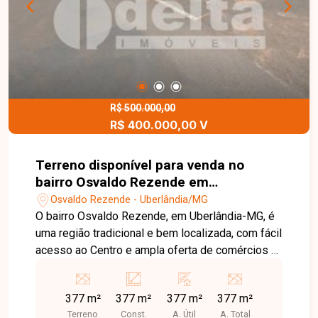
R$ 500.000,00
R$ 400.000,00 V
Terreno disponível para venda no
bairro Osvaldo Rezende em
Uberlândia-MG
Osvaldo Rezende - Uberlândia/MG
O bairro Osvaldo Rezende, em Uberlândia-MG, é
uma região tradicional e bem localizada, com fácil
acesso ao Centro e ampla oferta de comércios e
serviços, ideal para quem busca praticidade e
valorização. Terreno de esquina com 377m² de
377 m²
377 m²
377 m²
377 m²
área total, em excelente localização dentro do
Terreno
Const.
A. Útil
A. Total