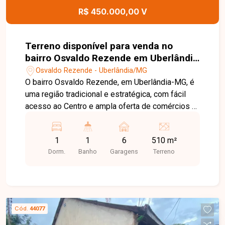
R$ 450.000,00 V
Terreno disponível para venda no
bairro Osvaldo Rezende em Uberlândia
MG
Osvaldo Rezende - Uberlândia/MG
O bairro Osvaldo Rezende, em Uberlândia-MG, é
uma região tradicional e estratégica, com fácil
acesso ao Centro e ampla oferta de comércios e
serviços, ideal para quem busca praticidade e
excelente potencial de valorização. Terreno com
1
1
6
510 m²
510m², sendo 17 metros de frente por 30 metros
Dorm.
Banho
Garagens
Terreno
de profundidade, ideal para construção de prédio
residencial ou comercial. No local há uma
edificação de aproximadamente 200m²,
composta por três casas: a principal com laje,
sala, 3 quartos, banheiro social, cozinha, varanda
Cód.
44077
com banheiro e área de serviço, além de