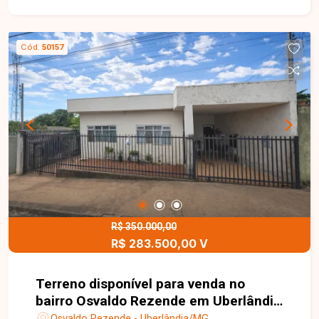
valorização. O terreno oferece excelente
potencial para novos projetos residenciais ou
comerciais. No local existe uma construção
Cód.
50157
antiga, necessitando demolição ou reforma
completa, o que amplia as possibilidades de
aproveitamento do espaço conforme a
necessidade do futuro proprietário. Uma ótima
oportunidade para investidores, construtores ou
para quem deseja construir em uma localização
privilegiada da cidade. Entre em contato e saiba
mais detalhes sobre este imóvel!
R$ 350.000,00
R$ 283.500,00 V
Terreno disponível para venda no
bairro Osvaldo Rezende em Uberlândia
MG
Osvaldo Rezende - Uberlândia/MG