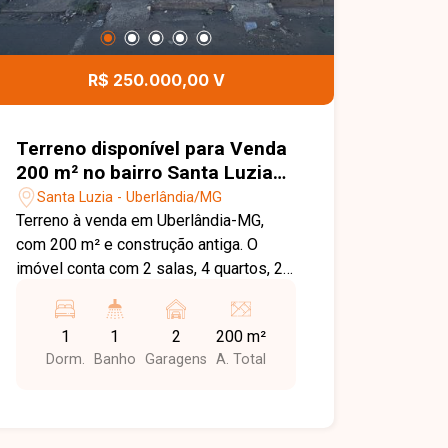
R$ 250.000,00 V
Terreno disponível para Venda
200 m² no bairro Santa Luzia
em Uberlândia-MG
Santa Luzia - Uberlândia/MG
Terreno à venda em Uberlândia-MG,
com 200 m² e construção antiga. O
imóvel conta com 2 salas, 4 quartos, 2
banheiros, 2 cozinhas, área de serviço
e garagem para 2 carros. Ideal para
1
1
2
200 m²
reforma ou demolição, com potencial
Dorm.
Banho
Garagens
A. Total
para nova construção em localização
urbana consolidada.