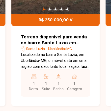
R$ 250.000,00 V
Terreno disponível para venda
no bairro Santa Luzia em
Uberlândia-MG
Santa Luzia - Uberlândia/MG
Localizado no bairro Santa Luzia, em
Uberlândia-MG, o imóvel está em uma
região com excelente localização, fácil
acesso às principais vias da cidade e
proximidade com comércios, serviços
1
1
1
1
e opções de lazer. O bairro oferece
Dorm.
Suite
Banho
Garagem
praticidade no dia a dia e grande
potencial de valorização. Sala simples,
2 quartos sendo 1 suíte, banheiro
social, cozinha funcional, área de