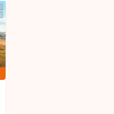
serviço, imóvel com aproximadamente
55m² de área construída em um terreno
de 240m², contando ainda com amplo
quintal. Terreno com grande potencial
construtivo, sendo a casa existente
sem valor comercial. Uma excelente
oportunidade para investir ou construir
em uma localização estratégica.
Agende sua visita e venha conhecer!