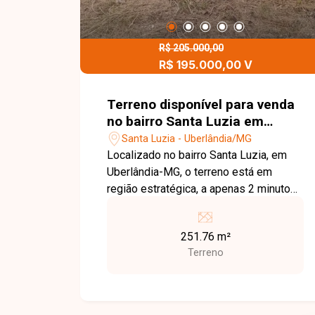
R$ 205.000,00
R$ 195.000,00 V
Terreno disponível para venda
no bairro Santa Luzia em
Uberlândia-MG
Santa Luzia - Uberlândia/MG
Localizado no bairro Santa Luzia, em
Uberlândia-MG, o terreno está em
região estratégica, a apenas 2 minutos
do Terminal Santa Luzia, com fácil
acesso a comércios, escolas e
251.76 m²
principais vias da cidade, oferecendo
Terreno
praticidade e excelente potencial de
valorização. Terreno à venda em ótima
localização dentro do bairro, ideal para
construção residencial ou investimento,