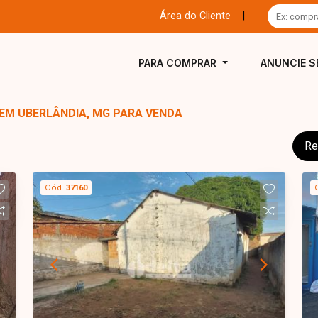
Área do Cliente
|
PARA COMPRAR
ANUNCIE S
 EM UBERLÂNDIA, MG PARA VENDA
Re
Cód.
37160