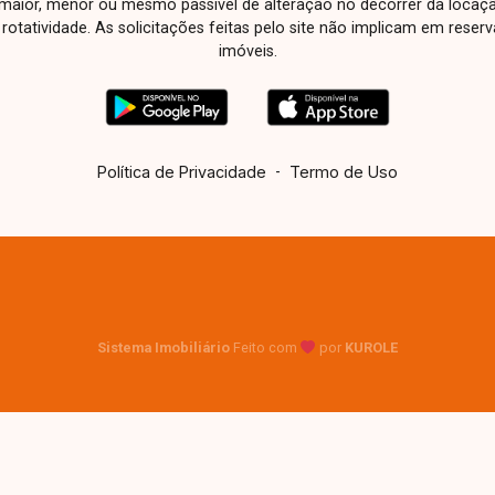
aior, menor ou mesmo passível de alteração no decorrer da locaç
à rotatividade. As solicitações feitas pelo site não implicam em rese
imóveis.
Política de Privacidade
-
Termo de Uso
Sistema Imobiliário
Feito com
por
KUROLE