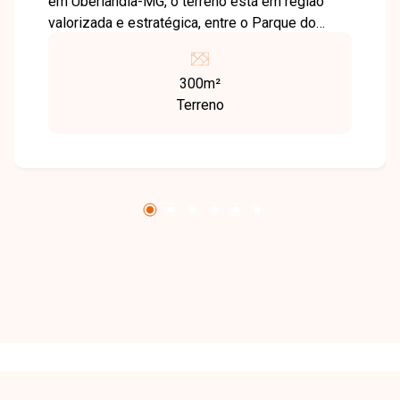
em Uberlândia-MG, o terreno está em região
valorizada e estratégica, entre o Parque do
Sabiá e o Agro Shopping, com acesso pela Av.
Rui de Castro Santos e Av. Anselmo Alves dos
300m²
Santos, oferecendo qualidade de vida,
Terreno
segurança e fácil mobilidade. Terreno com 300
m², situado em ponto mais silencioso do
condomínio, próximo à área arborizada, ideal
para quem deseja construir com mais
privacidade e contato com a natureza. Uma
ótima oportunidade para construir a casa que
você sempre desejou em um ambiente
planejado e seguro. Entre em contato para mais
informações.