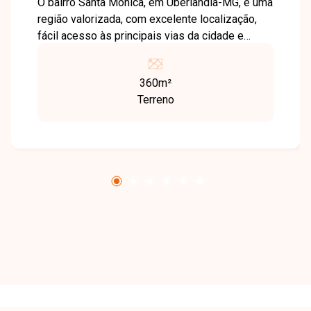
O bairro Santa Mônica, em Uberlândia-MG, é uma
região valorizada, com excelente localização,
fácil acesso às principais vias da cidade e
ampla oferta de comércios, escolas e serviços,
sendo ideal para quem busca praticidade e
360m²
qualidade de vida. Terreno com 360 m² de área
Terreno
total, oferecendo ótimo espaço para construção
residencial ou investimento, em uma região com
grande potencial de valorização. Uma excelente
oportunidade para quem deseja construir ou
investir em uma das regiões mais procuradas
da cidade. Entre em contato e agende sua visita.