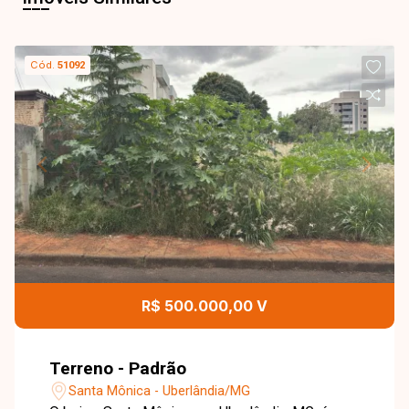
Cód.
51092
R$ 500.000,00 V
Terreno - Padrão
Santa Mônica - Uberlândia/MG