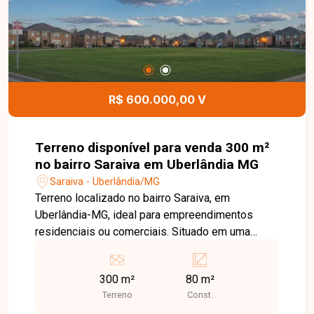
R$ 600.000,00 V
Terreno disponível para venda 300 m²
no bairro Saraiva em Uberlândia MG
Saraiva - Uberlândia/MG
Terreno localizado no bairro Saraiva, em
Uberlândia-MG, ideal para empreendimentos
residenciais ou comerciais. Situado em uma
região valorizada, com fácil acesso a avenidas
importantes, infraestrutura completa e diversas
300 m²
80 m²
opções de comércio e serviços. Oportunidade
Terreno
Const.
para investidores e construtores que buscam um