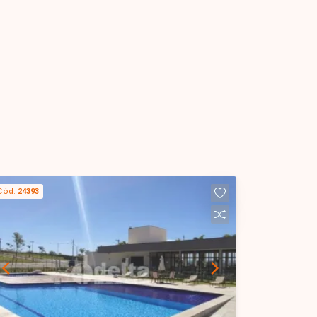
Cód.
24393