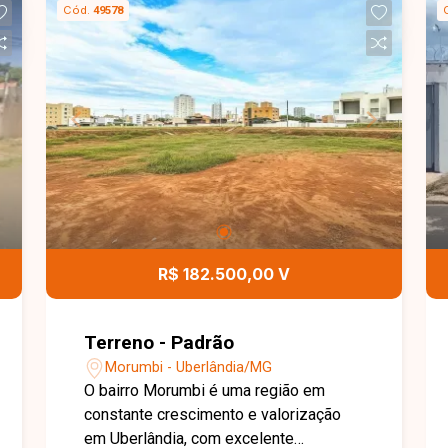
Cód.
49578
Entre em contato com a equipe da Delta
Imóveis e agende sua visita para
conhecer essa oportunidade.
R$ 182.500,00 V
Terreno - Padrão
Morumbi - Uberlândia/MG
O bairro Morumbi é uma região em
constante crescimento e valorização
em Uberlândia, com excelente