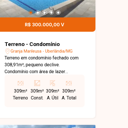
R$ 300.000,00 V
Terreno - Condomínio
Granja Marileusa - Uberlândia/MG
Terreno em condomínio fechado com
308,91m², pequeno declive.
Condomínio com área de lazer
completa e sistema rigoroso de
segurança com valor aproximado de R$
309m²
309m²
309m²
309m²
500,00. Agende agora mesmo uma
Terreno
Const.
A. Útil
A. Total
visita e venha conhecer pessoalmente
todos os detalhes deste incrível
terreno. Estamos à disposição para
esclarecer suas dúvidas e auxiliar em
todo o processo. Entre em contato