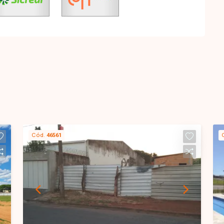
Cód.
46561