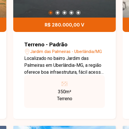
R$ 280.000,00 V
Terreno - Padrão
Jardim das Palmeiras - Uberlândia/MG
Localizado no bairro Jardim das
Palmeiras em Uberlândia-MG, a região
oferece boa infraestrutura, fácil acesso
a vias principais e proximidade com
comércios e serviços, sendo uma área
350m²
valorizada e de grande potencial. O
Terreno
terreno é plano e possui 350 m², com
10 metros de frente por 35 metros de
fundo, estando em excelente
localização dentro do bairro, ideal para
construção residencial ou investimento.