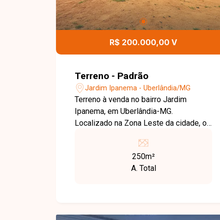
R$ 200.000,00 V
Terreno - Padrão
Jardim Ipanema - Uberlândia/MG
Terreno à venda no bairro Jardim
Ipanema, em Uberlândia-MG.
Localizado na Zona Leste da cidade, o
bairro oferece infraestrutura completa,
incluindo ruas asfaltadas, iluminação
250m²
pública eficiente e coleta de lixo
A. Total
regular. Além disso, conta com escolas,
unidades de saúde, comércio variado e
áreas verdes, proporcionando
qualidade de vida aos moradores. O
terreno está situado em uma área