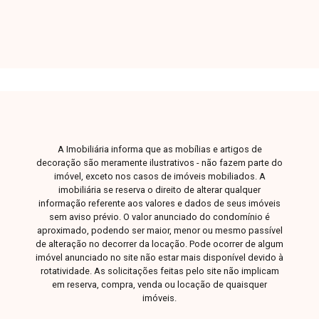
ótima visibilidade e valorização. Uma excelente
oportunidade para construir ou investir em uma
das regiões mais bem localizadas da cidade.
Entre em contato para mais informações e
aproveite essa chance única.
A Imobiliária informa que as mobílias e artigos de
decoração são meramente ilustrativos - não fazem parte do
imóvel, exceto nos casos de imóveis mobiliados. A
imobiliária se reserva o direito de alterar qualquer
informação referente aos valores e dados de seus imóveis
sem aviso prévio. O valor anunciado do condomínio é
aproximado, podendo ser maior, menor ou mesmo passível
de alteração no decorrer da locação. Pode ocorrer de algum
imóvel anunciado no site não estar mais disponível devido à
rotatividade. As solicitações feitas pelo site não implicam
em reserva, compra, venda ou locação de quaisquer
imóveis.