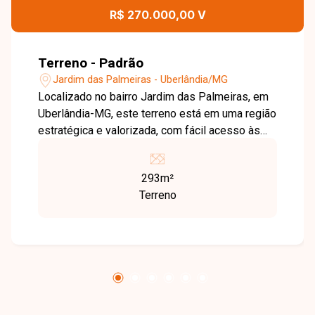
R$ 270.000,00 V
Terreno - Padrão
Jardim das Palmeiras - Uberlândia/MG
Localizado no bairro Jardim das Palmeiras, em
Uberlândia-MG, este terreno está em uma região
estratégica e valorizada, com fácil acesso às
principais vias da cidade. O bairro se destaca
pela infraestrutura completa, proximidade com
293m²
comércios, serviços e pela excelente
Terreno
mobilidade urbana, além de estar em ponto
privilegiado próximo à Avenida Getúlio Vargas. O
terreno possui 292,95 m², sendo lote de
esquina, com aproximadamente 292 m², muito
bem localizado e paralelo à Avenida Getúlio
Vargas, o que amplia seu potencial tanto para
uso residencial quanto comercial, oferecendo