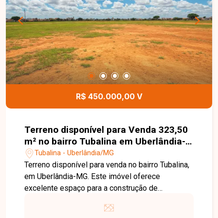
construtores. Uma excelente oportunidade para
investir em uma região consolidada e com grande
potencial de valorização. Entre em contato para
mais informações!
R$ 450.000,00 V
Terreno disponível para Venda 323,50
m² no bairro Tubalina em Uberlândia-
MG
Tubalina - Uberlândia/MG
Terreno disponível para venda no bairro Tubalina,
em Uberlândia-MG. Este imóvel oferece
excelente espaço para a construção de
residências amplas ou empreendimentos de
pequeno porte. Sua localização privilegiada no