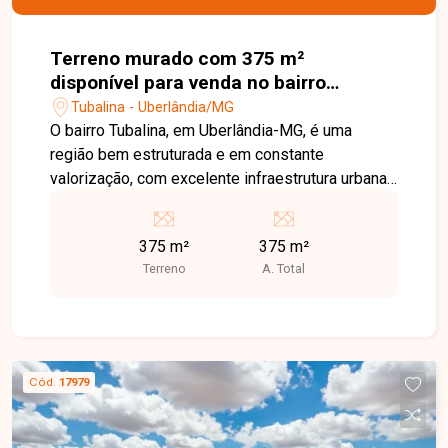
Terreno murado com 375 m²
disponível para venda no bairro
Tubalina em Uberlândia-MG
Tubalina - Uberlândia/MG
O bairro Tubalina, em Uberlândia-MG, é uma
região bem estruturada e em constante
valorização, com excelente infraestrutura urbana,
ruas asfaltadas, iluminação pública e fácil acesso
a importantes vias da cidade. Conta com escolas,
375 m²
375 m²
unidades de saúde, comércios variados e áreas
Terreno
A. Total
verdes, oferecendo praticidade e qualidade de
vida. O terreno possui 375 m², está localizado em
uma área tranquila e segura, com ótima posição
dentro do bairro, proporcionando fácil mobilidade
para diferentes regiões da cidade. Sua
Cód.
17979
localização estratégica o torna ideal para
desenvolvimento de projetos residenciais ou
comerciais, atendendo tanto investidores quanto