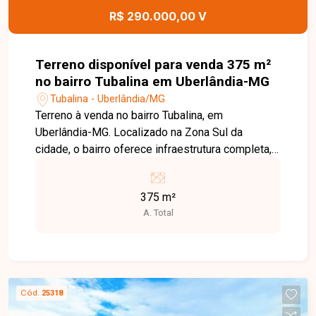
R$ 290.000,00 V
Terreno disponível para venda 375 m²
no bairro Tubalina em Uberlândia-MG
Tubalina - Uberlândia/MG
Terreno à venda no bairro Tubalina, em
Uberlândia-MG. Localizado na Zona Sul da
cidade, o bairro oferece infraestrutura completa,
incluindo ruas asfaltadas, iluminação pública
eficiente e coleta de lixo regular. Além disso,
375 m²
conta com escolas, unidades de saúde, comércio
A. Total
variado e áreas verdes, proporcionando
qualidade de vida aos moradores. O terreno está
situado em uma área tranquila e segura, com fácil
acesso a importantes vias da cidade, facilitando
a mobilidade para outras regiões. Ideal para
Cód.
25318
investidores e construtores que buscam um local