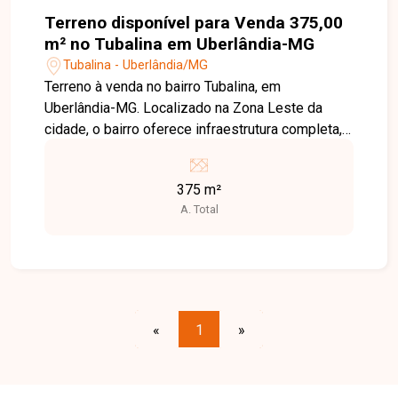
Terreno disponível para Venda 375,00
m² no Tubalina em Uberlândia-MG
Tubalina - Uberlândia/MG
Terreno à venda no bairro Tubalina, em
Uberlândia-MG. Localizado na Zona Leste da
cidade, o bairro oferece infraestrutura completa,
incluindo ruas asfaltadas, iluminação pública
eficiente e coleta de lixo regular. Além disso,
375 m²
conta com escolas, unidades de saúde, comércio
A. Total
variado e áreas verdes, proporcionando
qualidade de vida aos moradores. O terreno está
situado em uma área tranquila e segura, com fácil
acesso a importantes vias da cidade, facilitando
a mobilidade para outras regiões. Ideal para
investidores e construtores que buscam um local
«
1
»
estratégico para desenvolvimento de projetos
residenciais ou comerciais. Disponibilidade e
valores sujeitos a alteração.