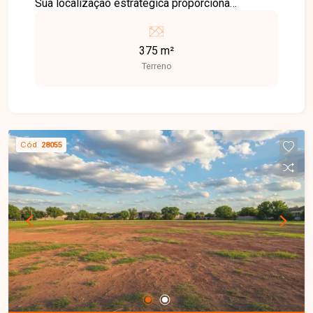
Sua localização estratégica proporciona
flexibilidade para diversos tipos de construção,
atendendo tanto investidores quanto
375 m²
construtores que buscam um ponto privilegiado
Terreno
na cidade. Situado em uma região com
infraestrutura urbana consolidada, o bairro
Tubalina oferece fácil acesso a comércios,
escolas, serviços de saúde e transporte público,
além de estar próximo a importantes vias que
Cód.
28055
conectam diferentes pontos de Uberlândia. Uma
ótima oportunidade para quem deseja investir em
um imóvel com grande potencial de valorização.
Disponibilidade e valores sujeitos a alteração,
imagens ilustrativas.