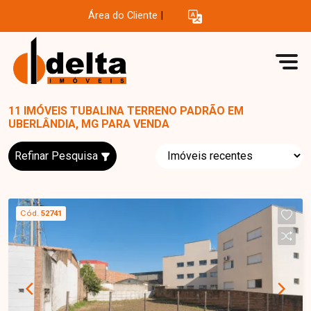
Área do Cliente
|
11 IMÓVEIS TUBALINA TERRENO PADRÃO EM
UBERLÂNDIA, MG PARA VENDA
Refinar Pesquisa
Cód.
52741