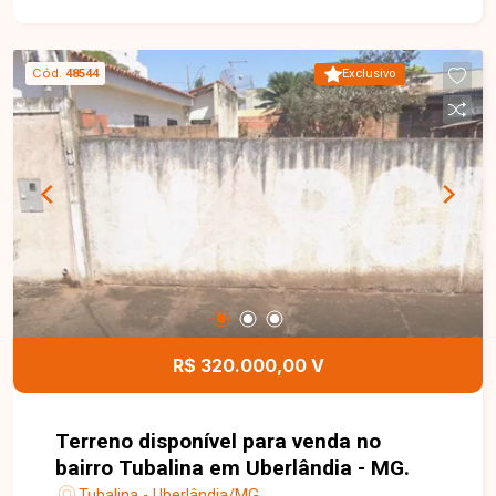
ponto do bairro, ideal para construção residencial
ou investimento. Com ótimo potencial de
valorização, o imóvel oferece uma excelente
Cód.
48544
Exclusivo
oportunidade para quem deseja construir em uma
região bem localizada e com infraestrutura
completa. Uma excelente oportunidade para
investir ou construir o imóvel dos seus sonhos
em um dos bairros mais tradicionais de
Uberlândia. Entre em contato e agende uma visita
para conhecer este terreno.
R$ 320.000,00 V
Terreno disponível para venda no
bairro Tubalina em Uberlândia - MG.
Tubalina - Uberlândia/MG