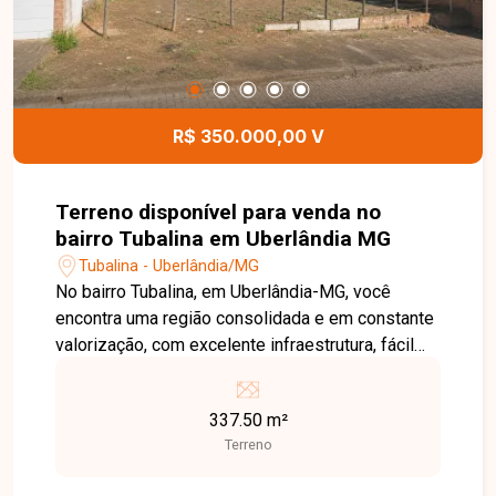
R$ 350.000,00 V
Terreno disponível para venda no
bairro Tubalina em Uberlândia MG
Tubalina - Uberlândia/MG
No bairro Tubalina, em Uberlândia-MG, você
encontra uma região consolidada e em constante
valorização, com excelente infraestrutura, fácil
acesso às principais avenidas da cidade e
proximidade com supermercados, escolas,
337.50 m²
farmácias e diversos comércios, oferecendo
Terreno
praticidade e qualidade de vida. Terreno com
337,50 m² de área total, localizado em excelente