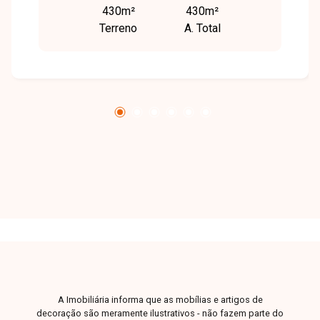
430m²
430m²
completa, incluindo ruas asfaltadas, iluminação
Terreno
A. Total
pública eficiente e coleta de lixo regular. Além
disso, conta com escolas, unidades de saúde,
comércio variado e áreas verdes,
proporcionando qualidade de vida aos
moradores. O terreno está situado em uma área
tranquila e segura, com fácil acesso a
importantes vias da cidade, facilitando a
mobilidade para outras regiões. Ideal para
investidores e construtores que buscam um
local estratégico para desenvolvimento de
projetos residenciais ou comerciais. Também
contem duas casas sem valor comercial.
Disponibilidade e valores sujeitos a alteração.
Imagem ilustrativa.
A Imobiliária informa que as mobílias e artigos de
decoração são meramente ilustrativos - não fazem parte do