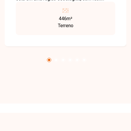
acesso ao centro e excelente potencial de
valorização. O terreno possui 446 m² e está
446m²
situado no condomínio Villa Real Exclusive,
Terreno
pronto para construir. O condomínio oferece
infraestrutura completa e área de lazer com
salão de festas, academia, quadra poliesportiva,
quadra de beach tennis, playground e pet place.
Uma excelente oportunidade para quem busca
investir ou construir em um dos melhores
condomínios da cidade. Entre em contato e
saiba mais!