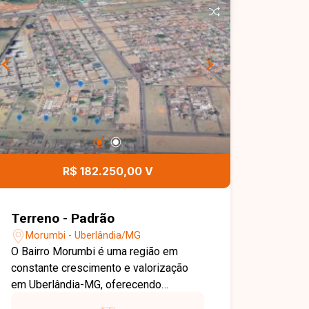
cidade, facilitando o dia a dia e
agregando ainda mais valor à
propriedade. Disponibilidade e valores
sujeitos a alteração, imagens
ilustrativas.
R$ 182.250,00 V
Terreno - Padrão
Morumbi - Uberlândia/MG
O Bairro Morumbi é uma região em
constante crescimento e valorização
em Uberlândia-MG, oferecendo
excelente infraestrutura urbana e