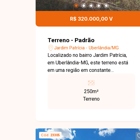
R$ 320.000,00 V
Terreno - Padrão
Jardim Patrícia - Uberlândia/MG
Localizado no bairro Jardim Patrícia,
em Uberlândia-MG, este terreno está
em uma região em constante
valorização, com excelente
infraestrutura e fácil acesso às
250m²
principais vias da cidade. O bairro
Terreno
oferece praticidade no dia a dia,
estando próximo a supermercados,
escolas, farmácias e uma ampla
variedade de comércios e serviços. O
imóvel consiste em um excelente
Cód.
23305
terreno com leve aclive, localizado no