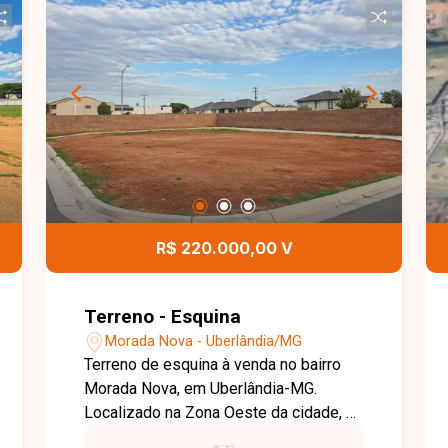
importantes vias da cidade, facilitando
a mobilidade para outras regiões. Ideal
para investidores e construtores que
buscam um local estratégico para
desenvolvimento de projetos
residenciais ou comerciais.
Disponibilidade e valores sujeitos a
alteração.
R$ 220.000,00 V
Terreno - Esquina
Morada Nova - Uberlândia/MG
Terreno de esquina à venda no bairro
Morada Nova, em Uberlândia-MG.
Localizado na Zona Oeste da cidade, o
bairro oferece infraestrutura completa,