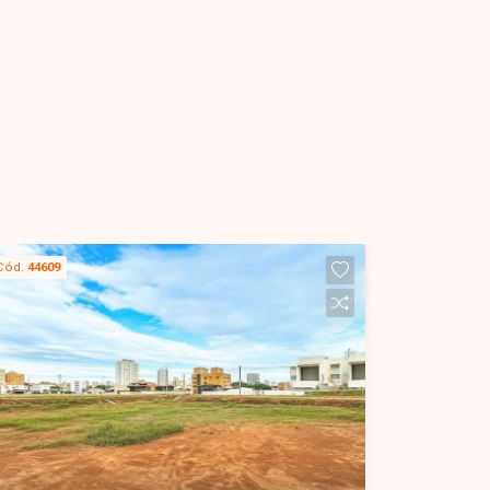
Cód.
44609