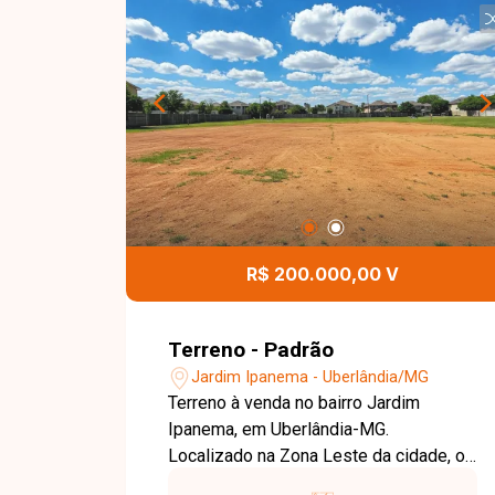
centro do bairro, em uma rua
predominantemente residencial e ao
mesmo tempo próxima a toda a região
de comércio local. O terreno encontra-
se totalmente murado e conta com
portão, oferecendo mais segurança e
praticidade para futuros projetos
residenciais ou de investimento. Esta é
uma excelente oportunidade para quem
deseja construir em uma localização
R$ 200.000,00 V
privilegiada, em um bairro consolidado
e com grande potencial de valorização.
Entre em contato e agende uma visita
Terreno - Padrão
para conhecer todos os detalhes deste
Jardim Ipanema - Uberlândia/MG
terreno no Jardim Patrícia.
Terreno à venda no bairro Jardim
Ipanema, em Uberlândia-MG.
Localizado na Zona Leste da cidade, o
bairro oferece infraestrutura completa,