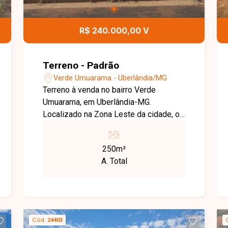
R$ 240.000,00 V
Terreno - Padrão
Verde Umuarama - Uberlândia/MG
Terreno à venda no bairro Verde
Umuarama, em Uberlândia-MG.
Localizado na Zona Leste da cidade, o
bairro oferece infraestrutura completa,
incluindo ruas asfaltadas, iluminação
250m²
pública eficiente e coleta de lixo
A. Total
regular. Além disso, conta com escolas,
unidades de saúde, comércio variado e
áreas verdes, proporcionando
qualidade de vida aos moradores. O
terreno está situado em uma área
Cód.
24403
tranquila e segura, com fácil acesso a