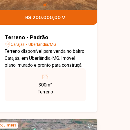
R$ 200.000,00 V
Terreno - Padrão
Carajás - Uberlândia/MG
Terreno disponível para venda no bairro
Carajás, em Uberlândia-MG. Imóvel
plano, murado e pronto para construção.
Ideal para projetos residenciais ou
comerciais, oferecendo versatilidade e
300m²
segurança para o seu investimento.
Terreno
Localizado em uma região estratégica,
o bairro Carajás conta com
infraestrutura completa, incluindo
escolas, supermercados, farmácias e
fácil acesso a transporte público. Está
Cód.
51811
próximo a importantes pontos da