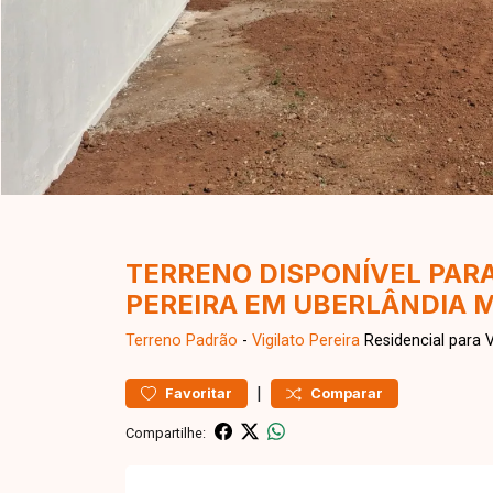
TERRENO DISPONÍVEL PARA
PEREIRA EM UBERLÂNDIA 
Terreno
Padrão
-
Vigilato Pereira
Residencial para 
|
Favoritar
Comparar
Compartilhe: