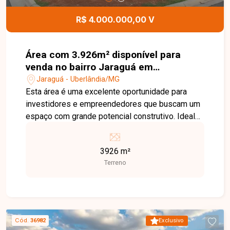
R$ 4.000.000,00 V
Área com 3.926m² disponível para
venda no bairro Jaraguá em
Uberlândia-MG
Jaraguá - Uberlândia/MG
Esta área é uma excelente oportunidade para
investidores e empreendedores que buscam um
espaço com grande potencial construtivo. Ideal
para empreendimentos residenciais, comerciais
ou industriais, o imóvel oferece ótima topografia
3926 m²
e excelente aproveitamento da metragem. O
Terreno
bairro Jaraguá está em constante
desenvolvimento e se destaca por sua
localização estratégica, com fácil acesso a
importantes vias da cidade e proximidade a
comércios, escolas, supermercados e demais
Cód.
36982
Exclusivo
serviços essenciais. A região apresenta grande