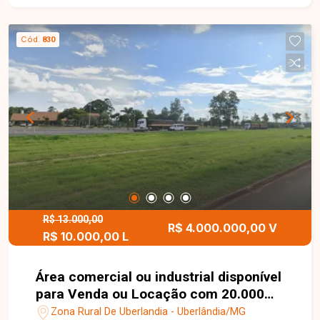
Cód.
830
R$ 13.000,00
R$ 4.000.000,00 V
R$ 10.000,00 L
Área comercial ou industrial disponível
para Venda ou Locação com 20.000
m² na BR 365
Zona Rural De Uberlandia - Uberlândia/MG