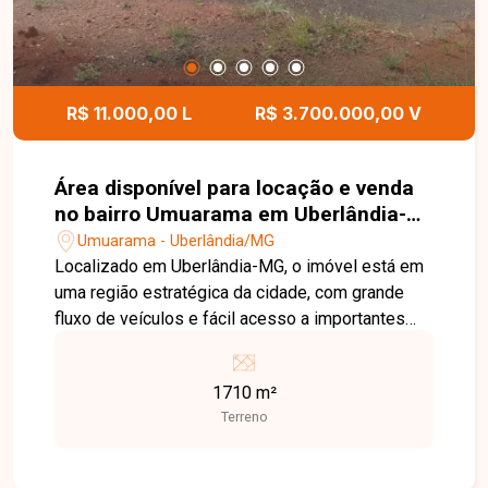
R$ 11.000,00 L
R$ 3.700.000,00 V
Área disponível para locação e venda
no bairro Umuarama em Uberlândia-
MG
Umuarama - Uberlândia/MG
Localizado em Uberlândia-MG, o imóvel está em
uma região estratégica da cidade, com grande
fluxo de veículos e fácil acesso a importantes
vias. A localização oferece excelente visibilidade
e potencial para empreendimentos comerciais ou
1710 m²
investimentos. Área disponível para locação ou
Terreno
venda com 1.710 m², composta por 05 lotes,
sendo 03 lotes de 288 m² cada, 01 lote de 432
m² e 01 lote de 414 m². A venda ou locação é