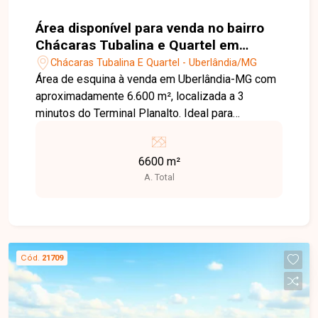
Área disponível para venda no bairro
Chácaras Tubalina e Quartel em
Uberlândia-MG
Chácaras Tubalina E Quartel - Uberlândia/MG
Área de esquina à venda em Uberlândia-MG com
aproximadamente 6.600 m², localizada a 3
minutos do Terminal Planalto. Ideal para
empreendimentos comerciais, residenciais ou
logísticos, com excelente potencial de
6600 m²
valorização em função da localização estratégica.
A. Total
Disponibilidade sujeita a confirmação.
Cód.
21709