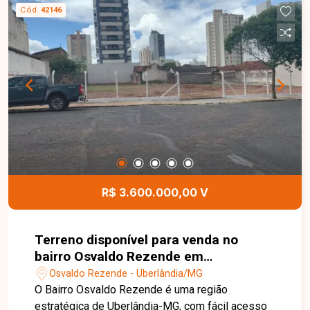
corporativos. Disponibilidade e valores sujeitos a
Cód.
42146
alteração. Imagem ilustrativa.
R$ 3.600.000,00 V
Terreno disponível para venda no
bairro Osvaldo Rezende em
Uberlândia-MG
Osvaldo Rezende - Uberlândia/MG
O Bairro Osvaldo Rezende é uma região
estratégica de Uberlândia-MG, com fácil acesso