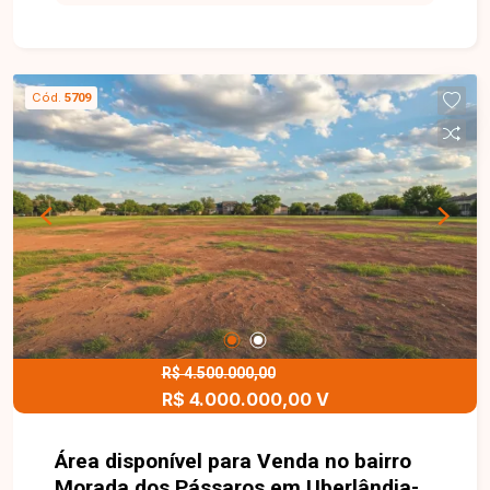
generosa permite construções de médio a
grande porte, em uma das regiões mais
tradicionais e bem localizadas da cidade. O bairro
Osvaldo Rezende é conhecido por sua
Cód.
5709
proximidade com o centro de Uberlândia, acesso
facilitado ao transporte público, comércio variado,
escolas e serviços essenciais ? o que garante
praticidade no dia a dia e excelente visibilidade
para empreendimentos. Uma oportunidade
estratégica para quem busca aliar localização,
metragem e potencial de valorização.
Disponibilidade e valores sujeitos a alteração,
imagens ilustrativas.
R$ 4.500.000,00
R$ 4.000.000,00 V
Área disponível para Venda no bairro
Morada dos Pássaros em Uberlândia-