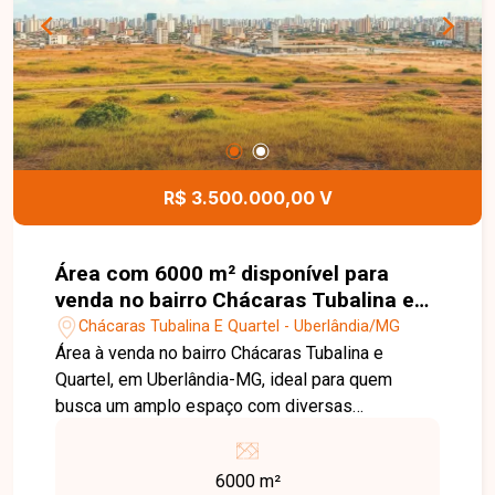
R$ 3.500.000,00 V
Área com 6000 m² disponível para
venda no bairro Chácaras Tubalina e
Quartel em Uberlândia-MG
Chácaras Tubalina E Quartel - Uberlândia/MG
Área à venda no bairro Chácaras Tubalina e
Quartel, em Uberlândia-MG, ideal para quem
busca um amplo espaço com diversas
possibilidades de uso e excelente potencial de
valorização. Este imóvel se destaca pela
6000 m²
metragem generosa, sendo ideal para projetos