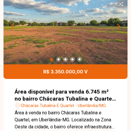
potencial de valorização, tornando esta área uma
opção segura e rentável para investimento.
Disponibilidade e valores sujeitos a alteração,
imagens ilustrativas.
R$ 3.350.000,00 V
Área disponível para venda 6.745 m²
no bairro Chácaras Tubalina e Quartel
em Uberlândia-MG
Chácaras Tubalina E Quartel - Uberlândia/MG
Área à venda no bairro Chácaras Tubalina e
Quartel, em Uberlândia-MG. Localizado na Zona
Oeste da cidade, o bairro oferece infraestrutura