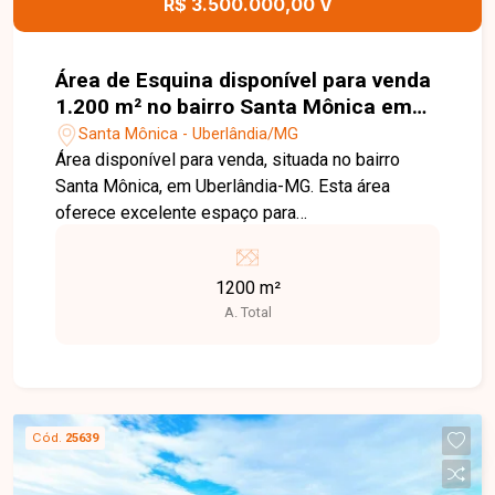
R$ 3.500.000,00 V
Área de Esquina disponível para venda
1.200 m² no bairro Santa Mônica em
Uberlândia-MG
Santa Mônica - Uberlândia/MG
Área disponível para venda, situada no bairro
Santa Mônica, em Uberlândia-MG. Esta área
oferece excelente espaço para
empreendimentos residenciais, comerciais ou
mistos. Sua localização estratégica no bairro
1200 m²
Santa Mônica proporciona fácil acesso a
A. Total
avenidas principais, comércio local, escolas,
hospitais e transporte público, além de estar
próxima ao Parque do Sabiá e à Universidade
Federal de Uberlândia (UFU). Uma ótima
oportunidade para quem deseja investir em um
Cód.
25639
imóvel com grande potencial de valorização.
Disponibilidade e valores sujeitos a alteração,