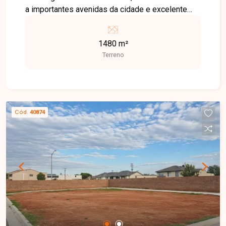
a importantes avenidas da cidade e excelente
infraestrutura. O bairro conta com ampla oferta de
comércios, escolas, serviços de saúde e opções
1480 m²
de lazer, proporcionando praticidade e
Terreno
conveniência no dia a dia. Excelente terreno com
1.480 m² de área total, situado em uma
localização privilegiada e com grande potencial
de valorização. O imóvel é ideal para
investidores e construtores que desejam
Cód.
40874
desenvolver projetos residenciais ou comerciais,
aproveitando toda a versatilidade e o potencial
da região. Agende uma visita e conheça esta
excelente oportunidade no Bairro Osvaldo
Rezende. Entre em contato com nossa equipe e
invista em uma das regiões mais estratégicas de
Uberlândia-MG.