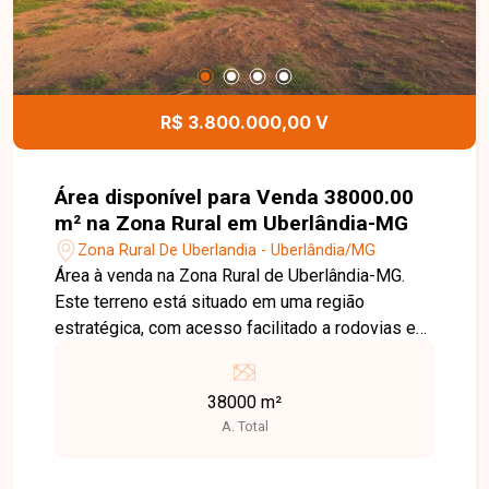
Entre em contato para mais informações e
agende uma visita!
R$ 3.800.000,00 V
Área disponível para Venda 38000.00
m² na Zona Rural em Uberlândia-MG
Zona Rural De Uberlandia - Uberlândia/MG
Área à venda na Zona Rural de Uberlândia-MG.
Este terreno está situado em uma região
estratégica, com acesso facilitado a rodovias e
infraestrutura básica. Ideal para
empreendimentos agroindustriais, logísticos ou
38000 m²
residenciais, oferece amplo espaço e potencial
A. Total
de desenvolvimento.