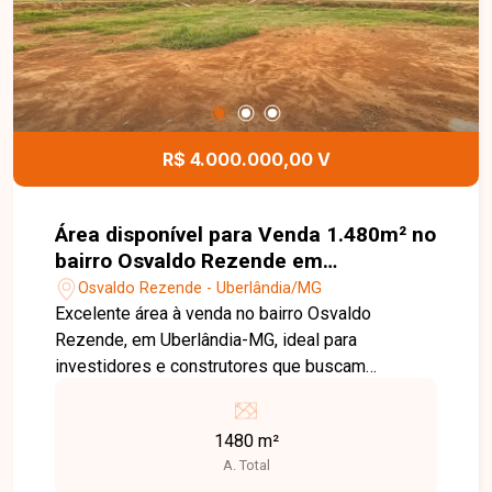
para quem deseja investir em uma das regiões
com mais espaço e potencial da cidade.
Disponibilidade e valores sujeitos a alteração,
imagens ilustrativas.
R$ 4.000.000,00 V
Área disponível para Venda 1.480m² no
bairro Osvaldo Rezende em
Uberlândia-MG
Osvaldo Rezende - Uberlândia/MG
Excelente área à venda no bairro Osvaldo
Rezende, em Uberlândia-MG, ideal para
investidores e construtores que buscam
localização central com grande potencial de
desenvolvimento. O imóvel possui dimensões
1480 m²
ideais para projetos comerciais, institucionais ou
A. Total
residenciais multifamiliares. A metragem