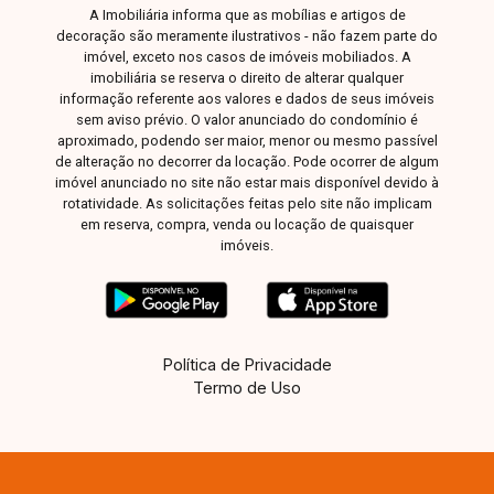
A Imobiliária informa que as mobílias e artigos de
negócio em uma das localizações mais
decoração são meramente ilustrativos - não fazem parte do
promissoras da região. Entre em contato para
imóvel, exceto nos casos de imóveis mobiliados. A
mais informações e condições comerciais.
imobiliária se reserva o direito de alterar qualquer
informação referente aos valores e dados de seus imóveis
sem aviso prévio. O valor anunciado do condomínio é
aproximado, podendo ser maior, menor ou mesmo passível
de alteração no decorrer da locação. Pode ocorrer de algum
imóvel anunciado no site não estar mais disponível devido à
rotatividade. As solicitações feitas pelo site não implicam
em reserva, compra, venda ou locação de quaisquer
imóveis.
Política de Privacidade
Termo de Uso