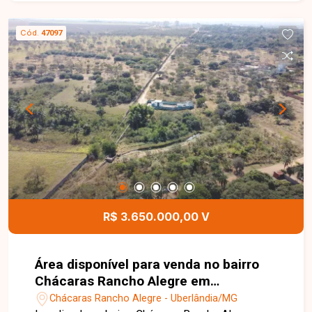
realizada apenas do conjunto completo,
oferecendo uma excelente oportunidade para
Cód.
47097
projetos de maior porte. Uma ótima oportunidade
para investidores ou empresas que buscam uma
área ampla em localização estratégica da cidade.
Entre em contato para mais informações.
R$ 3.650.000,00 V
Área disponível para venda no bairro
Chácaras Rancho Alegre em
Uberlândia-MG.
Chácaras Rancho Alegre - Uberlândia/MG