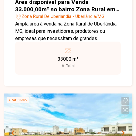
Área disponível para Venda
33.000,00m² no bairro Zona Rural em
Uberlândia-MG
Zona Rural De Uberlandia - Uberlândia/MG
Ampla área à venda na Zona Rural de Uberlândia-
MG, ideal para investidores, produtores ou
empresas que necessitam de grandes
extensões de terra com possibilidades diversas
de uso. O imóvel oferece excelente potencial
33000 m²
para atividades agrícolas, criação de animais,
A. Total
instalação de galpões logísticos, chácaras,
empreendimentos rurais ou até loteamentos,
dependendo da regulamentação local. A vasta
metragem garante flexibilidade e ótimo
aproveitamento do espaço. A localização na Zona
Cód.
15359
Rural de Uberlândia proporciona tranquilidade,
contato com a natureza e acesso estratégico a
áreas urbanas, sendo uma excelente alternativa
para quem busca unir produtividade, investimento
e qualidade de vida. Oportunidade imperdível