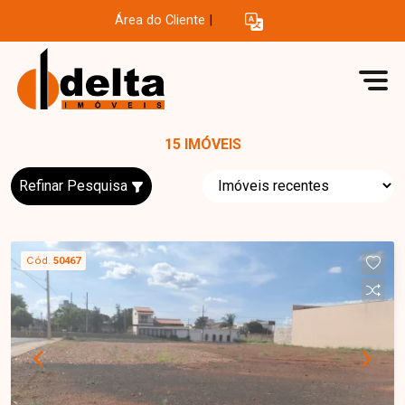
Área do Cliente
|
15 IMÓVEIS
Refinar Pesquisa
Cód.
50467