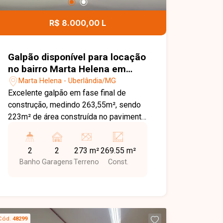
R$ 8.000,00 L
Galpão disponível para locação
no bairro Marta Helena em
Uberlândia-MG
Marta Helena - Uberlândia/MG
Excelente galpão em fase final de
construção, medindo 263,55m², sendo
223m² de área construída no pavimento
térreo e 46,65m² de mezanino. Conta
com 2 banheiros e 2 vagas de garagem.
2
2
273 m²
269.55 m²
Banho
Garagens
Terreno
Const.
Cód.
48299