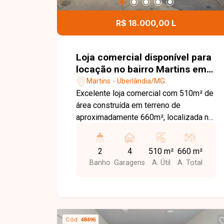
para quem busca um espaço amplo,
versátil e moderno, projetado para
R$ 18.000,00 L
atender às normas de acessibilidade e
pronto para receber grandes operações
comerciais no coração da cidade.
Loja comercial disponível para
locação no bairro Martins em
Uberlândia - MG.
Martins - Uberlândia/MG
Excelente loja comercial com 510m² de
área construída em terreno de
aproximadamente 660m², localizada no
bairro Martins. O imóvel possui amplo
salão com pé-direito de 6 metros,
2
4
510 m²
660 m²
escritório, 2 banheiros e
Banho
Garagens
A. Útil
A. Total
estacionamento frontal para até 4
veículos. Atualmente, o imóvel está em
processo de reforma, garantindo um
espaço moderno e funcional para o seu
negócio.
Cód.
48496