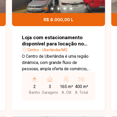
Entre em contato e agende uma visita
para conhecer este excelente galpão no
Santa Mônica!
R$ 8.000,00 L
Loja com estacionamento
disponível para locação no
bairro Centro em Uberlândia-
Centro - Uberlândia/MG
MG
O Centro de Uberlândia é uma região
dinâmica, com grande fluxo de
pessoas, ampla oferta de comércio,
serviços e fácil acesso ao transporte
público, sendo uma localização
2
3
165 m²
400 m²
estratégica para empresas que buscam
Banho
Garagens
A. Útil
A. Total
visibilidade e conveniência. A loja
possui 165 m² de área construída,
frente recuada com espaço para três
vagas de garagem, vitrine, dois