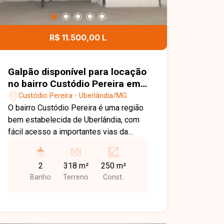
Entre em contato e agende uma visita
para conhecer este excelente galpão no
Santa Mônica!
R$ 11.500,00 L
Galpão disponível para locação
no bairro Custódio Pereira em
Uberlândia-MG
Custódio Pereira - Uberlândia/MG
O bairro Custódio Pereira é uma região
bem estabelecida de Uberlândia, com
fácil acesso a importantes vias da
cidade e serviços locais, oferecendo
uma localização prática e estratégica
2
318 m²
250 m²
para operações comerciais e logísticas.
Banho
Terreno
Const.
O galpão comercial, com
aproximadamente 250 m² de área
construída, está em fase final de
construção. O imóvel conta com um