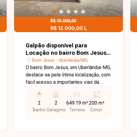
R$ 15.000,00
R$ 12.000,00 L
Galpão disponível para
Locação no bairro Bom Jesus
em Uberlândia - MG.
Bom Jesus - Uberlândia/MG
O bairro Bom Jesus, em Uberlândia-MG,
destaca-se pela ótima localização, com
fácil acesso a importantes vias da
cidade, além de oferecer infraestrutura
completa, comércio variado e
2
2
649.19 m²
200 m²
praticidade para empresas que buscam
Banho
Garagens
Terreno
Const.
crescimento e visibilidade. É uma
região dinâmica, ideal para instalação
de negócios que demandam fluxo,
acessibilidade e conveniência. O