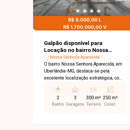
R$ 9.000,00 L
R$ 1.700.000,00 V
Galpão disponível para
Locação no bairro Nossa
Senhora Aparecida em
Nossa Senhora Aparecida -
Uberlândia-MG
Uberlândia/MG
O bairro Nossa Senhora Aparecida, em
Uberlândia-MG, destaca-se pela
excelente localização estratégica, com
fácil acesso às principais avenidas da
cidade, proximidade de áreas
2
3
300 m²
250 m²
comerciais consolidadas e
Banho
Garagens
Terreno
Const.
infraestrutura completa. É uma região
ideal para empresas que precisam de
praticidade, visibilidade e agilidade
logística. Este galpão novo, com 250 m²