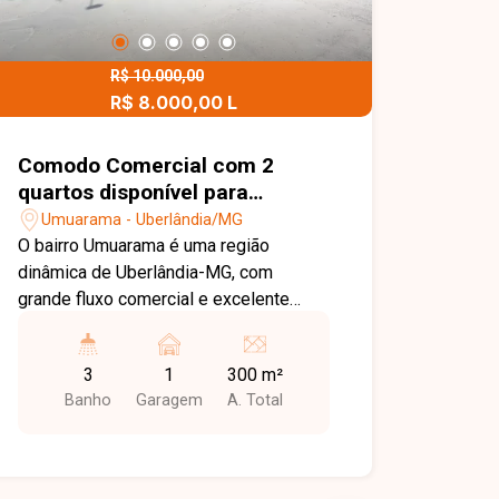
R$ 10.000,00
R$ 8.000,00 L
Comodo Comercial com 2
quartos disponível para
locação no bairro Umuarama
Umuarama - Uberlândia/MG
em Uberlândia-MG
O bairro Umuarama é uma região
dinâmica de Uberlândia-MG, com
grande fluxo comercial e excelente
infraestrutura. Conta com
supermercados, universidades,
3
1
300 m²
serviços variados e fácil acesso às
Banho
Garagem
A. Total
principais avenidas, sendo ideal para
quem busca instalar ou expandir um
negócio em uma área consolidada. O
imóvel dispõe de um cômodo