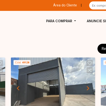
Área do Cliente
|
PARA COMPRAR
ANUNCIE S
Re
Cód.
49128