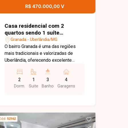
sua visita para conhecer este imóvel.
R$ 470.000,00 V
Casa residencial com 2
quartos sendo 1 suíte
disponível para venda no
Granada - Uberlândia/MG
Granada bairro em Uberlândia-
O bairro Granada é uma das regiões
MG
mais tradicionais e valorizadas de
Uberlândia, oferecendo excelente
infraestrutura, fácil acesso a
importantes vias da cidade e
2
1
3
4
proximidade com comércios, escolas,
Dorm.
Suite
Banho
Garagens
supermercados, farmácias e diversos
serviços. A localização proporciona
praticidade e qualidade de vida para
toda a família. Imóvel com ambientes
amplos e bem distribuídos. Conta com
Cód.
52162
duas salas espaçosas, dois quartos,