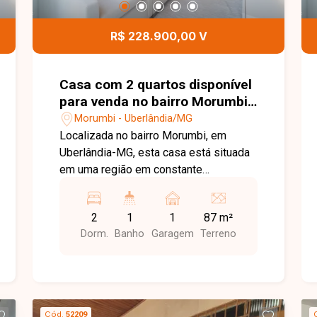
desenvolvimento. O imóvel pode ser
financiado pela Caixa Econômica
R$ 228.900,00 V
Federal e também por bancos privados,
com assinatura do contrato após a
conclusão da obra. Entre em contato
Casa com 2 quartos disponível
para mais informações e agende sua
para venda no bairro Morumbi
visita.
em Uberlândia-MG
Morumbi - Uberlândia/MG
Localizada no bairro Morumbi, em
Uberlândia-MG, esta casa está situada
em uma região em constante
desenvolvimento, com fácil acesso a
supermercados, escolas, farmácias,
2
1
1
87 m²
comércios e diversos serviços
Dorm.
Banho
Garagem
Terreno
essenciais. Sua localização privilegiada
proporciona praticidade e comodidade
para toda a família, estando a apenas
600 metros do Super Maxi. O imóvel
conta com ambientes funcionais e bem
Cód.
52209