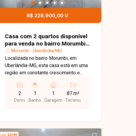
realizado pela Caixa Econômica Federal
ou por bancos privados, com assinatura
R$ 228.900,00 V
após a conclusão da obra. Entre em
contato para mais informações e
agende sua visita.
Casa com 2 quartos disponível
para venda no bairro Morumbi
em Uberlândia-MG
Morumbi - Uberlândia/MG
Localizada no bairro Morumbi, em
Uberlândia-MG, esta casa está em uma
região em constante crescimento e
valorização, com fácil acesso a
supermercados, escolas, farmácias,
2
1
1
87 m²
comércios e diversos serviços
Dorm.
Banho
Garagem
Terreno
essenciais. Sua localização privilegiada
proporciona praticidade para o dia a dia,
estando a apenas 600 metros do Super
Maxi. O imóvel foi projetado para
oferecer conforto e funcionalidade,
Cód.
52199