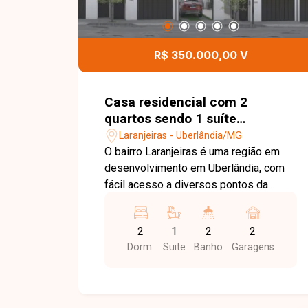
R$ 350.000,00 V
Casa residencial com 2
quartos sendo 1 suíte
disponível para venda no bairro
Laranjeiras - Uberlândia/MG
Laranjeiras em Uberlândia-MG
O bairro Laranjeiras é uma região em
desenvolvimento em Uberlândia, com
fácil acesso a diversos pontos da
cidade e proximidade com comércios,
escolas, supermercados e serviços
2
1
2
2
essenciais. A localização oferece
Dorm.
Suite
Banho
Garagens
praticidade e excelente potencial de
valorização para moradia ou
investimento. Casa em construção com
72 m² de área construída em terreno de