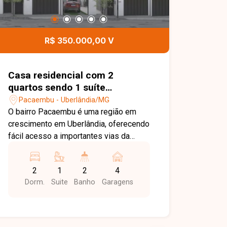
R$ 350.000,00 V
Casa residencial com 2
quartos sendo 1 suíte
disponível para venda no bairro
Pacaembu - Uberlândia/MG
Pacaembu em Uberlândia-MG
O bairro Pacaembu é uma região em
crescimento em Uberlândia, oferecendo
fácil acesso a importantes vias da
cidade e proximidade com comércios,
escolas, supermercados e serviços
2
1
2
4
essenciais. A localização proporciona
Dorm.
Suite
Banho
Garagens
praticidade e qualidade de vida para
quem busca morar em um bairro
tranquilo e bem estruturado. Casa nova
com 72 m² de área construída em