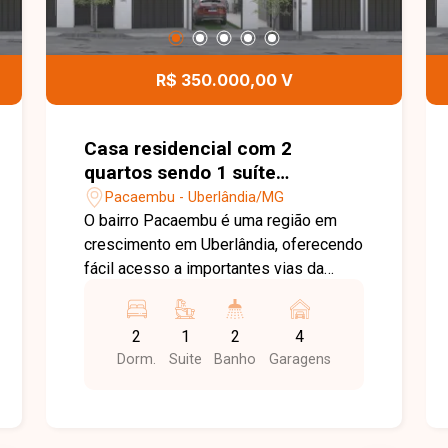
R$ 350.000,00 V
Casa residencial com 2
quartos sendo 1 suíte
disponível para venda no bairro
Pacaembu - Uberlândia/MG
Pacaembu em Uberlândia-MG
O bairro Pacaembu é uma região em
crescimento em Uberlândia, oferecendo
fácil acesso a importantes vias da
cidade e proximidade com comércios,
escolas, supermercados e serviços
2
1
2
4
essenciais. A localização proporciona
Dorm.
Suite
Banho
Garagens
praticidade e qualidade de vida para
quem busca morar em um bairro
tranquilo e bem estruturado. Casa nova
com 72 m² de área construída em