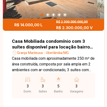
R$ 2.300.000.000,00
R$ 14.000,00 L
R$ 2.300.000,00 V
Casa Mobiliada condomínio com 3
suítes disponível para locação bairro
Granja Marileusa em Uberlândia-MG
Granja Marileusa - Uberlândia/MG
Casa mobiliada com aproximadamente 250 m² de
área construída, composta por sala ampla em 2
ambientes com ar-condicionado, 3 suítes com
armários embutidos e ar-condicionado, banheiro
social, escritório planejado, cozinha planejada
3
3
5
3
com ilha estilo americana, despensa, área de
Dorm.
Suítes
Banho
Garagens
serviço com lavanderia e armários e 3 vagas de
garagem. Conta ainda com varanda gourmet com
churrasqueira e banheiro, além de piscina