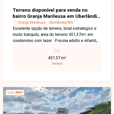
Terreno disponível para venda no
bairro Granja Marileusa em Uberlândia
- MG.
Granja Marileusa - Uberlândia/MG
Excelente opção de terreno, local estratégico e
muito tranquilo, área do terreno 451,37m², em
condomínio com lazer : Piscina adulto e infantil,
Playground, Quadras poliesportivas, Academia,
Salão de festas, Portaria 24 horas,
451.37 m²
Monitoramento 24 horas.
Terreno
Cód.
48047