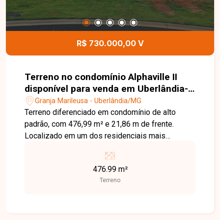
R$ 730.000,00 V
Terreno no condomínio Alphaville II
disponível para venda em Uberlândia-
MG
Granja Marileusa - Uberlândia/MG
Terreno diferenciado em condomínio de alto
padrão, com 476,99 m² e 21,86 m de frente.
Localizado em um dos residenciais mais
exclusivos da cidade, conta com área de lazer
completa e rigoroso sistema de segurança para
476.99 m²
garantir tranquilidade e conforto à sua família.
Terreno