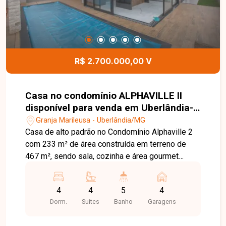
R$ 2.700.000,00 V
Casa no condomínio ALPHAVILLE II
disponível para venda em Uberlândia-
MG
Granja Marileusa - Uberlândia/MG
Casa de alto padrão no Condomínio Alphaville 2
com 233 m² de área construída em terreno de
467 m², sendo sala, cozinha e área gourmet
integradas, 3 suítes, 1 quarto reversível com
lavabo, suíte master com porta de correr e
4
4
5
4
persiana automatizada, lavanderia independente
Dorm.
Suítes
Banho
Garagens
e espaço gourmet com piscina aquecida e
banheiro exclusivo. Pé-direito duplo,