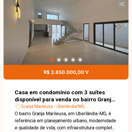
oportunidade para construir a casa dos seus
sonhos em um dos endereços mais valorizados
de Uberlândia. Entre em contato para mais
informações e agende uma visita.
R$ 2.850.000,00 V
Casa em condomínio com 3 suítes
disponível para venda no bairro Granja
Marileusa em Uberlândia - MG.
Granja Marileusa - Uberlândia/MG
O bairro Granja Marileusa, em Uberlândia-MG, é
referência em planejamento urbano, modernidade
e qualidade de vida, com infraestrutura completa,