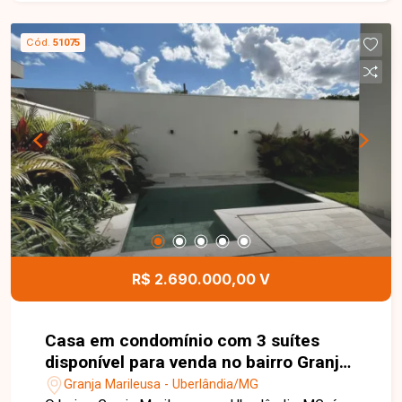
aquecida. O condomínio dispõe de portaria 24
horas, salão de festas, academia, espaço
Cód.
51075
gourmet, piscina e quadras esportivas. Entre em
contato com a equipe da Delta Imóveis e agende
sua visita para conhecer essa oportunidade.
R$ 2.690.000,00 V
Casa em condomínio com 3 suítes
disponível para venda no bairro Granja
Marileusa em Uberlândia-MG
Granja Marileusa - Uberlândia/MG