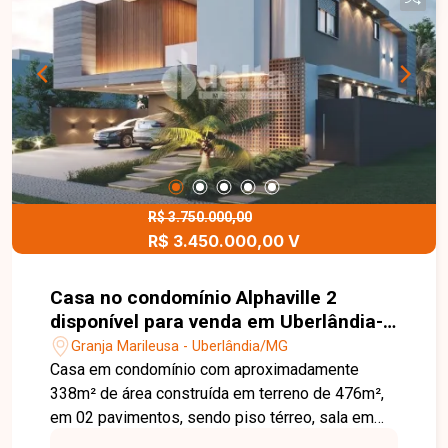
para o dia dia, 2 Depósitos de materiais, varanda
com uma bela piscina com prainha sendo
aquecida e com hidromassagem, espaço
planejado para Adega de vinho, poço de elevador,
irrigação automática com sensor de chuva,
paisagismo super completo e garagem 2+2.
R$ 3.750.000,00
R$ 3.450.000,00 V
Casa no condomínio Alphaville 2
disponível para venda em Uberlândia-
MG
Granja Marileusa - Uberlândia/MG
Casa em condomínio com aproximadamente
338m² de área construída em terreno de 476m²,
em 02 pavimentos, sendo piso térreo, sala em
três ambientes com pé direito alto integrada a