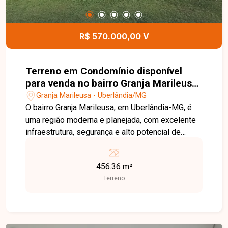
R$ 570.000,00 V
Terreno em Condomínio disponível
para venda no bairro Granja Marileusa
em Uberlândia-MG
Granja Marileusa - Uberlândia/MG
O bairro Granja Marileusa, em Uberlândia-MG, é
uma região moderna e planejada, com excelente
infraestrutura, segurança e alto potencial de
valorização. Terreno com 456,36 m² localizado no
Condomínio Alphaville Uberlândia 2, residencial
456.36 m²
de alto padrão com portaria 24 horas e
Terreno
monitoramento. O condomínio dispõe de lazer
completo com clube, piscina, quadras de tênis e
poliesportiva, campo de futebol e áreas gourmet,
oferecendo qualidade de vida e ambiente