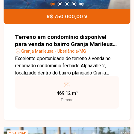
R$ 750.000,00 V
Terreno em condomínio disponível
para venda no bairro Granja Marileusa
em Uberlândia-MG
Granja Marileusa - Uberlândia/MG
Excelente oportunidade de terreno à venda no
renomado condomínio fechado Alphaville 2,
localizado dentro do bairro planejado Granja
Marileusa, em Uberlândia. Com 469,12m², este
terreno está pronto para construir e oferece todo
469.12 m²
o espaço e estrutura que você e sua família
Terreno
precisam para realizar o sonho de viver em um
local seguro e sofisticado. O Alphaville 2
destaca-se por oferecer um dos clubes mais
completos da região, proporcionando lazer e
bem-estar para todas as idades. Entre os
Cód.
40741