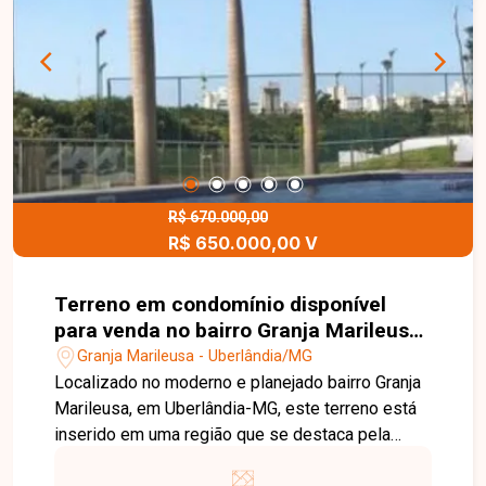
garagem e excelente acabamento. Não perca a
oportunidade de viver em um imóvel sofisticado,
espaçoso e em um dos bairros mais valorizados
de Uberlândia. Agende sua visita e encante-se!
R$ 670.000,00
R$ 650.000,00 V
Terreno em condomínio disponível
para venda no bairro Granja Marileusa
em Uberlândia - MG.
Granja Marileusa - Uberlândia/MG
Localizado no moderno e planejado bairro Granja
Marileusa, em Uberlândia-MG, este terreno está
inserido em uma região que se destaca pela
excelente infraestrutura, urbanismo inteligente e