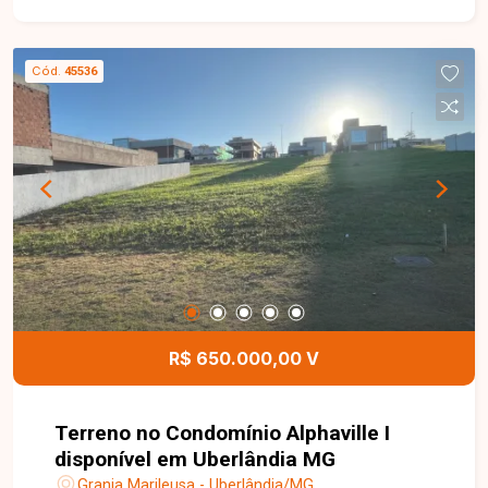
aquecimento solar, garagem para até 4 veículos e
acabamento premium com porcelanato interno e
externo e rodapé embutido.
Cód.
45536
R$ 650.000,00 V
Terreno no Condomínio Alphaville I
disponível em Uberlândia MG
Granja Marileusa - Uberlândia/MG