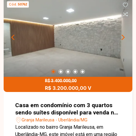
familiar. Entre em contato para mais informações.
Cód.
50762
R$ 3.400.000,00
R$ 3.200.000,00 V
Casa em condomínio com 3 quartos
sendo suítes disponível para venda no
Granja Marileusa em Uberlândia-MG.
Granja Marileusa - Uberlândia/MG
Localizado no bairro Granja Marileusa, em
Uberlândia-MG, este imóvel está em uma região