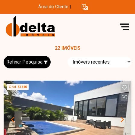
Área do Cliente
|
22 IMÓVEIS
Refinar Pesquisa
Cód.
51410