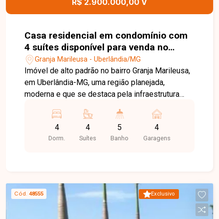
R$ 2.900.000,00 V
Casa residencial em condomínio com
4 suítes disponível para venda no
bairro Granja Marileusa em Uberlândia
Granja Marileusa - Uberlândia/MG
- MG.
Imóvel de alto padrão no bairro Granja Marileusa,
em Uberlândia-MG, uma região planejada,
moderna e que se destaca pela infraestrutura
completa, segurança e excelente qualidade de
vida. O bairro oferece ruas arborizadas, projetos
4
4
5
4
urbanísticos diferenciados, áreas de lazer,
Dorm.
Suítes
Banho
Garagens
comércios, empresas de tecnologia e fácil
acesso às principais vias da cidade, tornando-se
um dos locais mais desejados para morar. Casa
com 4 suítes amplas com armários, sendo uma
máster com closet, sala ampla em 3 ambientes,
Cód.
48555
Exclusivo
cozinha gourmet com balcão em ilha, armários
planejados, área de lazer com piscina, 2 vagas de