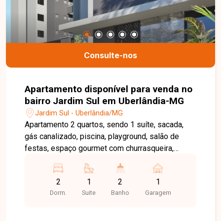
unidades e converse pessoalmente com um dos
nossos consultores. Estamos aqui para te ajudar
a encontrar o imóvel ideal!
Consulte-nos
Apartamento disponível para venda no
bairro Jardim Sul em Uberlândia-MG
Jardim Sul - Uberlândia/MG
Apartamento 2 quartos, sendo 1 suíte, sacada,
gás canalizado, piscina, playground, salão de
festas, espaço gourmet com churrasqueira,
quadra poliesportiva....
2
1
2
1
Dorm.
Suite
Banho
Garagem