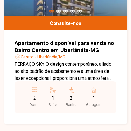
Consulte-nos
Apartamento disponível para venda no
Bairro Centro em Uberlândia-MG
Centro - Uberlândia/MG
TERRAÇO SKY O design contemporâneo, aliado
ao alto padrão de acabamento e a uma área de
lazer excepcional, proporciona uma atmosfera
surpreendente para quem deseja viver
intensamente o estilo de vida urbano. A Adega
2
1
2
1
Sky, equipada com churrasqueira, proporciona
Dorm.
Suite
Banho
Garagem
uma experiência exclusiva a 69 metros de altura,
ideal para celebrar momentos inesquecíveis. Os
apartamentos, disponíveis nas configurações de
um ou dois quartos com suíte e varanda, estão