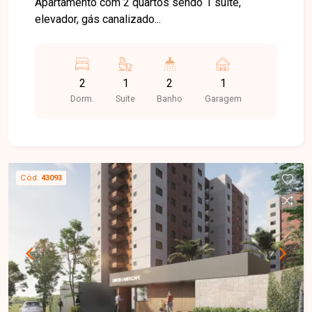
Apartamento com 2 quartos sendo 1 suíte,
elevador, gás canalizado...
2
1
2
1
Dorm.
Suite
Banho
Garagem
Cód.
43093