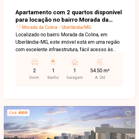
Unidade Centro: Rua Benjamin Constant, 84 -
Centro Unidade Leste: Av. Dr. Laerte Vieira
Apartamento com 2 quartos disponível
Gonçalves, 607 ? Santa Mônica Unidade Sul: Rua
para locação no bairro Morada da
Rafael Marino Neto, 135 - Jardim Karaíba
Colina em Uberlândia-MG
Morada da Colina - Uberlândia/MG
Localizado no bairro Morada da Colina, em
Uberlândia-MG, este imóvel está em uma região
com excelente infraestrutura, fácil acesso às
principais vias da cidade e proximidade com
supermercados, escolas, farmácias e diversos
2
1
1
54.50 m²
comércios. O bairro oferece praticidade, conforto
Dorm.
Banho
Garagem
A. Útil
e qualidade de vida para toda a família. Excelente
apartamento com aproximadamente 54,50m²,
composto por sala aconchegante, 2 quartos,
banheiro social, cozinha, lavanderia e 1 vaga de
garagem. O condomínio conta com piscina,
Cód.
43015
espaço gourmet, playground e 2 elevadores,
proporcionando mais lazer e comodidade aos
moradores. Uma excelente oportunidade para
quem busca conforto, praticidade e ótima