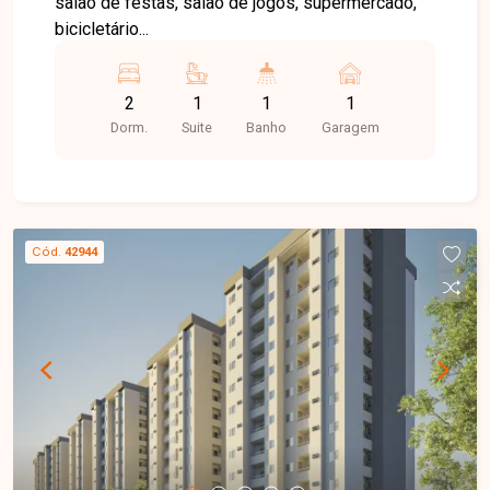
salão de festas, salão de jogos, supermercado,
encontrar o imóvel ideal!
bicicletário...
2
1
1
1
Dorm.
Suite
Banho
Garagem
Cód.
42944