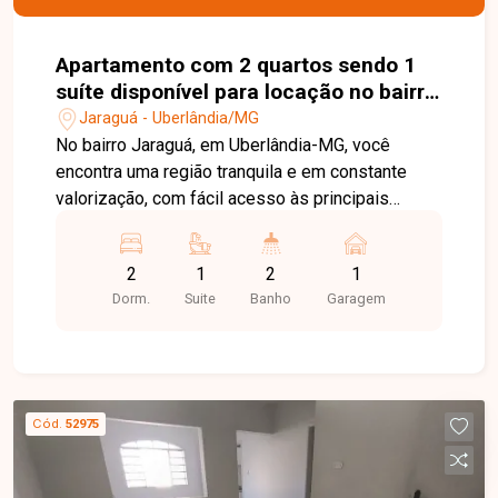
Apartamento com 2 quartos sendo 1
suíte disponível para locação no bairro
Jaraguá em Uberlândia-MG
Jaraguá - Uberlândia/MG
No bairro Jaraguá, em Uberlândia-MG, você
encontra uma região tranquila e em constante
valorização, com fácil acesso às principais
avenidas da cidade e proximidade com
supermercados, escolas, farmácias e diversos
2
1
2
1
comércios, oferecendo praticidade e qualidade
Dorm.
Suite
Banho
Garagem
de vida. Apartamento disponível para locação,
composto por sala ampla com sacada, 2 quartos,
sendo 1 suíte, sacada, banheiro social, cozinha,
área de serviço e 1 vaga de garagem. O imóvel
possui ambientes bem distribuídos, boa
Cód.
52975
iluminação natural e excelente ventilação,
proporcionando conforto para o dia a dia. O
condomínio conta com elevador e portaria física,