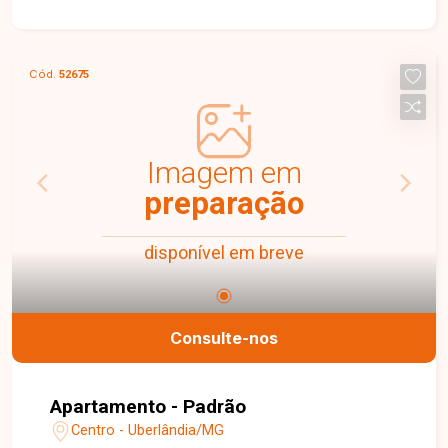
sala de TV com sacada, 2 quartos, banheiro
social, cozinha, área de serviço e 1 vaga de
garagem. O imóvel possui ambientes bem
Cód.
52675
distribuídos, oferecendo conforto e
funcionalidade para o dia a dia. O condomínio
conta com portaria 24 horas, piscinas adulto e
infantil, playground, academia ao ar livre, mini
Imagem em
mercado e quadra de futsal, proporcionando
preparação
segurança, lazer e comodidade para toda a
família. Uma excelente oportunidade para morar
disponível em breve
em um condomínio completo e bem localizado.
Entre em contato e agende sua visita!
Consulte-nos
Apartamento - Padrão
Centro - Uberlândia/MG