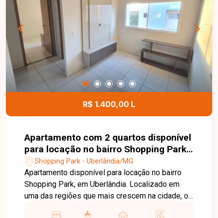
condomínio conta com portaria 24 horas, salão de
festas e playground, proporcionando mais
segurança e lazer para os moradores. O valor do
condomínio já está incluso no aluguel. O prédio
não possui elevador. Uma excelente
oportunidade para morar com conforto e
segurança em Uberlândia. Entre em contato e
agende sua visita para conhecer este imóvel.
R$ 1.400,00 L
Apartamento com 2 quartos disponível
para locação no bairro Shopping Park
em Uberlândia-MG
Shopping Park - Uberlândia/MG
Apartamento disponível para locação no bairro
Shopping Park, em Uberlândia. Localizado em
uma das regiões que mais crescem na cidade, o
bairro oferece fácil acesso a importantes vias,