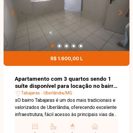
garantindo mais segurança e comodidade aos
moradores. Uma excelente oportunidade para
morar em uma região bem localizada e com toda
a praticidade que você procura. Entre em contato
e agende sua visita!
R$ 1.600,00 L
Apartamento com 3 quartos sendo 1
suíte disponível para locação no bairro
Tabajaras em Uberlândia-MG
Tabajaras - Uberlândia/MG
sO bairro Tabajaras é um dos mais tradicionais e
valorizados de Uberlândia, oferecendo excelente
infraestrutura, fácil acesso às principais vias da
cidade e proximidade com supermercados,
escolas, farmácias, restaurantes e diversos