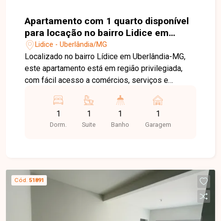
Apartamento com 1 quarto disponível
para locação no bairro Lidice em
Uberlândia-MG
Lidice - Uberlândia/MG
Localizado no bairro Lídice em Uberlândia-MG,
este apartamento está em região privilegiada,
com fácil acesso a comércios, serviços e
principais vias da cidade, proporcionando
praticidade no dia a dia. O imóvel conta com sala
1
1
1
1
ampla, 1 quarto com armário, banheiro social e
Dorm.
Suite
Banho
Garagem
cozinha com armários, oferecendo conforto e
funcionalidade. Dispõe ainda de 1 vaga de
garagem, garantindo mais comodidade e
segurança. Entre em contato com a equipe da
Delta Imóveis e agende sua visita para conhecer
Cód.
51891
essa oportunidade.