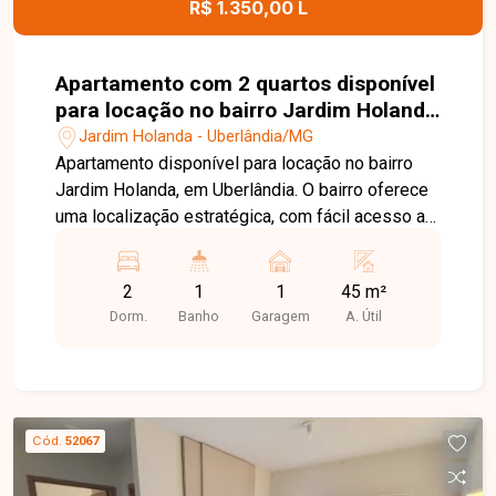
R$ 1.350,00 L
Apartamento com 2 quartos disponível
para locação no bairro Jardim Holanda
em Uberlândia-MG
Jardim Holanda - Uberlândia/MG
Apartamento disponível para locação no bairro
Jardim Holanda, em Uberlândia. O bairro oferece
uma localização estratégica, com fácil acesso a
importantes avenidas da cidade, além de contar
com supermercados, escolas, farmácias e
2
1
1
45 m²
diversos serviços que proporcionam mais
Dorm.
Banho
Garagem
A. Útil
praticidade e comodidade para o dia a dia.
Apartamento com aproximadamente 45 m² de
área privativa, composto por sala aconchegante,
02 quartos, banheiro social, cozinha funcional,
lavanderia e 01 vaga de garagem. Um imóvel
Cód.
52067
ideal para quem busca praticidade e conforto em
uma região tranquila e bem localizada. O