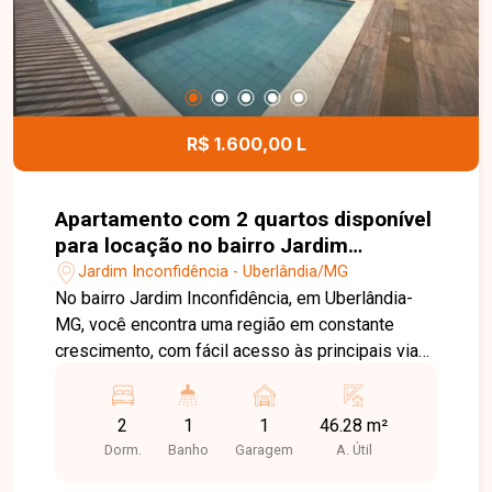
condomínio completo, com excelente localização
e toda a estrutura que você precisa. Entre em
contato conosco e agende sua visita para
conhecer este excelente imóvel!
R$ 1.600,00 L
Apartamento com 2 quartos disponível
para locação no bairro Jardim
Inconfidência em Uberlândia-MG
Jardim Inconfidência - Uberlândia/MG
No bairro Jardim Inconfidência, em Uberlândia-
MG, você encontra uma região em constante
crescimento, com fácil acesso às principais vias
da cidade e excelente infraestrutura, além de
estar próxima a supermercados, escolas,
2
1
1
46.28 m²
farmácias e diversos serviços, proporcionando
Dorm.
Banho
Garagem
A. Útil
praticidade e qualidade de vida. Apartamento
com 46,28 m² de área privativa, composto por