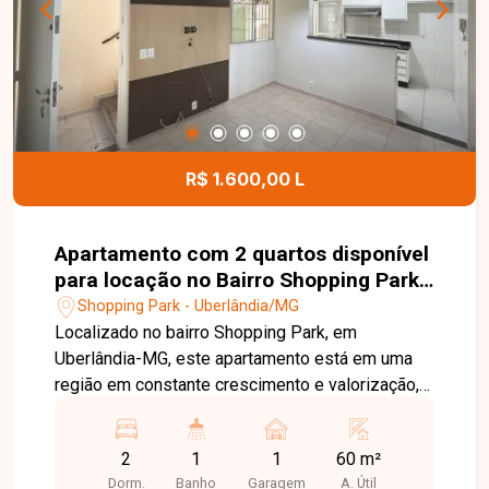
Esta é uma excelente oportunidade para quem
busca um apartamento funcional, bem localizado
e com ótima infraestrutura para locação no bairro
Novo Mundo. Agende uma visita e venha
conhecer todos os detalhes deste imóvel.
R$ 1.600,00 L
Apartamento com 2 quartos disponível
para locação no Bairro Shopping Park
em Uberlândia-MG
Shopping Park - Uberlândia/MG
Localizado no bairro Shopping Park, em
Uberlândia-MG, este apartamento está em uma
região em constante crescimento e valorização,
com fácil acesso às principais vias da cidade e
próximo a supermercados, escolas, farmácias,
2
1
1
60 m²
comércios e diversos serviços, proporcionando
Dorm.
Banho
Garagem
A. Útil