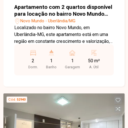
Apartamento com 2 quartos disponível
para locação no bairro Novo Mundo
em Uberlândia-MG
Novo Mundo - Uberlândia/MG
Localizado no bairro Novo Mundo, em
Uberlândia-MG, este apartamento está em uma
região em constante crescimento e valorização,
com fácil acesso às principais vias da cidade e
próximo a supermercados, escolas, farmácias,
2
1
1
50 m²
academias, restaurantes e diversos comércios e
Dorm.
Banho
Garagem
A. Útil
serviços, proporcionando praticidade, conforto e
qualidade de vida. O imóvel dispõe de sala, 02
quartos, sendo 01 com armário embutido,
banheiro social, cozinha com armário, área de
serviço e 01 vaga de estacionamento. O
Cód.
52940
condomínio oferece portaria 24 horas, interfone,
salão de festas, espaço gourmet, playground e
área de lazer, garantindo mais segurança,
comodidade e bem-estar para os moradores.