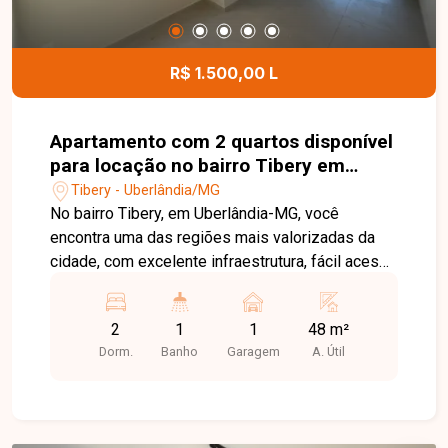
brinquedoteca, academia equipada, salão de
festas e um prático mini mercado. Localizado no
coração de Uberlândia, o empreendimento
R$ 1.500,00 L
proporciona a comodidade de estar próximo a
tudo o que você precisa, em uma região central
vibrante e de fácil acesso.
Apartamento com 2 quartos disponível
para locação no bairro Tibery em
Uberlândia-MG
Tibery - Uberlândia/MG
No bairro Tibery, em Uberlândia-MG, você
encontra uma das regiões mais valorizadas da
cidade, com excelente infraestrutura, fácil acesso
às principais avenidas e proximidade com
supermercados, escolas, universidades,
2
1
1
48 m²
hospitais, restaurantes e diversos serviços,
Dorm.
Banho
Garagem
A. Útil
proporcionando praticidade e qualidade de vida.
Apartamento novo, disponível para primeira
locação, composto por sala ampla, 2 quartos,
banheiro social, cozinha, área de serviço e 1 vaga