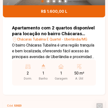
espaço gourmet, playground, quadra e espaço
infantil, oferecendo mais conforto e comodidade
R$ 1.600,00 L
para toda a família. Uma excelente oportunidade
para quem busca um apartamento bem
localizado, em condomínio com estrutura
Apartamento com 2 quartos disponível
completa e ótimo custo-benefício. Entre em
para locação no bairro Chácaras
contato e agende sua visita!
Tubalina em Uberlândia-MG
Chácaras Tubalina E Quartel - Uberlândia/MG
O bairro Chácaras Tubalina é uma região tranquila
e bem localizada, oferecendo fácil acesso às
principais avenidas de Uberlândia e proximidade
com supermercados, escolas, farmácias,
comércios e diversos serviços. Uma excelente
2
1
1
50 m²
opção para quem busca praticidade, conforto e
Dorm.
Banho
Garagem
A. Útil
qualidade de vida. Sala ampla, 2 quartos, sendo 1
com armário, banheiro social com box, cozinha
com armário e cooktop, área de serviço com
tanque e armário e 1 vaga de garagem coberta. O
apartamento possui ambientes bem distribuídos
Cód.
53023