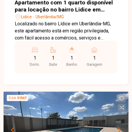
Apartamento com 1 quarto disponível
para locação no bairro Lidice em
Uberlândia-MG
Lidice - Uberlândia/MG
Localizado no bairro Lídice em Uberlândia-MG,
este apartamento está em região privilegiada,
com fácil acesso a comércios, serviços e
principais vias da cidade, proporcionando
praticidade no dia a dia. O imóvel conta com sala
1
1
1
1
ampla, 1 quarto com armário, banheiro social e
Dorm.
Suite
Banho
Garagem
cozinha com armários, oferecendo conforto e
funcionalidade. Dispõe ainda de 1 vaga de
garagem, garantindo mais comodidade e
segurança. Entre em contato com a equipe da
Delta Imóveis e agende sua visita para conhecer
Cód.
51567
essa oportunidade.