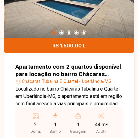
R$ 1.500,00 L
Apartamento com 2 quartos disponível
para locação no bairro Chácaras
Tubalina E Quartel em Uberlândia-MG
Chácaras Tubalina E Quartel - Uberlândia/MG
Localizado no bairro Chácaras Tubalina e Quartel
em Uberlândia-MG, o apartamento está em região
com fácil acesso a vias principais e proximidade
com comércios e serviços, proporcionando
praticidade no dia a dia. O imóvel é composto por
2
1
1
44 m²
sala em 2 ambientes conjugada com cozinha,
Dorm.
Banho
Garagem
A. Útil
área de serviço com tanque, banheiro social com