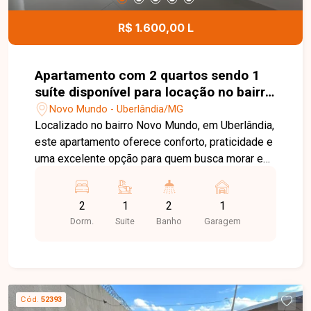
valorizadas de Uberlândia.
R$ 1.600,00 L
Apartamento com 2 quartos sendo 1
suíte disponível para locação no bairro
Novo Mundo em Uberlândia-MG
Novo Mundo - Uberlândia/MG
Localizado no bairro Novo Mundo, em Uberlândia,
este apartamento oferece conforto, praticidade e
uma excelente opção para quem busca morar em
uma região em constante crescimento e
valorização. O bairro conta com fácil acesso a
2
1
2
1
diversos pontos da cidade, além de oferecer
Dorm.
Suite
Banho
Garagem
comodidade para o dia a dia dos moradores. O
imóvel possui ambientes bem distribuídos,
contando com sala aconchegante, cozinha
funcional, área de serviço e varanda,
proporcionando mais conforto e praticidade. São
Cód.
52393
2 quartos, sendo 1 suíte, além de banheiro social,