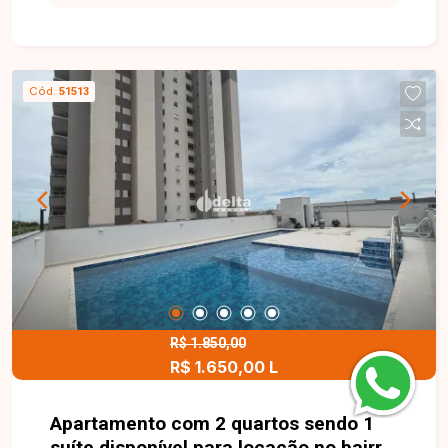
box e 2 quartos. O condomínio oferece portaria
24 horas, piscina, pet place, mercadinho 24 horas,
playground, brinquedoteca, salão de festas e
área gourmet com churrasqueira, além de água e
Cód.
51513
gás canalizado já inclusos no condomínio.
Observação: valor do condomínio incluso no
aluguel. Entre em contato com a equipe da Delta
Imóveis e agende sua visita para conhecer essa
oportunidade.
R$ 1.850,00
R$ 1.650,00 L
Apartamento com 2 quartos sendo 1
suíte disponível para locação no bairro