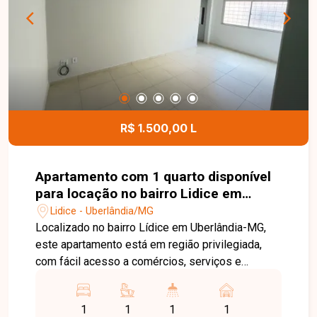
R$ 1.500,00 L
Apartamento com 1 quarto disponível
para locação no bairro Lidice em
Uberlândia-MG
Lidice - Uberlândia/MG
Localizado no bairro Lídice em Uberlândia-MG,
este apartamento está em região privilegiada,
com fácil acesso a comércios, serviços e
principais vias da cidade, proporcionando
praticidade no dia a dia. O imóvel conta com sala
1
1
1
1
ampla, 1 quarto com armário, banheiro social e