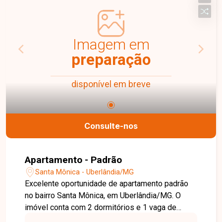
e funcionais, proporcionando conforto e
praticidade para o dia a dia. A água e a taxa de
condomínio já estão inclusas no valor do aluguel,
garantindo mais economia e comodidade para o
Imagem em
locatário. Entre em contato com a Delta Imóveis e
preparação
agende sua visita. Nossa equipe está pronta para
apresentar todos os detalhes deste imóvel e
disponível em breve
ajudar você a encontrar o imóvel ideal para morar
com conforto e tranquilidade
Consulte-nos
Apartamento - Padrão
Santa Mônica - Uberlândia/MG
Excelente oportunidade de apartamento padrão
no bairro Santa Mônica, em Uberlândia/MG. O
imóvel conta com 2 dormitórios e 1 vaga de
garagem, oferecendo conforto e praticidade para