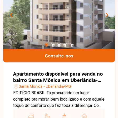
comércio, serviços, transporte e educação.
Nossa equipe está pronta para tirar suas dúvidas
e te acompanhar em cada etapa do processo.
Fale conosco pelo telefone ou WhatsApp: (34)
3230-9914, ou, se preferir, venha até uma de
nossas unidades e converse pessoalmente com
um dos nossos consultores. Estamos aqui para
te ajudar a encontrar o imóvel ideal!
Consulte-nos
Apartamento disponível para venda no
bairro Santa Mônica em Uberlândia-
MG
Santa Mônica - Uberlândia/MG
EDIFÍCIO BRASIL Tá procurando um lugar
completo pra morar, bem localizado e com aquele
toque de conforto que faz toda a diferença. Com
apartamentos de 2 quartos, sendo 1 suíte, possui