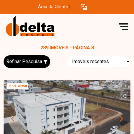
Área do Cliente
|
289 IMÓVEIS - PÁGINA 8
Refinar Pesquisa
Cód.
43258