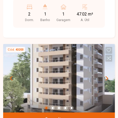
2
1
1
47.02 m²
Dorm.
Banho
Garagem
A. Útil
Cód.
43203