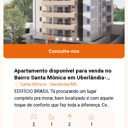
e te acompanhar em cada etapa do processo.
Fale conosco pelo telefone ou WhatsApp: (34)
3230-9914, ou, se preferir, venha até uma de
nossas unidades e converse pessoalmente com
um dos nossos consultores. Estamos aqui para
te ajudar a encontrar o imóvel ideal!
Consulte-nos
Apartamento disponível para venda no
Bairro Santa Mônica em Uberlândia-
MG
Santa Mônica - Uberlândia/MG
EDIFÍCIO BRASIL Tá procurando um lugar
completo pra morar, bem localizado e com aquele
toque de conforto que faz toda a diferença. Com
apartamentos de 2 quartos, sendo 1 suíte, possui
uma planta inteligente e bem distribuída, com
2
1
2
1
metragens que vão de 58,55m² a 145m²,