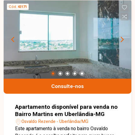
funcional. ** Taxa de condomínio, água valores já
Cód.
43171
incluso no aluguel ** Uma excelente opção para
quem procura um imóvel diferenciado, pronto
para morar, em uma região estratégica. Entre em
contato e agende sua visita.
Consulte-nos
Apartamento disponível para venda no
Bairro Martins em Uberlândia-MG
Osvaldo Rezende - Uberlândia/MG
Este apartamento à venda no bairro Osvaldo