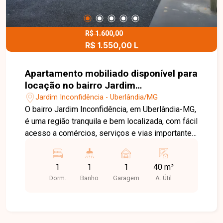
R$ 1.600,00
R$ 1.550,00 L
Apartamento mobiliado disponível para
locação no bairro Jardim
Inconfidência em Uberlândia-MG
Jardim Inconfidência - Uberlândia/MG
O bairro Jardim Inconfidência, em Uberlândia-MG,
é uma região tranquila e bem localizada, com fácil
acesso a comércios, serviços e vias importantes
da cidade, ideal para quem busca praticidade e
conforto no dia a dia. Apartamento tipo loft
1
1
1
40 m²
totalmente mobiliado, com móveis e
Dorm.
Banho
Garagem
A. Útil
eletrodomésticos conforme fotos, distribuído em
dois pavimentos, sendo no térreo sala, cozinha e
lavanderia, e no pavimento superior mezanino e 1
quarto, oferecendo um layout moderno e