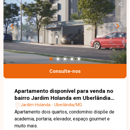
telefone ou WhatsApp no número 32309900 ou
venha conhecer nosso espaço e conversar
pessoalmente com um consultor que irá te
auxiliar na busca pelo imóvel que você busca.
Temos 3 unidades para te receber, no Centro,
Zona Sul ou Zona Leste: Av. João Naves de Ávila,
257 - Centro Rua Rafael Marino Neto, 135 -
Jardim Karaíba Av. Dr. Laerte Vieira Gonçalves,
607 - Santa Mônica
Consulte-nos
Apartamento disponível para venda no
bairro Jardim Holanda em Uberlândia-
MG
Jardim Holanda - Uberlândia/MG
Apartamento dois quartos, condomínio dispõe de
academia, portaria, elevador, espaço gourmet e
muito mais.