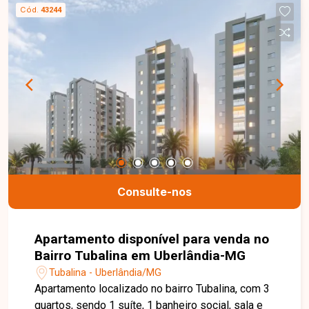
esclarecer suas dúvidas e auxiliar em todo o
Cód.
43244
processo. Entre em contato conosco pelo
telefone ou WhatsApp no número 32309900 ou
venha conhecer nosso espaço e conversar
pessoalmente com um consultor que irá te
auxiliar na busca pelo imóvel que você busca.
Temos 3 unidades para te receber, no Centro,
Zona Sul ou Zona Leste: Av. João Naves de Ávila,
257 - Centro Rua Rafael Marino Neto, 135 -
Jardim Karaíba Av. Dr. Laerte Vieira Gonçalves,
607 - Santa Mônica
Consulte-nos
Apartamento disponível para venda no
Bairro Tubalina em Uberlândia-MG
Tubalina - Uberlândia/MG
Apartamento localizado no bairro Tubalina, com 3
quartos, sendo 1 suíte, 1 banheiro social, sala e