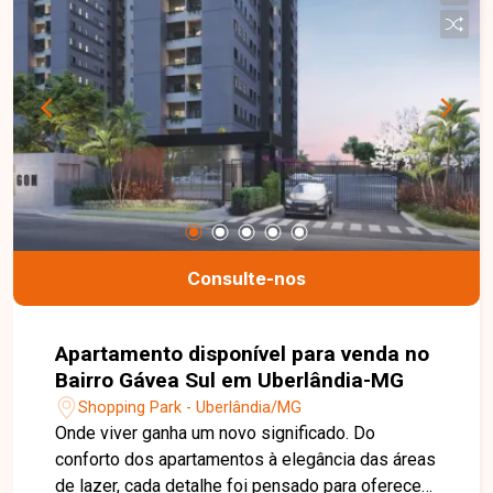
o Matiz Residence. Nossa equipe está pronta
para tirar suas dúvidas e te acompanhar em cada
etapa do processo. Fale conosco pelo telefone
ou WhatsApp: (34) 3230-9914, ou, se preferir,
venha até uma de nossas unidades e converse
pessoalmente com um dos nossos consultores.
Estamos aqui para te ajudar a encontrar o imóvel
ideal!
Consulte-nos
Apartamento disponível para venda no
Bairro Gávea Sul em Uberlândia-MG
Shopping Park - Uberlândia/MG
Onde viver ganha um novo significado. Do
conforto dos apartamentos à elegância das áreas
de lazer, cada detalhe foi pensado para oferecer