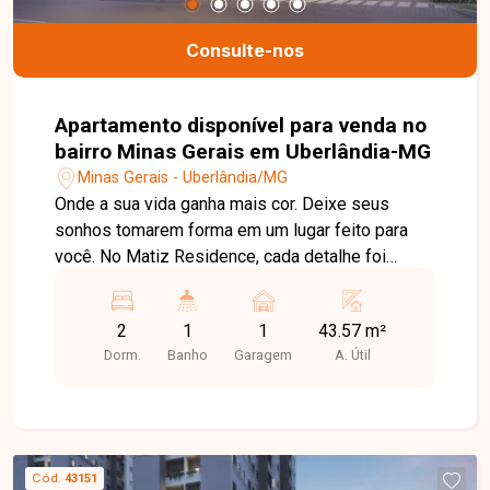
Consulte-nos
Apartamento disponível para venda no
bairro Minas Gerais em Uberlândia-MG
Minas Gerais - Uberlândia/MG
Onde a sua vida ganha mais cor. Deixe seus
sonhos tomarem forma em um lugar feito para
você. No Matiz Residence, cada detalhe foi
pensado para oferecer novas possibilidades de
viver bem e do seu jeito. Mais do que um
2
1
1
43.57 m²
apartamento, um verdadeiro condomínio clube
Dorm.
Banho
Garagem
A. Útil
com mais de 13 opções de lazer para toda a
família e unidades com Garden Privativo, o
espaço ideal para curtir os melhores momentos
com quem você ama. Venha conquistar um lar
completo, acolhedor e cheio de vida. Venha para
Cód.
43151