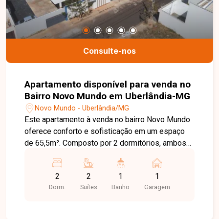
Consulte-nos
Apartamento disponível para venda no
Bairro Novo Mundo em Uberlândia-MG
Novo Mundo - Uberlândia/MG
Este apartamento à venda no bairro Novo Mundo
oferece conforto e sofisticação em um espaço
de 65,5m². Composto por 2 dormitórios, ambos
suítes, e um lavabo adicional, o imóvel é ideal
para quem valoriza praticidade e privacidade. O
2
2
1
1
acabamento é de alto padrão, contando com piso
Dorm.
Suítes
Banho
Garagem
em porcelanato 84x84, pedras em granito e
fechadura digital para maior segurança e
modernidade. Além disso, o apartamento é