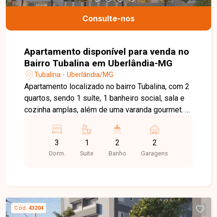
607 - Santa Mônica
Consulte-nos
Apartamento disponível para venda no
Bairro Tubalina em Uberlândia-MG
Tubalina - Uberlândia/MG
Apartamento localizado no bairro Tubalina, com 2
quartos, sendo 1 suíte, 1 banheiro social, sala e
cozinha amplas, além de uma varanda gourmet. O
condomínio oferece uma ampla infraestrutura de
lazer, incluindo piscina, sala de estudos, espaço
3
1
2
2
para churrasco, sala de jogos, academia,
Dorm.
Suite
Banho
Garagens
brinquedoteca, salão de festas e diversas outras
comodidades. Agende agora mesmo uma visita e
venha conhecer pessoalmente todos os detalhes
deste incrível imóvel. Estamos à disposição para
esclarecer suas dúvidas e auxiliar em todo o
Cód.
43204
processo. Entre em contato conosco pelo