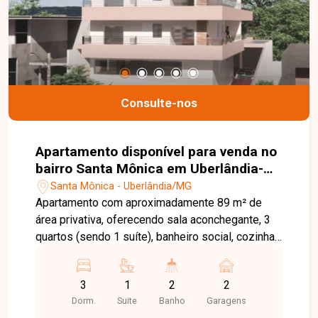
Consulte-nos
Apartamento disponível para venda no
bairro Santa Mônica em Uberlândia-
MG
Santa Mônica - Uberlândia/MG
Apartamento com aproximadamente 89 m² de
área privativa, oferecendo sala aconchegante, 3
quartos (sendo 1 suíte), banheiro social, cozinha
prática e varanda gourmet. Conta com 2 vagas de
garagem para maior comodidade. O condomínio
3
1
2
2
dispõe de elevador e valor mensal de R$ 280,00.
Dorm.
Suite
Banho
Garagens
Valores a partir de R$ 537.818,00. Entre em