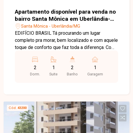
Apartamento disponível para venda no
bairro Santa Mônica em Uberlândia-
MG
Santa Mônica - Uberlândia/MG
EDIFÍCIO BRASIL Tá procurando um lugar
completo pra morar, bem localizado e com aquele
toque de conforto que faz toda a diferença. Com
apartamentos de 2 quartos, sendo 1 suíte, possui
uma planta inteligente e bem distribuída, com
2
1
2
1
metragens que vão de 58,55m² a 145m²,
Dorm.
Suite
Banho
Garagem
garantindo espaço e conforto em cada detalhe.
Uma aconchegante sala de estar, a funcional
cozinha com área de serviço integrada e a
charmosa sacada gourmet criam um espaço
perfeito para receber amigos ou relaxar com a
Cód.
43200
família. Tudo isso numa localização estratégica,
com fácil acesso a tudo que você precisa:
comércio, serviços, transporte e educação.
Nossa equipe está pronta para tirar suas dúvidas