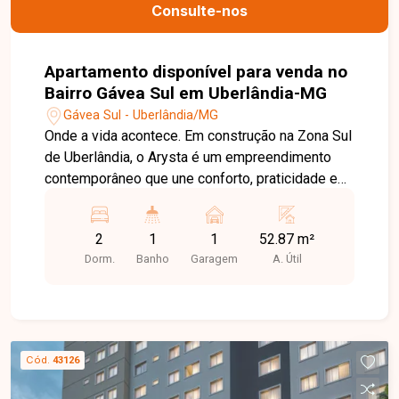
Consulte-nos
Apartamento disponível para venda no
Bairro Gávea Sul em Uberlândia-MG
Gávea Sul - Uberlândia/MG
Onde a vida acontece. Em construção na Zona Sul
de Uberlândia, o Arysta é um empreendimento
contemporâneo que une conforto, praticidade e
bem-estar. Com duas torres modernas, oferece
plantas versáteis e funcionais, pensadas para
2
1
1
52.87 m²
diferentes estilos de vida. O condomínio conta
Dorm.
Banho
Garagem
A. Útil
com ampla infraestrutura de lazer e serviços,
incluindo piscinas adulto e infantil com solarium,
salão de festas, espaço fitness, sauna,
churrasqueira gourmet, quadra de areia, áreas
para pets, Car Wash e espaço infantil. Tudo isso
Cód.
43126
para proporcionar mais comodidade, convivência
e qualidade de vida aos moradores. Nossa