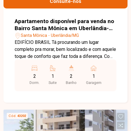
Consulte-nos
Apartamento disponível para venda no
Bairro Santa Mônica em Uberlândia-
MG
Santa Mônica - Uberlândia/MG
EDIFÍCIO BRASIL Tá procurando um lugar
completo pra morar, bem localizado e com aquele
toque de conforto que faz toda a diferença. Com
apartamentos de 2 quartos, sendo 1 suíte, possui
uma planta inteligente e bem distribuída, com
2
1
2
1
metragens que vão de 58,55m² a 145m²,
Dorm.
Suite
Banho
Garagem
garantindo espaço e conforto em cada detalhe.
Uma aconchegante sala de estar, a funcional
cozinha com área de serviço integrada e a
charmosa sacada gourmet criam um espaço
perfeito para receber amigos ou relaxar com a
Cód.
43202
família. Tudo isso numa localização estratégica,
com fácil acesso a tudo que você precisa: