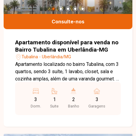
Jardim Karaíba Av. Dr. Laerte Vieira Gonçalves,
607 - Santa Mônica
Consulte-nos
Apartamento disponível para venda no
Bairro Tubalina em Uberlândia-MG
Tubalina - Uberlândia/MG
Apartamento localizado no bairro Tubalina, com 3
quartos, sendo 3 suíte, 1 lavabo, closet, sala e
cozinha amplas, além de uma varanda gourmet. O
condomínio oferece uma ampla infraestrutura de
lazer, incluindo piscina, sala de estudos, espaço
3
1
2
3
para churrasco, sala de jogos, academia,
Dorm.
Suite
Banho
Garagens
brinquedoteca, salão de festas e diversas outras
comodidades. Agende agora mesmo uma visita e
venha conhecer pessoalmente todos os detalhes
deste incrível imóvel. Estamos à disposição para