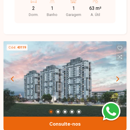
2
1
1
63 m²
Dorm.
Banho
Garagem
A. Útil
Cód.
43119
Consulte-nos