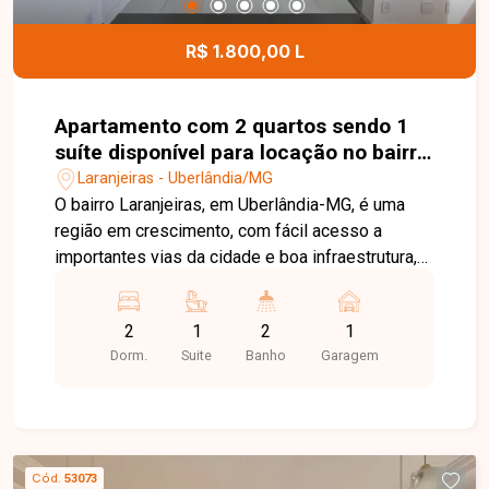
R$ 1.800,00 L
Apartamento com 2 quartos sendo 1
suíte disponível para locação no bairro
Laranjeiras em Uberlândia-MG
Laranjeiras - Uberlândia/MG
O bairro Laranjeiras, em Uberlândia-MG, é uma
região em crescimento, com fácil acesso a
importantes vias da cidade e boa infraestrutura,
além de proximidade com comércios e serviços.
Apartamento novo, primeira locação, composto
2
1
2
1
por sala em 2 ambientes, cozinha com armários
Dorm.
Suite
Banho
Garagem
planejados e cooktop, sacada integrada sendo
área de serviço, 2 quartos sendo 1 suíte com
armário, 1 banheiro social ambos banheiros com
armários e box. O imóvel conta ainda com 1 vaga
de garagem. O condomínio dispõe de portaria 24
Cód.
53073