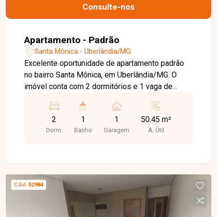
Consulte-nos
Apartamento - Padrão
Santa Mônica - Uberlândia/MG
Excelente oportunidade de apartamento padrão
no bairro Santa Mônica, em Uberlândia/MG. O
imóvel conta com 2 dormitórios e 1 vaga de
garagem, oferecendo conforto e praticidade para
sua família. Com uma área útil de 50,45 m², o
2
1
1
50.45 m²
apartamento é ideal para quem busca um lar
Dorm.
Banho
Garagem
A. Útil
aconchegante e bem localizado. Não perca a
chance de conhecer esse empreendimento!
Cód.
52984