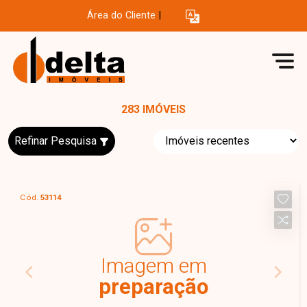
Área do Cliente
|
283 IMÓVEIS
Refinar Pesquisa
Cód.
53114
Imagem em
preparação