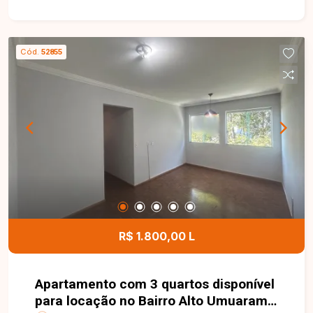
por sala ampla, 2 quartos, sendo 1 suíte, banheiro
social, cozinha, área de serviço e 1 vaga de
garagem. O imóvel oferece ambientes modernos,
Cód.
52855
bem distribuídos e excelente iluminação natural,
sendo ideal para quem busca conforto e
praticidade em um imóvel de primeira locação.
Uma excelente oportunidade para morar em um
apartamento novo, em uma região em plena
valorização de Uberlândia. Entre em contato e
agende sua visita!
R$ 1.800,00 L
Apartamento com 3 quartos disponível
para locação no Bairro Alto Umuarama