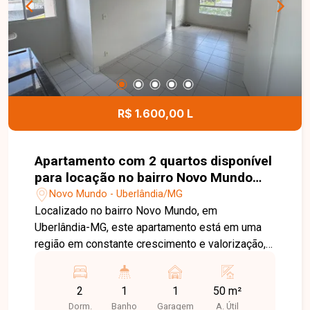
oferecendo mais praticidade ao locatário. Entre
em contato com a Delta Imóveis e agende sua
visita. Nossa equipe está pronta para apresentar
todos os detalhes deste imóvel e ajudar você a
encontrar o imóvel ideal para morar com conforto
e praticidade.
R$ 1.600,00 L
Apartamento com 2 quartos disponível
para locação no bairro Novo Mundo
em Uberlândia-MG
Novo Mundo - Uberlândia/MG
Localizado no bairro Novo Mundo, em
Uberlândia-MG, este apartamento está em uma
região em constante crescimento e valorização,
com fácil acesso às principais vias da cidade e
próximo a supermercados, escolas, farmácias,
2
1
1
50 m²
academias, restaurantes e diversos comércios e
Dorm.
Banho
Garagem
A. Útil