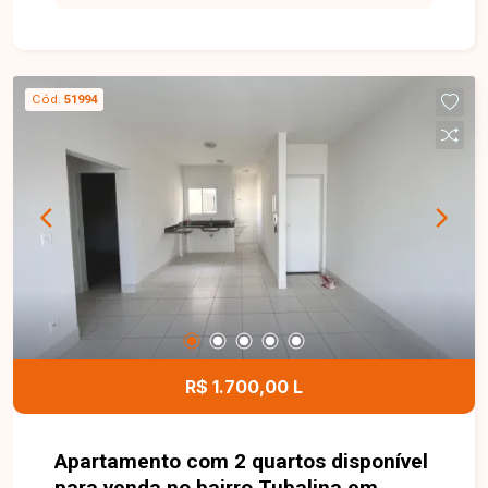
para locação com 56 m² de área privativa,
oferecendo ambientes funcionais e bem
distribuídos. O imóvel dispõe de sala ampla com
sacada, dois quartos, sendo uma suíte, banheiro
Cód.
51994
social, cozinha, área de serviço e uma vaga de
garagem. O condomínio conta com piscina e
salão de festas, proporcionando opções de lazer
e convivência para os moradores. Como
diferencial, a água e o gás já estão inclusos na
taxa condominial, e o valor do condomínio está
incluso no valor da locação, garantindo mais
comodidade e economia. Entre em contato para
mais informações e conheça esta excelente
oportunidade de morar com conforto e
praticidade no bairro Novo Mundo.
R$ 1.700,00 L
Apartamento com 2 quartos disponível
para venda no bairro Tubalina em