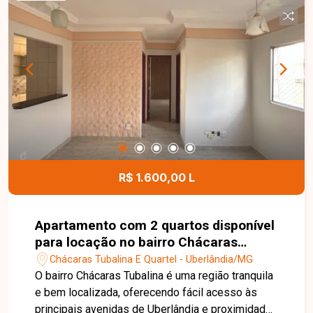
horas, quadra de beach tennis, piscina adulto e
infantil, academia, playground, elevadores e
espaço gourmet com churrasqueira. Possui gás
canalizado e água com medidores individuais
cobrados à parte. Entre em contato para mais
informações e agende uma visita para conhecer
este imóvel.
R$ 1.600,00 L
Apartamento com 2 quartos disponível
para locação no bairro Chácaras
Tubalina em Uberlândia-MG
Chácaras Tubalina E Quartel - Uberlândia/MG
O bairro Chácaras Tubalina é uma região tranquila
e bem localizada, oferecendo fácil acesso às
principais avenidas de Uberlândia e proximidade