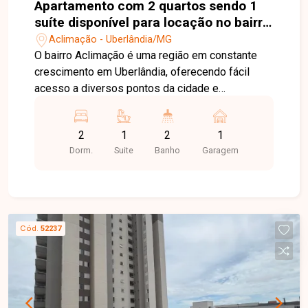
Apartamento com 2 quartos sendo 1
suíte disponível para locação no bairro
Aclimação em Uberlândia-MG
Aclimação - Uberlândia/MG
O bairro Aclimação é uma região em constante
crescimento em Uberlândia, oferecendo fácil
acesso a diversos pontos da cidade e
proximidade com comércios, serviços e
conveniências que proporcionam mais
2
1
2
1
praticidade ao dia a dia. Apartamento com
Dorm.
Suite
Banho
Garagem
ambientes bem distribuídos, composto por sala,
ampla sacada, dois quartos, sendo uma suíte,
banheiro social e banheiro da suíte equipados
com armário e box, cozinha com armário, área de
serviço e uma vaga de garagem. O imóvel
Cód.
52237
oferece conforto e funcionalidade para quem
busca praticidade no dia a dia. O condomínio
conta com portaria diurna, elevador, academia e
espaço gourmet com churrasqueira,
proporcionando mais segurança, comodidade e