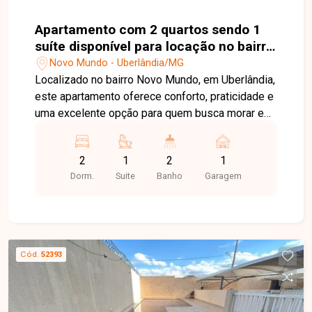
Apartamento com 2 quartos sendo 1
suíte disponível para locação no bairro
Novo Mundo em Uberlândia-MG
Novo Mundo - Uberlândia/MG
Localizado no bairro Novo Mundo, em Uberlândia,
este apartamento oferece conforto, praticidade e
uma excelente opção para quem busca morar em
uma região em constante crescimento e
valorização. O bairro conta com fácil acesso a
2
1
2
1
diversos pontos da cidade, além de oferecer
Dorm.
Suite
Banho
Garagem
comodidade para o dia a dia dos moradores. O
imóvel possui ambientes bem distribuídos,
contando com sala aconchegante, cozinha
funcional, área de serviço e varanda,
proporcionando mais conforto e praticidade. São
Cód.
52393
2 quartos, sendo 1 suíte, além de banheiro social,
atendendo perfeitamente às necessidades de
casais, pequenas famílias ou profissionais que