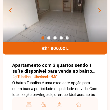
R$ 1.800,00 L
Apartamento com 3 quartos sendo 1
suíte disponível para venda no bairro
Tubalina em Uberlândia-MG
Tubalina - Uberlândia/MG
O bairro Tubalina é uma excelente opção para
quem busca praticidade e qualidade de vida. Com
localização privilegiada, oferece fácil acesso às
principais vias de Uberlândia e conta com ampla
infraestrutura de comércios, supermercados,