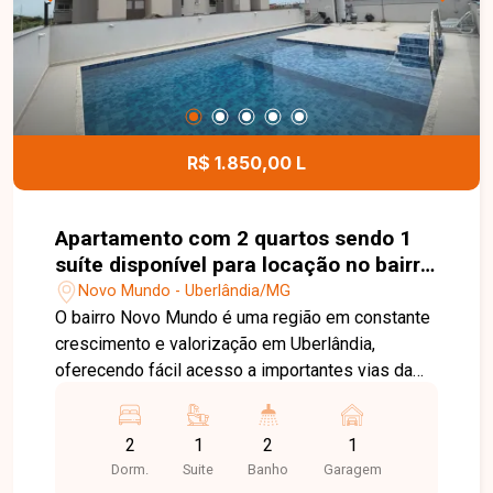
lazer aos moradores. Entre em contato para mais
informações e conheça esta excelente
oportunidade no bairro Aclimação.
R$ 1.850,00 L
Apartamento com 2 quartos sendo 1
suíte disponível para locação no bairro
Novo Mundo em Uberlândia-MG
Novo Mundo - Uberlândia/MG
O bairro Novo Mundo é uma região em constante
crescimento e valorização em Uberlândia,
oferecendo fácil acesso a importantes vias da
cidade e proximidade com comércios,
supermercados, escolas e diversos serviços. A
2
1
2
1
localização proporciona praticidade e qualidade
Dorm.
Suite
Banho
Garagem
de vida para o dia a dia. Apartamento disponível