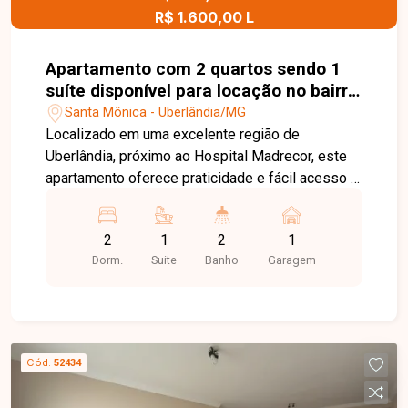
R$ 1.600,00 L
morar em um condomínio completo, com ampla
área de lazer e um apartamento pronto para
receber você e sua família. Entre em contato e
Apartamento com 2 quartos sendo 1
agende sua visita!
suíte disponível para locação no bairro
Santa Monica próximo ao Hospital
Santa Mônica - Uberlândia/MG
Madrecor em Uberlândia-MG
Localizado em uma excelente região de
Uberlândia, próximo ao Hospital Madrecor, este
apartamento oferece praticidade e fácil acesso a
diversos comércios, serviços e importantes vias
da cidade. A localização privilegiada proporciona
2
1
2
1
mais comodidade para o dia a dia, sendo uma
Dorm.
Suite
Banho
Garagem
ótima opção para morar ou investir. O imóvel
conta com sala ampla e aconchegante, equipada
com painel para TV e sacada, proporcionando um
ambiente agradável e bem iluminado. A cozinha
possui armários planejados, oferecendo mais
Cód.
52434
funcionalidade e organização. São 2 quartos,
sendo 1 suíte com armário, além de banheiro