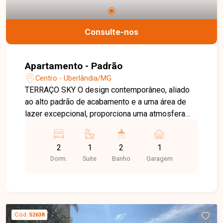
Entre em contato e agende sua visita!
Consulte-nos
Apartamento - Padrão
Centro - Uberlândia/MG
TERRAÇO SKY O design contemporâneo, aliado
ao alto padrão de acabamento e a uma área de
lazer excepcional, proporciona uma atmosfera
surpreendente para quem deseja viver
intensamente o estilo de vida urbano. A Adega
2
1
2
1
Sky, equipada com churrasqueira, proporciona
Dorm.
Suite
Banho
Garagem
uma experiência exclusiva a 69 metros de altura,
ideal para celebrar momentos inesquecíveis. Os
apartamentos, disponíveis nas configurações de
um ou dois quartos com suíte e varanda, estão
distribuídos em uma torre única com apenas oito
Cód.
52638
unidades por pavimento, garantindo conforto e