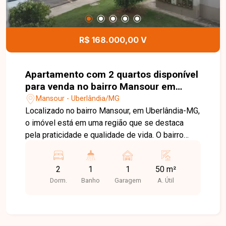
R$ 168.000,00 V
Apartamento com 2 quartos disponível
para venda no bairro Mansour em
Uberlândia - MG.
Mansour - Uberlândia/MG
Localizado no bairro Mansour, em Uberlândia-MG,
o imóvel está em uma região que se destaca
pela praticidade e qualidade de vida. O bairro
oferece fácil acesso a comércios, escolas,
supermercados e vias principais da cidade, além
2
1
1
50 m²
de contar com infraestrutura completa, ruas bem
Dorm.
Banho
Garagem
A. Útil
planejadas e um ambiente tranquilo, ideal para
quem busca conforto no dia a dia sem abrir mão
da mobilidade urbana. Apartamento possui 50 m²,
com sala com porta de correr para a sacada, 2