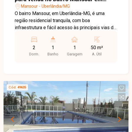
Uberlândia-MG
Mansour - Uberlândia/MG
O bairro Mansour, em Uberlândia-MG, é uma
região residencial tranquila, com boa
infraestrutura e fácil acesso às principais vias da
cidade, oferecendo praticidade e qualidade de
vida para toda a família. Apartamento disponível
2
1
1
50 m²
para venda, sendo sala, 2 quartos, banheiro
Dorm.
Banho
Garagem
A. Útil
social, cozinha, área de serviço e 1 vaga de
garagem. O condomínio conta com portaria 24
horas, quadra esportiva e playground,
proporcionando mais segurança e lazer aos
moradores. Uma ótima oportunidade para morar
Cód.
49635
ou investir. Entre em contato para mais
informações e agende sua visita.