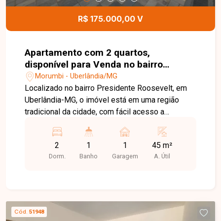
Jardim Patrícia.
R$ 175.000,00 V
Apartamento com 2 quartos,
disponível para Venda no bairro
Morumbi em Uberlândia-MG
Morumbi - Uberlândia/MG
Localizado no bairro Presidente Roosevelt, em
Uberlândia-MG, o imóvel está em uma região
tradicional da cidade, com fácil acesso a
comércios, escolas, supermercados e serviços
essenciais, proporcionando praticidade e
2
1
1
45 m²
comodidade para o dia a dia. Sala ampla, 2
Dorm.
Banho
Garagem
A. Útil
quartos, banheiro social, cozinha integrada à área
de serviço com lavanderia e ambientes bem
distribuídos para maior conforto. O condomínio
oferece área de lazer com piscina, salão de
festas, espaço gourmet e playground,
Cód.
51948
proporcionando momentos de lazer e