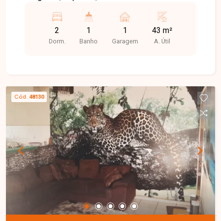
pia e porcelanato, cozinha com pia em granito.
Unidade no segundo piso tem garagem
2
1
1
43 m²
descoberta,
Dorm.
Banho
Garagem
A. Útil
Cód.
48130