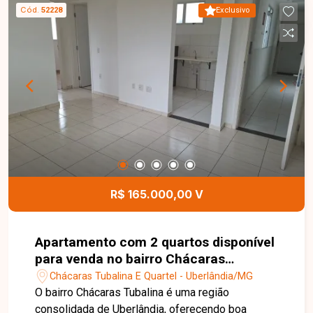
condomínio conta com portaria, serviço de
Cód.
52228
Exclusivo
limpeza e salão de festas, proporcionando mais
segurança e comodidade aos moradores. Uma
excelente oportunidade para morar ou investir em
Uberlândia. Entre em contato e agende sua visita
para conhecer este imóvel.
R$ 165.000,00 V
Apartamento com 2 quartos disponível
para venda no bairro Chácaras
Tubalina em Uberlândia-MG
Chácaras Tubalina E Quartel - Uberlândia/MG
O bairro Chácaras Tubalina é uma região
consolidada de Uberlândia, oferecendo boa