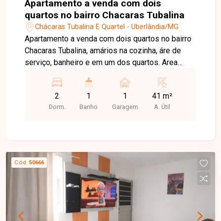
Apartamento a venda com dois
quartos no bairro Chacaras Tubalina
Chácaras Tubalina E Quartel - Uberlândia/MG
Apartamento a venda com dois quartos no bairro
Chacaras Tubalina, amários na cozinha, áre de
serviço, banheiro e em um dos quartos. Area
privativa: 41 m. Portaira 24 horas. Condominio
com playground, quadra de esportes e salação
2
1
1
41 m²
de festas.
Dorm.
Banho
Garagem
A. Útil
Cód.
50666