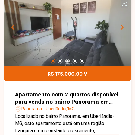
convivência para toda a família. Uma excelente
oportunidade para quem busca conforto,
segurança e lazer em uma ótima localização.
Agende sua visita e venha conhecer seu novo lar!
R$ 175.000,00 V
Apartamento com 2 quartos disponível
para venda no bairro Panorama em
Uberlândia - MG
Panorama - Uberlândia/MG
Localizado no bairro Panorama, em Uberlândia-
MG, este apartamento está em uma região
tranquila e em constante crescimento,