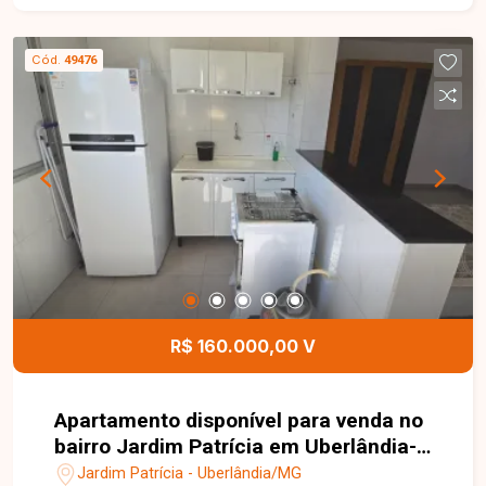
americana, banheiro social e 1 vaga de garagem
descoberta. O imóvel está localizado em um dos
Cód.
49476
melhores blocos do condomínio, próximo à
portaria, garantindo mais comodidade e
segurança no dia a dia. O condomínio conta com
portaria 24 horas e área de lazer completa,
incluindo duas piscinas (adulto e infantil), quadra
poliesportiva, sala de jogos, dois salões de
festas, espaço kids com brinquedoteca,
academia funcional, playground e churrasqueira.
Condomínio com água e gás inclusos. Entre em
contato e agende sua visita para conhecer essa
excelente oportunidade no Shopping Park.
R$ 160.000,00 V
Apartamento disponível para venda no
bairro Jardim Patrícia em Uberlândia-
MG
Jardim Patrícia - Uberlândia/MG