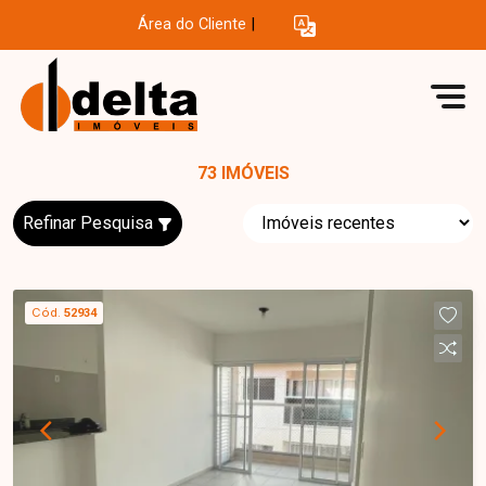
Área do Cliente
|
73 IMÓVEIS
Refinar Pesquisa
Cód.
52934