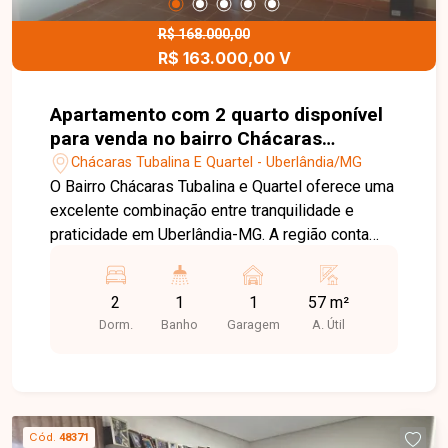
R$ 168.000,00
R$ 163.000,00 V
Apartamento com 2 quarto disponível
para venda no bairro Chácaras
Tubalina E Quartel em Uberlândia-MG
Chácaras Tubalina E Quartel - Uberlândia/MG
O Bairro Chácaras Tubalina e Quartel oferece uma
excelente combinação entre tranquilidade e
praticidade em Uberlândia-MG. A região conta
com fácil acesso a diversos pontos da cidade,
além de infraestrutura com comércios, escolas,
2
1
1
57 m²
serviços essenciais e opções de lazer,
Dorm.
Banho
Garagem
A. Útil
proporcionando mais conforto e qualidade de
vida aos moradores. Apartamento com
aproximadamente 57 m² de área privativa,
composto por sala ampla com molduras em
gesso, 2 quartos sendo 1 com armário, banheiro
Cód.
48371