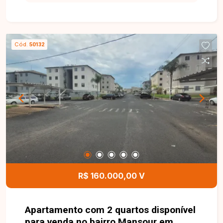
proporciona praticidade e comodidade para o dia
a dia. Apartamento com 44 m² de área privativa,
localizado no 3º andar e com incidência de sol da
tarde. O imóvel dispõe de sala aconchegante,
Cód.
50132
dois quartos, banheiro social, cozinha funcional e
uma vaga de garagem descoberta. Os ambientes
são bem distribuídos, proporcionando conforto e
praticidade para os moradores. O condomínio
conta com salão de festas e taxa condominial
acessível, agregando mais comodidade ao
empreendimento. Entre em contato para mais
informações e conheça esta excelente
oportunidade de adquirir um imóvel quitado, com
documentação pronta para transferência, no
bairro Mansour.
R$ 160.000,00 V
Apartamento com 2 quartos disponível
para venda no bairro Mansour em