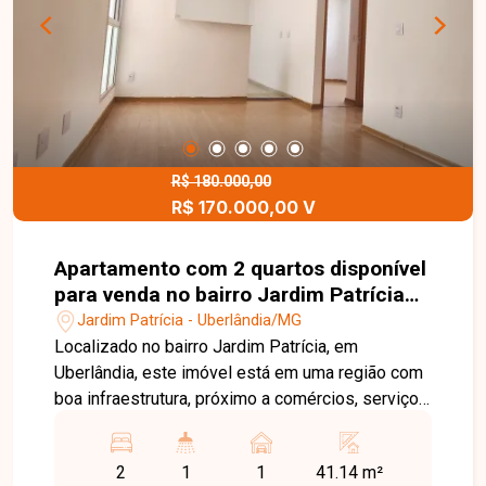
morar em uma localização privilegiada ou investir
com segurança. Entre em contato e agende sua
visita para conhecer este imóvel!
R$ 180.000,00
R$ 170.000,00 V
Apartamento com 2 quartos disponível
para venda no bairro Jardim Patrícia
em Uberlândia-MG
Jardim Patrícia - Uberlândia/MG
Localizado no bairro Jardim Patrícia, em
Uberlândia, este imóvel está em uma região com
boa infraestrutura, próximo a comércios, serviços
e com fácil acesso às principais vias da cidade,
proporcionando praticidade no dia a dia. O
2
1
1
41.14 m²
apartamento conta com sala, 2 quartos, banheiro