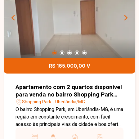
ambientes são funcionais e bem distribuídos,
proporcionando conforto e praticidade para o dia
a dia. O condomínio oferece portaria 24 horas,
monitoramento por câmeras, água e gás
encanado, além de uma completa estrutura de
lazer com academia, piscinas adulto e infantil,
playground, espaço fitness, salão de jogos,
quadra poliesportiva e espaço gourmet. Entre em
contato para mais informações e agende sua
R$ 165.000,00 V
visita para conhecer este excelente imóvel.
Apartamento com 2 quartos disponível
para venda no bairro Shopping Park
em Uberlândia-MG
Shopping Park - Uberlândia/MG
O bairro Shopping Park, em Uberlândia-MG, é uma
região em constante crescimento, com fácil
acesso às principais vias da cidade e boa oferta
de comércios e serviços, ideal para quem busca