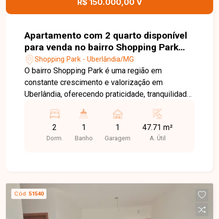
R$ 150.000,00 V
Apartamento com 2 quarto disponível
para venda no bairro Shopping Park
em Uberlândia-MG
Shopping Park - Uberlândia/MG
O bairro Shopping Park é uma região em
constante crescimento e valorização em
Uberlândia, oferecendo praticidade, tranquilidade
e fácil acesso a diversos pontos da cidade. Com
infraestrutura completa e proximidade a
2
1
1
47.71 m²
comércios, escolas e serviços, o bairro é uma
Dorm.
Banho
Garagem
A. Útil
excelente opção para morar ou investir.
Apartamento térreo com 47,71 m², pronto para
morar, localizado em condomínio fechado. O
imóvel conta com sala aconchegante equipada
com painel de TV, cozinha estilo americana, 2
Cód.
51540
quartos, sendo um deles com armário, banheiro
social com box e 1 vaga de garagem coberta. Os