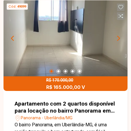
quartos, banheiro com box de vidro, cozinha com
Cód.
49099
planejados e cooktop, área de serviço integrada e
1 vaga de garagem descoberta. Uma excelente
oportunidade para morar bem ou investir em uma
das regiões mais funcionais da cidade. Entre em
contato e agende sua visita para conhecer de
perto esse imóvel que une conforto, praticidade
e ótima localização
R$ 170.000,00
R$ 165.000,00 V
Apartamento com 2 quartos disponível
para locação no bairro Panorama em
Uberlândia-MG
Panorama - Uberlândia/MG
O bairro Panorama, em Uberlândia-MG, é uma