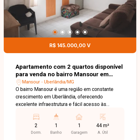
R$ 145.000,00 V
Apartamento com 2 quartos disponível
para venda no bairro Mansour em
Uberlândia-MG
Mansour - Uberlândia/MG
O bairro Mansour é uma região em constante
crescimento em Uberlândia, oferecendo
excelente infraestrutura e fácil acesso às
principais vias da cidade, como as avenidas José
Fonseca e Silva e Imbaúbas. Próximo a
2
1
1
44 m²
supermercados, farmácias, escolas, postos de
Dorm.
Banho
Garagem
A. Útil
combustível e diversos serviços, o bairro