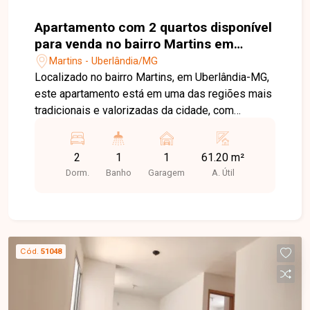
Apartamento com 2 quartos disponível
para venda no bairro Martins em
Uberlândia-MG
Martins - Uberlândia/MG
Localizado no bairro Martins, em Uberlândia-MG,
este apartamento está em uma das regiões mais
tradicionais e valorizadas da cidade, com
excelente infraestrutura e fácil acesso ao centro.
O bairro oferece proximidade com hospitais,
2
1
1
61.20 m²
supermercados, escolas, farmácias e diversos
Dorm.
Banho
Garagem
A. Útil
serviços essenciais, garantindo praticidade e
qualidade de vida. O imóvel conta com ambientes
bem distribuídos e funcionais, dispondo de 2
quartos com guarda-roupas embutidos, sala
integrada à copa, cozinha com armário embaixo
Cód.
51048
da pia e banheiro social com armários. O
apartamento possui ainda 1 vaga de garagem
coberta, proporcionando mais comodidade e
segurança no dia a dia. Ideal para quem deseja