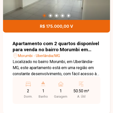
R$ 175.000,00 V
Apartamento com 2 quartos disponível
para venda no bairro Morumbi em
Uberlândia-MG
Morumbi - Uberlândia/MG
Localizado no bairro Morumbi, em Uberlândia-
MG, este apartamento está em uma região em
constante desenvolvimento, com fácil acesso às
principais vias da cidade e próximo a
supermercados, escolas, farmácias, comércios e
2
1
1
50.50 m²
diversos serviços, proporcionando praticidade,
Dorm.
Banho
Garagem
A. Útil
conforto e qualidade de vida para o dia a dia. O
imóvel possui aproximadamente 50,50 m² de
área privativa, distribuídos em sala, 02 quartos,