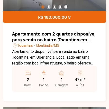
canalizado já está incluso no valor do
condomínio, enquanto a água possui medição
individual, garantindo maior controle dos custos.
R$ 160.000,00 V
Entre em contato e agende sua visita para
conhecer esta excelente oportunidade de
compra.
Apartamento com 2 quartos disponível
para venda no bairro Tocantins em
Uberlândia-MG
Tocantins - Uberlândia/MG
Apartamento disponível para venda no bairro
Tocantins, em Uberlândia. Localizado em uma
região com boa infraestrutura, o bairro oferece
praticidade e fácil acesso a comércios, serviços
e demais facilidades para o dia a dia.
2
1
1
47 m²
Apartamento com aproximadamente 47 m²,
Dorm.
Banho
Garagem
A. Útil
composto por sala, 02 quartos, banheiro social,
cozinha, área de serviço e 01 vaga de garagem
coberta. Um imóvel funcional e bem distribuído,
ideal para quem busca conforto e praticidade. O