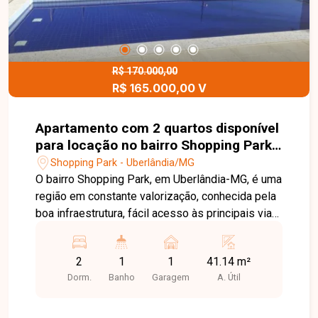
R$ 170.000,00
R$ 165.000,00 V
Apartamento com 2 quartos disponível
para locação no bairro Shopping Park
em Uberlândia-MG
Shopping Park - Uberlândia/MG
O bairro Shopping Park, em Uberlândia-MG, é uma
região em constante valorização, conhecida pela
boa infraestrutura, fácil acesso às principais vias
da cidade e proximidade com comércios, escolas
e serviços essenciais, além de estar próximo ao
2
1
1
41.14 m²
Uberlândia Shopping e à UNITRI, oferecendo
Dorm.
Banho
Garagem
A. Útil
ainda mais praticidade e qualidade de vida para
quem busca morar bem. Apartamento à venda
com 2 quartos, sala bem distribuída, cozinha