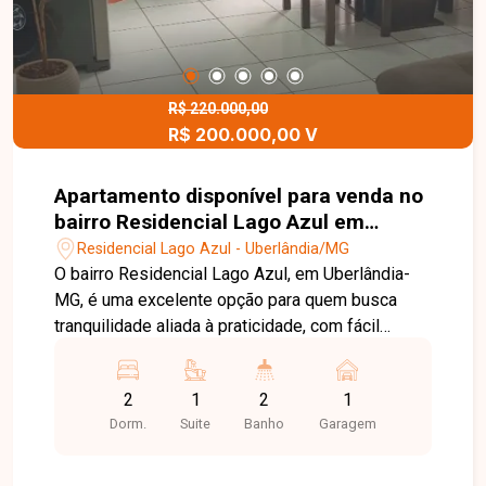
R$ 220.000,00
R$ 200.000,00 V
Apartamento disponível para venda no
bairro Residencial Lago Azul em
Uberlândia-MG
Residencial Lago Azul - Uberlândia/MG
O bairro Residencial Lago Azul, em Uberlândia-
MG, é uma excelente opção para quem busca
tranquilidade aliada à praticidade, com fácil
acesso a vias importantes da cidade e
proximidade a comércios e serviços essenciais.
2
1
2
1
A região se destaca pelo ambiente agradável e
Dorm.
Suite
Banho
Garagem
pela crescente valorização, sendo ideal tanto
para moradia quanto para investimento. O imóvel
dispõe de sala, quartos, banheiros, cozinha, área