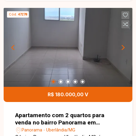
Cód.
47278
R$ 180.000,00 V
Apartamento com 2 quartos para
venda no bairro Panorama em
Uberlândia-MG.
Panorama - Uberlândia/MG