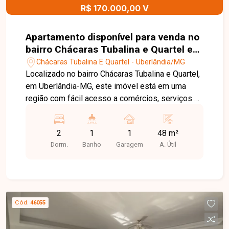
R$ 170.000,00 V
Apartamento disponível para venda no
bairro Chácaras Tubalina e Quartel em
Uberlândia-MG
Chácaras Tubalina E Quartel - Uberlândia/MG
Localizado no bairro Chácaras Tubalina e Quartel,
em Uberlândia-MG, este imóvel está em uma
região com fácil acesso a comércios, serviços e
principais vias da cidade, proporcionando mais
praticidade e comodidade para o dia a dia. O
2
1
1
48 m²
bairro oferece uma infraestrutura completa e uma
Dorm.
Banho
Garagem
A. Útil
localização estratégica para quem busca
facilidade de deslocamento e qualidade de vida.
O imóvel possui aproximadamente 48 m² de área
privativa, com sala aconchegante e bem
distribuída, 2 quartos, banheiro social, cozinha
Cód.
46055
funcional e área de serviço integrada de forma
prática aos ambientes. Conta ainda com 1 vaga