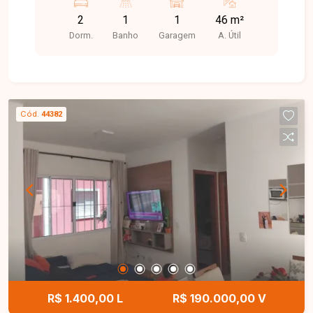
conforto.
2
1
1
46 m²
Dorm.
Banho
Garagem
A. Útil
Cód.
44382
R$ 1.400,00 L
R$ 190.000,00 V