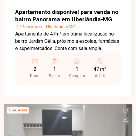
Apartamento disponível para venda no
bairro Panorama em Uberlândia-MG
Panorama - Uberlândia/MG
Apartamento de 47m² em ótima localização no
bairro Jardim Célia, próximo a escolas, farmácias
e supermercados. Conta com sala ampla
integrada à cozinha, 2 quartos, banheiro social,
cozinha com armário, área de serviço e 1 vaga de
2
1
1
47 m²
garagem. O condomínio oferece portaria 24 horas
Dorm.
Banho
Garagem
A. Útil
e elevador, garantindo praticidade e segurança
para o dia a dia.
Cód.
45692