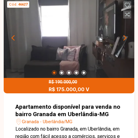
oportunidade para quem busca um imóvel
Cód.
46627
funcional, com lazer e segurança. Entre em
contato e agende sua visita!
R$ 190.000,00
R$ 175.000,00 V
Apartamento disponível para venda no
bairro Granada em Uberlândia-MG
Granada - Uberlândia/MG
Localizado no bairro Granada, em Uberlândia, em
região com fácil acesso a comércios, serviços e