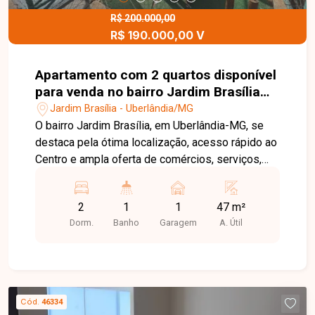
R$ 200.000,00
R$ 190.000,00 V
Apartamento com 2 quartos disponível
para venda no bairro Jardim Brasília
em Uberlândia - MG.
Jardim Brasília - Uberlândia/MG
O bairro Jardim Brasília, em Uberlândia-MG, se
destaca pela ótima localização, acesso rápido ao
Centro e ampla oferta de comércios, serviços,
escolas e opções de lazer. É uma região
tradicional e muito valorizada, ideal para quem
2
1
1
47 m²
busca praticidade no dia a dia e qualidade de
Dorm.
Banho
Garagem
A. Útil
vida. Apartamento com 47m² bem distribuídos,
sala integrada à cozinha, 2 quartos, banheiro
social, área de serviço e 1 vaga de garagem.
Condomínio com lazer completo: piscinas adulto
e infantil, quadra esportiva, playground, salão de
Cód.
46334
festas e portaria remota 24h. Ideal para quem