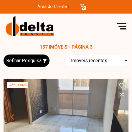
Área do Cliente
|
137 IMÓVEIS - PÁGINA 3
Refinar Pesquisa
Cód.
47476