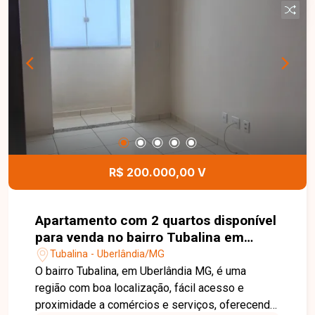
busca praticidade, conforto e segurança. Agende
agora mesmo sua visita e venha conhecer de
perto essa excelente oportunidade no bairro
Jardim Brasilía!
R$ 200.000,00 V
Apartamento com 2 quartos disponível
para venda no bairro Tubalina em
Uberlândia-MG
Tubalina - Uberlândia/MG
O bairro Tubalina, em Uberlândia MG, é uma
região com boa localização, fácil acesso e
proximidade a comércios e serviços, oferecendo