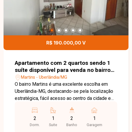
R$ 190.000,00 V
Apartamento com 2 quartos sendo 1
suíte disponível para venda no bairro
Martins em Uberlândia-MG
Martins - Uberlândia/MG
O bairro Martins é uma excelente escolha em
Uberlândia-MG, destacando-se pela localização
estratégica, fácil acesso ao centro da cidade e
ampla oferta de comércios, serviços e opções
de lazer. A região oferece praticidade e
2
1
2
1
comodidade no dia a dia. Apartamento com
Dorm.
Suite
Banho
Garagem
aproximadamente 63 m² de área privativa, sendo