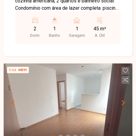
cozinha americana, 2 quartos e banheiro social.
Condomínio com área de lazer completa: piscina
adulto e infantil, quadra poliesportiva, playground
e salão de festas. Ideal para quem busca
2
1
1
45 m²
conforto e praticidade no dia a dia.
Dorm.
Banho
Garagem
A. Útil
Cód.
44591