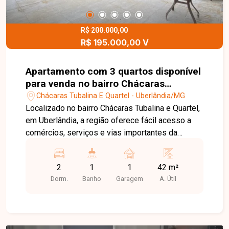
R$ 200.000,00
R$ 195.000,00 V
Apartamento com 3 quartos disponível
para venda no bairro Chácaras
Tubalina e Quartel em Uberlândia-MG
Chácaras Tubalina E Quartel - Uberlândia/MG
Localizado no bairro Chácaras Tubalina e Quartel,
em Uberlândia, a região oferece fácil acesso a
comércios, serviços e vias importantes da
cidade, sendo uma ótima opção para quem busca
praticidade e um ambiente residencial tranquilo.
2
1
1
42 m²
O imóvel possui 42 m², com sala integrada à
Dorm.
Banho
Garagem
A. Útil
cozinha americana, 2 quartos, banheiro social,
cozinha, área de serviço e 1 vaga de garagem. O
condomínio conta com portaria 24h, área gourmet,
salão de festas e piscina. Uma excelente