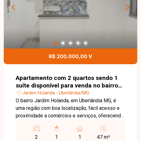
R$ 200.000,00 V
Apartamento com 2 quartos sendo 1
suíte disponível para venda no bairro
Jardim Holanda em Uberlândia-MG
Jardim Holanda - Uberlândia/MG
O bairro Jardim Holanda, em Uberlândia MG, é
uma região com boa localização, fácil acesso e
proximidade a comércios e serviços, oferecendo
praticidade no dia a dia. Excelente apartamento
com aproximadamente 47 m² de área privativa,
2
1
1
47 m²
composto por sala com painel de TV, dois