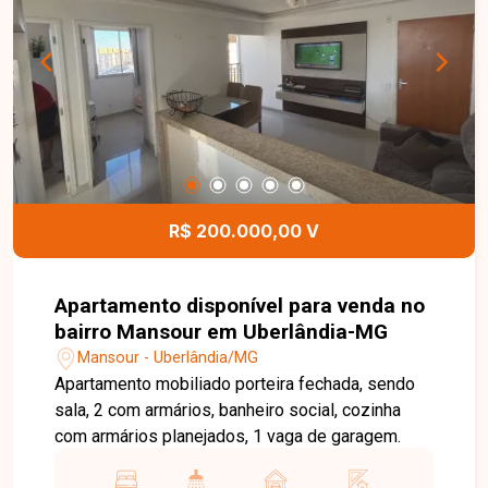
de garagem, garantindo mais comodidade e
segurança para os moradores. Uma excelente
oportunidade para quem busca um imóvel
funcional, com ótimo custo-benefício e bem
localizado em Uberlândia. Entre em contato e
agende sua visita para conhecer todos os
detalhes deste imóvel.
R$ 200.000,00 V
Apartamento disponível para venda no
bairro Mansour em Uberlândia-MG
Mansour - Uberlândia/MG
Apartamento mobiliado porteira fechada, sendo
sala, 2 com armários, banheiro social, cozinha
com armários planejados, 1 vaga de garagem.