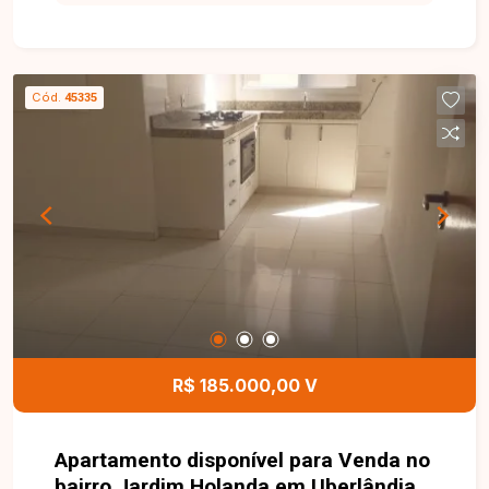
sala, 2 quartos com armários (sendo 1 suíte),
banheiro social e suíte com box blindex, espelho
e armário, cozinha com armários e mesa em
granito, área de serviço com armário e 1 vaga de
Cód.
45335
garagem descoberta na parte externa do
condomínio. Uma excelente oportunidade para
quem busca conforto, funcionalidade e uma ótima
localização. Entre em contato e agende sua
visita!
R$ 185.000,00 V
Apartamento disponível para Venda no
bairro Jardim Holanda em Uberlândia-