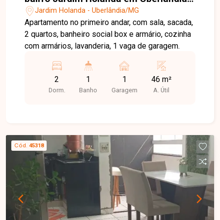
MG
Jardim Holanda - Uberlândia/MG
Apartamento no primeiro andar, com sala, sacada,
2 quartos, banheiro social box e armário, cozinha
com armários, lavanderia, 1 vaga de garagem.
2
1
1
46 m²
Dorm.
Banho
Garagem
A. Útil
Cód.
45318