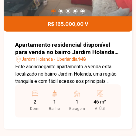
R$ 165.000,00 V
Apartamento residencial disponível
para venda no bairro Jardim Holanda
em Uberlândia-MG
Jardim Holanda - Uberlândia/MG
Este aconchegante apartamento à venda está
localizado no bairro Jardim Holanda, uma região
tranquila e com fácil acesso aos principais
pontos da cidade. O imóvel conta com 2 quartos
com armários embutidos, banheiro com box, sala
2
1
1
46 m²
bem iluminada, cozinha funcional e área de
Dorm.
Banho
Garagem
A. Útil
serviço. Com 46m² de área construída, é ideal
para quem busca conforto e praticidade em um
espaço compacto e bem distribuído. Os
acabamentos são de boa qualidade, oferecendo