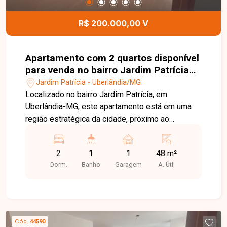
R$ 200.000,00 V
Apartamento com 2 quartos disponível
para venda no bairro Jardim Patrícia
em Uberlândia-MG
Jardim Patrícia - Uberlândia/MG
Localizado no bairro Jardim Patrícia, em
Uberlândia-MG, este apartamento está em uma
região estratégica da cidade, próximo ao
DETRAN, supermercados Bretas e Daniela, Lojas
Americanas, farmácias e diversos comércios.
2
1
1
48 m²
Além disso, possui fácil acesso às principais
Dorm.
Banho
Garagem
A. Útil
avenidas do bairro, proporcionando praticidade e
comodidade no dia a dia. Com aproximadamente
48 m² de área privativa, o imóvel é composto por
2 quartos, sala aconchegante, cozinha funcional,
banheiro social e 1 vaga de garagem. O
Cód.
44590