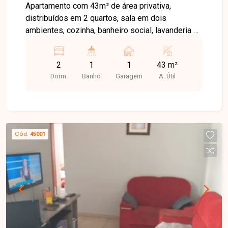
Apartamento com 43m² de área privativa,
distribuídos em 2 quartos, sala em dois
ambientes, cozinha, banheiro social, lavanderia e
1 vaga de garagem coberta. Condomínio com
estrutura de lazer completa: salão de festas,
2
1
1
43 m²
churrasqueira, piscina e playground. Ideal para
Dorm.
Banho
Garagem
A. Útil
quem busca praticidade e conforto no dia a dia.
Cód.
45001