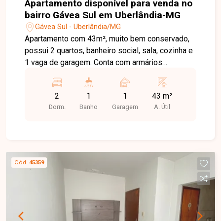
Apartamento disponível para venda no
bairro Gávea Sul em Uberlândia-MG
Gávea Sul - Uberlândia/MG
Apartamento com 43m², muito bem conservado,
possui 2 quartos, banheiro social, sala, cozinha e
1 vaga de garagem. Conta com armários
planejados em todos os ambientes, oferecendo
praticidade e bom aproveitamento do espaço.
2
1
1
43 m²
Dorm.
Banho
Garagem
A. Útil
Cód.
45359