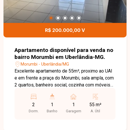
R$ 200.000,00 V
Apartamento disponível para venda no
bairro Morumbi em Uberlândia-MG.
Morumbi - Uberlândia/MG
Excelente apartamento de 55m², proximo ao UAI
e em frente a praça do Morumbi, sala ampla, com
2 quartos, banheiro social, cozinha com móveis
planejados, área de serviço, sacada. 01 vaga de
garagem. Conta com espaço de convivência e
2
1
1
55 m²
parque infantil.
Dorm.
Banho
Garagem
A. Útil