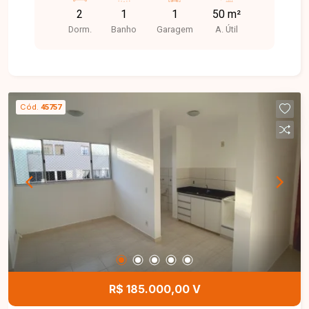
2
1
1
50 m²
Dorm.
Banho
Garagem
A. Útil
Cód.
45757
R$ 185.000,00 V