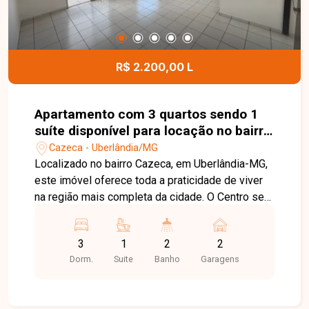
R$ 2.200,00 L
Apartamento com 3 quartos sendo 1
suíte disponível para locação no bairro
Cazeca em Uberlândia-MG
Cazeca - Uberlândia/MG
Localizado no bairro Cazeca, em Uberlândia-MG,
este imóvel oferece toda a praticidade de viver
na região mais completa da cidade. O Centro se
destaca pela ampla oferta de comércios, bancos,
escolas, serviços e opções de lazer, além do
3
1
2
2
fácil acesso a todas as regiões, sendo ideal para
Dorm.
Suite
Banho
Garagens
quem busca conveniência e mobilidade no dia a
dia. O imóvel conta com sala em 2 ambientes
com sacada, proporcionando um espaço