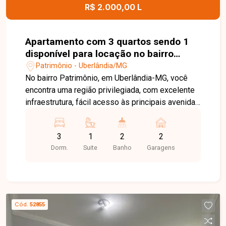
R$ 2.000,00 L
Apartamento com 3 quartos sendo 1
disponível para locação no bairro
Patrimônio em Uberlândia-MG
Patrimônio - Uberlândia/MG
No bairro Patrimônio, em Uberlândia-MG, você
encontra uma região privilegiada, com excelente
infraestrutura, fácil acesso às principais avenidas
da cidade e proximidade com a UFU,
supermercados, escolas, farmácias e diversos
3
1
2
2
comércios, proporcionando praticidade e
Dorm.
Suite
Banho
Garagens
qualidade de vida. Apartamento disponível para
locação em excelente localização, composto por
sala ampla com sacada, 3 quartos, sendo 1 suíte
com armários planejados, banheiro social,
cozinha com armários, área de serviço e 1 vaga
Cód.
52855
de garagem. O imóvel oferece ambientes
amplos, bem distribuídos e funcionais, ideal para