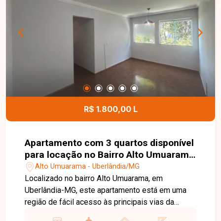
quem busca conforto e praticidade no dia a dia.
Uma excelente oportunidade para morar em uma
das regiões mais valorizadas de Uberlândia.
Entre em contato e agende sua visita!
R$ 1.800,00 L
Apartamento com 3 quartos disponível
para locação no Bairro Alto Umuarama
em Uberlândia-MG
Alto Umuarama - Uberlândia/MG
Localizado no bairro Alto Umuarama, em
Uberlândia-MG, este apartamento está em uma
região de fácil acesso às principais vias da
cidade, próximo ao Aeroporto, supermercados,