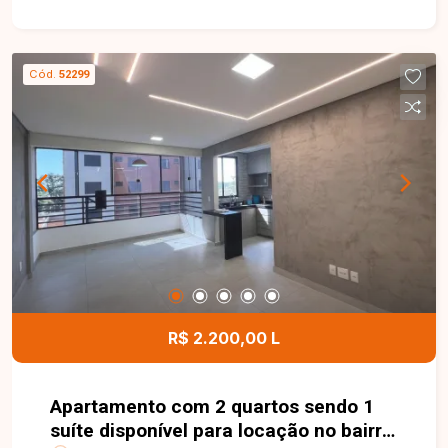
trazendo praticidade e valorização para quem
busca morar bem. Apartamento com 105 m², sala
ampla proporcionando conforto para dois
Cód.
52299
ambientes, 3 quartos sendo 1 suíte com
armários, banheiro social, cozinha, área de
serviço e 1 vaga de garagem coberta. Um imóvel
com excelente aproveitamento de espaço, ideal
para quem busca ambientes maiores, praticidade
e uma localização privilegiada. Entre em contato
e agende sua visita. Uma oportunidade para
morar em um dos bairros mais completos de
Uberlândia, com espaço, conforto e tudo que
você precisa ao seu redor. Não deixe essa
oportunidade passar.
R$ 2.200,00 L
Apartamento com 2 quartos sendo 1
suíte disponível para locação no bairro