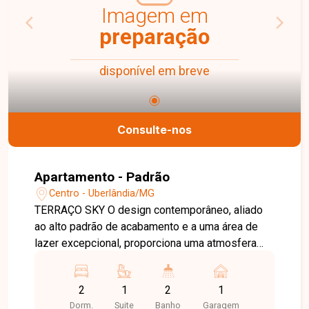
festas, além de água e gás canalizado inclusos
Imagem em
na taxa condominial. Esta é uma excelente
preparação
oportunidade para quem busca conforto,
praticidade e ótima localização no bairro Nossa
disponível em breve
Senhora Aparecida. Agende uma visita e venha
conhecer todos os detalhes deste apartamento.
Consulte-nos
Apartamento - Padrão
Centro - Uberlândia/MG
TERRAÇO SKY O design contemporâneo, aliado
ao alto padrão de acabamento e a uma área de
lazer excepcional, proporciona uma atmosfera
surpreendente para quem deseja viver
intensamente o estilo de vida urbano. A Adega
2
1
2
1
Sky, equipada com churrasqueira, proporciona
Dorm.
Suite
Banho
Garagem