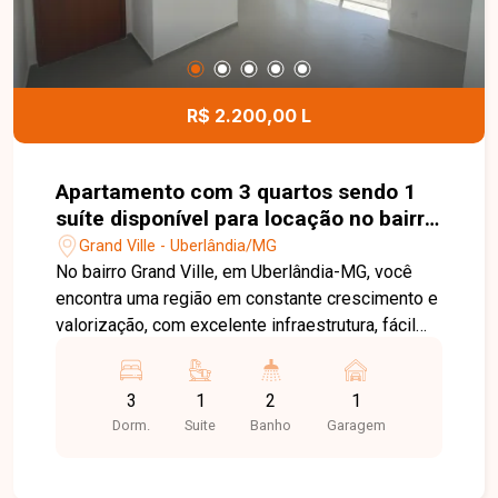
R$ 2.200,00 L
Apartamento com 3 quartos sendo 1
suíte disponível para locação no bairro
Grand Ville em Uberlândia-MG
Grand Ville - Uberlândia/MG
No bairro Grand Ville, em Uberlândia-MG, você
encontra uma região em constante crescimento e
valorização, com excelente infraestrutura, fácil
acesso às principais vias da cidade e
proximidade com supermercados, escolas,
3
1
2
1
farmácias e diversos comércios, proporcionando
Dorm.
Suite
Banho
Garagem
praticidade e qualidade de vida. Apartamento
disponível para locação, composto por sala
ampla com sacada, 3 quartos, sendo 1 suíte,