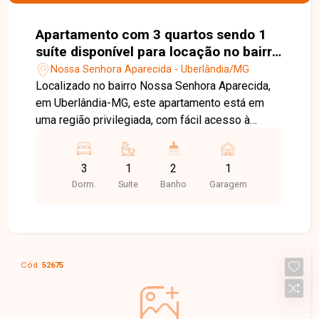
Apartamento com 3 quartos sendo 1
suíte disponível para locação no bairro
Nossa Senhora Aparecida em
Nossa Senhora Aparecida - Uberlândia/MG
Uberlândia-MG
Localizado no bairro Nossa Senhora Aparecida,
em Uberlândia-MG, este apartamento está em
uma região privilegiada, com fácil acesso à
Universidade Federal de Uberlândia (UFU) ?
Campus Umuarama, além de estar próximo a
3
1
2
1
supermercados, farmácias, escolas, comércios e
Dorm.
Suite
Banho
Garagem
diversos serviços, oferecendo praticidade e
comodidade no dia a dia. O imóvel conta com
sala ampla em dois ambientes com sacada,
cozinha e lavanderia com armários planejados,
hall de circulação, 03 quartos com armários,
Cód.
52675
sendo 01 suíte, banheiro social e 01 vaga de
garagem coberta. O condomínio não possui
portaria nem elevador, mas oferece salão de