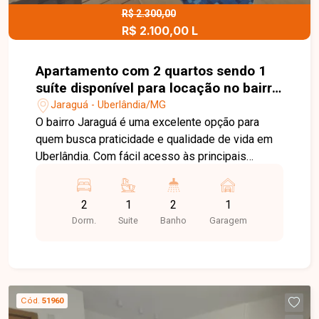
visita para conhecer todos os detalhes deste
R$ 2.300,00
R$ 2.100,00 L
imóvel.
Apartamento com 2 quartos sendo 1
suíte disponível para locação no bairro
Jaraguá em Uberlândia-MG
Jaraguá - Uberlândia/MG
O bairro Jaraguá é uma excelente opção para
quem busca praticidade e qualidade de vida em
Uberlândia. Com fácil acesso às principais
avenidas da cidade, a região conta com
supermercados, escolas, farmácias, comércios e
2
1
2
1
diversos serviços que facilitam a rotina dos
Dorm.
Suite
Banho
Garagem
moradores, além de apresentar constante
valorização imobiliária. Apartamento com sala
ampla em 2 ambientes, equipada com painel de
TV e sacada, proporcionando mais conforto e
integração aos espaços. O imóvel possui 2
Cód.
51960
quartos, sendo 1 suíte com banheiro equipado