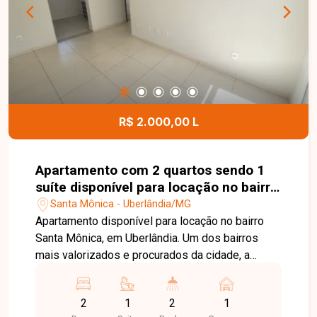
conhecer essa oportunidade.
R$ 2.000,00 L
Apartamento com 2 quartos sendo 1
suíte disponível para locação no bairro
Santa Mônica em Uberlândia-MG
Santa Mônica - Uberlândia/MG
Apartamento disponível para locação no bairro
Santa Mônica, em Uberlândia. Um dos bairros
mais valorizados e procurados da cidade, a
região oferece excelente infraestrutura, fácil
acesso a importantes avenidas, além de contar
2
1
2
1
com supermercados, universidades, escolas,