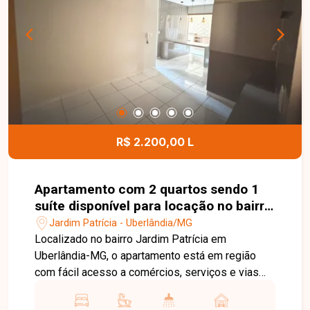
contato e agende sua visita.
R$ 2.200,00 L
Apartamento com 2 quartos sendo 1
suíte disponível para locação no bairro
Jardim Patrícia em Uberlândia-MG
Jardim Patrícia - Uberlândia/MG
Localizado no bairro Jardim Patrícia em
Uberlândia-MG, o apartamento está em região
com fácil acesso a comércios, serviços e vias
principais, proporcionando praticidade e conforto
no dia a dia. O imóvel possui aproximadamente