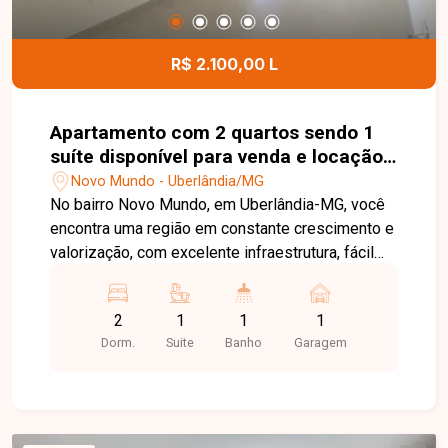
mais informações e conheça esta excelente
oportunidade de morar com conforto e
praticidade no bairro Novo Mundo.
R$ 2.100,00 L
Apartamento com 2 quartos sendo 1
suíte disponível para venda e locação
no bairro Novo Mundo em Uberlândia-
Novo Mundo - Uberlândia/MG
MG
No bairro Novo Mundo, em Uberlândia-MG, você
encontra uma região em constante crescimento e
valorização, com excelente infraestrutura, fácil
acesso às principais avenidas da cidade e
proximidade com supermercados, escolas,
2
1
1
1
farmácias e diversos comércios, proporcionando
Dorm.
Suite
Banho
Garagem
praticidade e qualidade de vida. Apartamento
disponível para venda e locação, com 68 m² de
área privativa, composto por sala ampla, 2
quartos, sendo 1 suíte, cozinha com armários
planejados, banheiro social e suíte com box e