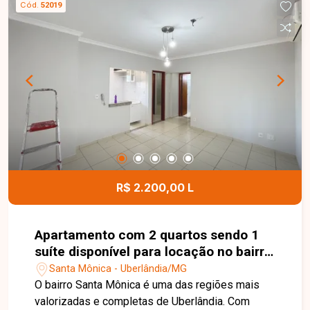
Cód.
52019
espelhos, área de serviço, 3 sacadas e 1 vaga de
garagem. O imóvel oferece excelente
distribuição dos ambientes, boa ventilação e
iluminação natural, proporcionando mais conforto
para o dia a dia. Uma excelente oportunidade para
quem busca um apartamento moderno e bem
localizado, ideal tanto para morar quanto para
investir. Entre em contato e agende sua visita!
R$ 2.200,00 L
Apartamento com 2 quartos sendo 1
suíte disponível para locação no bairro
Santa Mônica em Uberlândia-MG
Santa Mônica - Uberlândia/MG
O bairro Santa Mônica é uma das regiões mais
valorizadas e completas de Uberlândia. Com