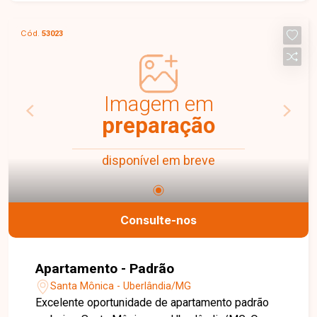
banheiro social, cozinha integrada à área de
serviço e 1 vaga de garagem. O imóvel oferece
Cód.
53023
ambientes amplos, bem distribuídos e excelente
iluminação natural, garantindo conforto e
funcionalidade para o dia a dia. O condomínio
conta com portaria 24 horas, 2 elevadores, salão
Imagem em
de festas, piscina e quadra esportiva,
preparação
proporcionando segurança, lazer e comodidade
para toda a família. Uma excelente oportunidade
disponível em breve
para morar em um condomínio completo, em uma
das regiões que mais crescem em Uberlândia.
Entre em contato e agende sua visita!
Consulte-nos
Apartamento - Padrão
Santa Mônica - Uberlândia/MG
Excelente oportunidade de apartamento padrão