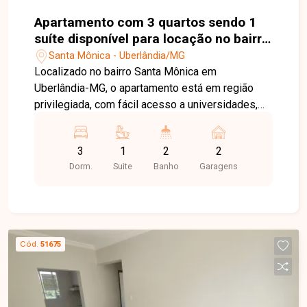
Apartamento com 3 quartos sendo 1
suíte disponível para locação no bairro
Santa Mônica em Uberlândia-MG
Santa Mônica - Uberlândia/MG
Localizado no bairro Santa Mônica em
Uberlândia-MG, o apartamento está em região
privilegiada, com fácil acesso a universidades,
comércios, serviços e principais vias da cidade.
O imóvel possui aproximadamente 78 m² de área
3
1
2
2
privativa, composto por sala ampla, 3 quartos
Dorm.
Suite
Banho
Garagens
sendo 1 suíte com sacada, banheiro da suíte com
espelho, armário e box, além de banheiro social
com box, espelho, armário e chuveiro. A cozinha
conta com armários, depurador e gás canalizado.
A área de serviço é integrada à cozinha. O
Cód.
51675
apartamento dispõe ainda de 2 vagas de
garagem larga, oferecendo mais conforto e
economia no dia a dia. Entre em contato com a
equipe da Delta Imóveis e agende sua visita para