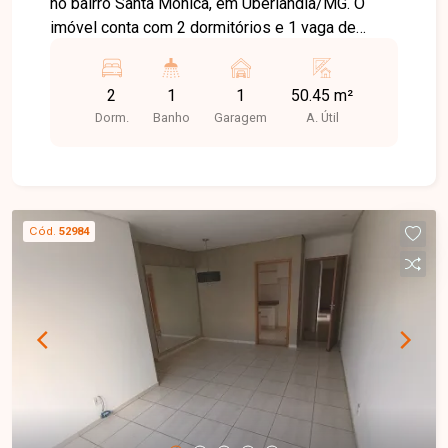
no bairro Santa Mônica, em Uberlândia/MG. O
imóvel conta com 2 dormitórios e 1 vaga de
garagem, oferecendo conforto e praticidade para
sua família. Com uma área útil de 50,45 m², o
2
1
1
50.45 m²
apartamento é ideal para quem busca um lar
Dorm.
Banho
Garagem
A. Útil
aconchegante e bem localizado. Não perca a
chance de conhecer esse empreendimento!
Cód.
52984