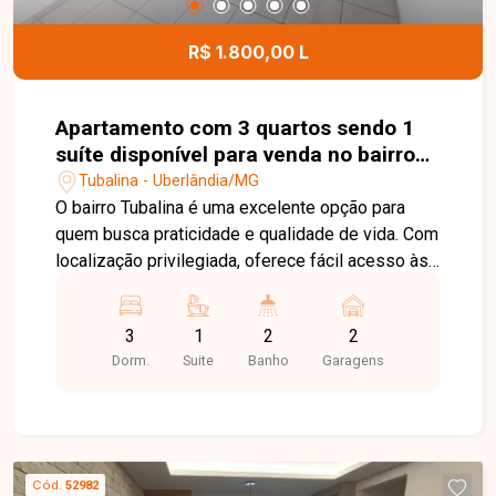
R$ 1.800,00 L
Apartamento com 3 quartos sendo 1
suíte disponível para venda no bairro
Tubalina em Uberlândia-MG
Tubalina - Uberlândia/MG
O bairro Tubalina é uma excelente opção para
quem busca praticidade e qualidade de vida. Com
localização privilegiada, oferece fácil acesso às
principais vias de Uberlândia e conta com ampla
infraestrutura de comércios, supermercados,
3
1
2
2
escolas, farmácias e diversos serviços,
Dorm.
Suite
Banho
Garagens
proporcionando comodidade para toda a família.
Sala para 2 ambientes com área externa, 3
quartos, sendo 1 suíte, com 2 quartos equipados
com armários embutidos, banheiro social,
cozinha planejada com armários embutidos, área
Cód.
52982