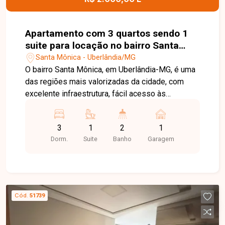
Apartamento com 3 quartos sendo 1
suite para locação no bairro Santa
Mônica em Uberlândia-MG
Santa Mônica - Uberlândia/MG
O bairro Santa Mônica, em Uberlândia-MG, é uma
das regiões mais valorizadas da cidade, com
excelente infraestrutura, fácil acesso às
principais vias e ampla oferta de comércios,
serviços e universidades, ideal para quem busca
3
1
2
1
praticidade e qualidade de vida. Apartamento
Dorm.
Suite
Banho
Garagem
composto por sala ampla em 2 ambientes com
sacada, 3 quartos sendo 1 suíte, banheiro social,
cozinha e área de serviço, oferecendo ambientes
bem distribuídos e funcionais para o dia a dia. O
imóvel conta ainda com 1 vaga de garagem,
Cód.
51739
sendo uma excelente oportunidade para quem
busca conforto e ótima localização. Entre em