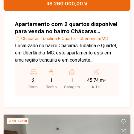
R$ 260.000,00 V
Apartamento com 2 quartos disponível
para venda no bairro Chácaras
Tubalina e Quartel em Uberlândia - MG
Chácaras Tubalina E Quartel - Uberlândia/MG
Localizado no bairro Chácaras Tubalina e Quartel,
em Uberlândia-MG, este apartamento está em
uma região tranquila e em constante
desenvolvimento, com fácil acesso a
supermercados, escolas, farmácias, comércios e
2
1
1
45.74 m²
importantes vias da cidade. O bairro oferece
Dorm.
Banho
Garagem
A. Útil
praticidade e qualidade de vida para quem busca
conforto e segurança. O apartamento conta com
ambientes bem distribuídos, dispondo de sala
aconchegante, cozinha funcional, 2 quartos, 1
banheiro social e 1 vaga de garagem. Uma
Cód.
52210
excelente opção para quem busca um imóvel
confortável e com ótimo aproveitamento dos