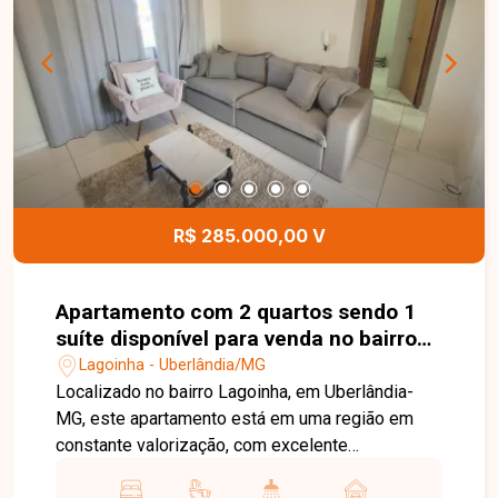
vaga de garagem coberta. O imóvel possui
excelente acabamento, ambientes bem
distribuídos e móveis planejados, oferecendo
conforto, funcionalidade e praticidade para o dia a
dia. Uma excelente oportunidade para quem
busca um apartamento pronto para morar, em uma
região em constante valorização de Uberlândia.
Entre em contato e agende sua visita!
R$ 285.000,00 V
Apartamento com 2 quartos sendo 1
suíte disponível para venda no bairro
Lagoinha em Uberlândia-MG
Lagoinha - Uberlândia/MG
Localizado no bairro Lagoinha, em Uberlândia-
MG, este apartamento está em uma região em
constante valorização, com excelente
infraestrutura, fácil acesso às principais avenidas