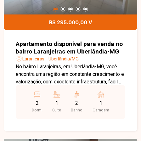
Imóveis e agende sua visita. Nossa equipe está
pronta para apresentar todos os detalhes deste
imóvel e ajudar você a encontrar o imóvel ideal
R$ 295.000,00 V
para morar ou investir.
Apartamento disponível para venda no
bairro Laranjeiras em Uberlândia-MG
Laranjeiras - Uberlândia/MG
No bairro Laranjeiras, em Uberlândia-MG, você
encontra uma região em constante crescimento e
valorização, com excelente infraestrutura, fácil
acesso às principais vias da cidade e
proximidade com supermercados, escolas,
2
1
2
1
farmácias e diversos comércios, proporcionando
Dorm.
Suite
Banho
Garagem
praticidade e qualidade de vida. Apartamento
novo disponível para locação, composto por sala
ampla com sacada, 2 quartos, sendo 1 suíte com
armário, banheiro social com armário e box,