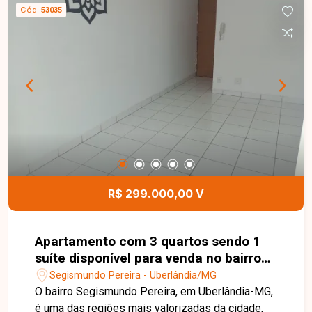
cozinha, área de serviço e 1 vaga de garagem
Cód.
53035
coberta. O imóvel possui ambientes modernos,
bem distribuídos e excelente iluminação natural,
sendo ideal para quem busca conforto,
praticidade e a oportunidade de morar em um
imóvel de primeira locação. Uma excelente
oportunidade para quem deseja morar em um
apartamento novo, bem localizado e com todo o
conforto para o dia a dia. Entre em contato e
agende sua visita!
R$ 299.000,00 V
Apartamento com 3 quartos sendo 1
suíte disponível para venda no bairro
Segismundo Pereira em Uberlândia-
Segismundo Pereira - Uberlândia/MG
MG
O bairro Segismundo Pereira, em Uberlândia-MG,
é uma das regiões mais valorizadas da cidade,