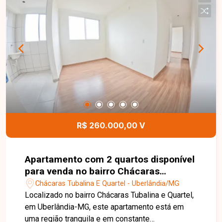
excelente opção para quem busca um imóvel
confortável e com ótimo aproveitamento dos
espaços. O condomínio oferece uma
infraestrutura completa, com portaria virtual Força
Tarefa, 2 elevadores, playground, pet place,
espaço gourmet com churrasqueira, quadra de
basquete e academia ao ar livre, proporcionando
mais lazer, segurança e comodidade para toda a
família. Entre em contato e agende sua visita para
conhecer este imóvel!
R$ 260.000,00 V
Apartamento com 2 quartos disponível
para venda no bairro Chácaras
Tubalina e Quartel em Uberlândia-MG
Chácaras Tubalina E Quartel - Uberlândia/MG
Localizado no bairro Chácaras Tubalina e Quartel,
em Uberlândia-MG, este apartamento está em
uma região tranquila e em constante