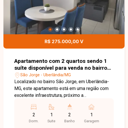
informações e agende uma visita para conhecer
este excelente imóvel.
R$ 275.000,00 V
Apartamento com 2 quartos sendo 1
suíte disponível para venda no bairro
São Jorge em Uberlândia-MG
São Jorge - Uberlândia/MG
Localizado no bairro São Jorge, em Uberlândia-
MG, este apartamento está em uma região com
excelente infraestrutura, próximo a
supermercados, escolas, farmácias, comércios e
diversos serviços. Além disso, conta com ponto
2
1
2
1
de ônibus ao lado do condomínio e uma praça
Dorm.
Suite
Banho
Garagem
com parquinho em frente, proporcionando