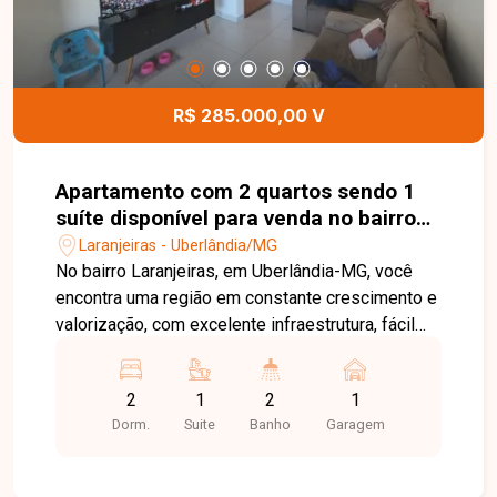
R$ 285.000,00 V
Apartamento com 2 quartos sendo 1
suíte disponível para venda no bairro
Laranjeiras em Uberlândia-MG
Laranjeiras - Uberlândia/MG
No bairro Laranjeiras, em Uberlândia-MG, você
encontra uma região em constante crescimento e
valorização, com excelente infraestrutura, fácil
acesso às principais vias da cidade e
proximidade com supermercados, escolas,
2
1
2
1
farmácias e diversos comércios, proporcionando
Dorm.
Suite
Banho
Garagem
praticidade e qualidade de vida. Apartamento
disponível para venda com aproximadamente 53
m² de área privativa. O imóvel conta com sala, 2