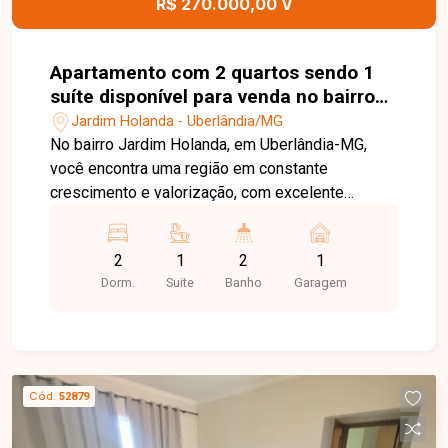
R$ 270.000,00 V
Apartamento com 2 quartos sendo 1
suíte disponível para venda no bairro
Jardim Holanda em Uberlândia-MG
Jardim Holanda - Uberlândia/MG
No bairro Jardim Holanda, em Uberlândia-MG,
você encontra uma região em constante
crescimento e valorização, com excelente
infraestrutura, fácil acesso às principais avenidas
da cidade e proximidade com supermercados,
2
1
2
1
escolas, farmácias e diversos comércios,
Dorm.
Suite
Banho
Garagem
proporcionando praticidade e qualidade de vida.
Excelente apartamento disponível para venda,
com aproximadamente 58 m² de área privativa,
composto por sala com painel de TV, 2 quartos
com armários planejados, sendo 1 suíte, banheiro
Cód.
52879
social com armário e box em blindex, cozinha
com armários planejados, área de serviço e 1