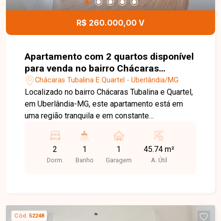
festas. Uma excelente oportunidade para quem
deseja morar ou investir em uma região
R$ 260.000,00 V
valorizada de Uberlândia. Agende sua visita e
conheça todos os detalhes deste imóvel.
Apartamento com 2 quartos disponível
para venda no bairro Chácaras
Tubalina e Quartel em Uberlândia - MG
Chácaras Tubalina E Quartel - Uberlândia/MG
Localizado no bairro Chácaras Tubalina e Quartel,
em Uberlândia-MG, este apartamento está em
uma região tranquila e em constante
desenvolvimento, com fácil acesso a
supermercados, escolas, farmácias, comércios e
2
1
1
45.74 m²
importantes vias da cidade. O bairro oferece
Dorm.
Banho
Garagem
A. Útil
praticidade e qualidade de vida para quem busca
conforto e segurança. O apartamento conta com
ambientes bem distribuídos, dispondo de sala
aconchegante, cozinha funcional, 2 quartos, 1
banheiro social e 1 vaga de garagem. Uma
Cód.
52248