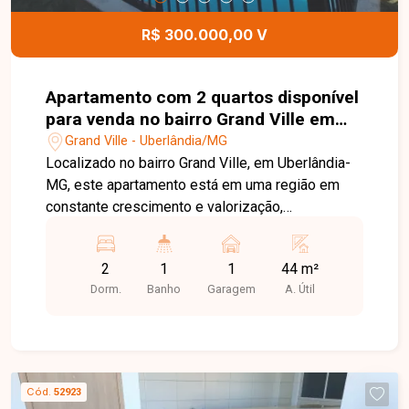
informações e agende uma visita para conhecer
este excelente apartamento.
R$ 300.000,00 V
Apartamento com 2 quartos disponível
para venda no bairro Grand Ville em
Uberlândia-MG
Grand Ville - Uberlândia/MG
Localizado no bairro Grand Ville, em Uberlândia-
MG, este apartamento está em uma região em
constante crescimento e valorização,
reconhecida pelo ambiente familiar, tranquilidade
e excelente infraestrutura. O bairro oferece fácil
2
1
1
44 m²
acesso às principais vias da cidade, além de
Dorm.
Banho
Garagem
A. Útil
estar próximo a comércios, supermercados,
escolas, farmácias e diversos serviços,
proporcionando praticidade e qualidade de vida.
O imóvel conta com sala aconchegante integrada
à sacada com fechamento em blindex, 02 quartos
Cód.
52923
bem distribuídos, banheiro social com armário e