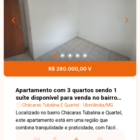
espaços. O condomínio oferece uma
infraestrutura completa, com portaria virtual Força
Tarefa, 2 elevadores, playground, pet place,
espaço gourmet com churrasqueira, quadra de
basquete e academia ao ar livre, proporcionando
mais lazer, segurança e comodidade para toda a
família. Entre em contato e agende sua visita para
conhecer este imóvel!
R$ 280.000,00 V
Apartamento com 3 quartos sendo 1
suíte disponível para venda no bairro
Chácaras Tubalina E Quartel em
Chácaras Tubalina E Quartel - Uberlândia/MG
Uberlândia-MG
Localizado no bairro Chácaras Tubalina e Quartel,
este apartamento está em uma região que
combina tranquilidade e praticidade, com fácil
acesso a supermercados, escolas, farmácias,