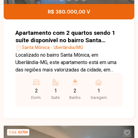
excelente oportunidade para quem busca um
apartamento moderno, bem localizado e pronto
R$ 380.000,00 V
para morar no bairro Novo Mundo. Agende uma
visita e venha conhecer todos os detalhes deste
imóvel.
Apartamento com 2 quartos sendo 1
suíte disponível no bairro Santa
Mônica em Uberlândia-MG
Santa Mônica - Uberlândia/MG
Localizado no bairro Santa Mônica, em
Uberlândia-MG, este apartamento está em uma
das regiões mais valorizadas da cidade, em
frente a uma praça e a poucos minutos do
Hospital Madrecor. O bairro oferece excelente
2
1
2
1
infraestrutura, com fácil acesso às principais
Dorm.
Suite
Banho
Garagem
vias, além de supermercados, escolas,
farmácias, universidades e diversos comércios e
serviços, proporcionando praticidade e qualidade
de vida. O imóvel possui aproximadamente 55,96
m² de área privativa e conta com sala ampla, 02
Cód.
52730
quartos, sendo 01 suíte, banheiro social, cozinha,