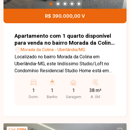
esclarecer suas dúvidas e auxiliar em todo o
processo.
R$ 390.000,00 V
Apartamento com 1 quarto disponível
para venda no bairro Morada da Colina
em Uberlândia-M
Morada da Colina - Uberlândia/MG
Localizado no bairro Morada da Colina em
Uberlândia-MG, este lindíssimo Studio/Loft no
Condomínio Residencial Studio Home está em
uma das regiões mais valorizadas da cidade,
próximo ao Praia Clube e com fácil acesso a
1
1
1
38 m²
comércios, serviços e opções de lazer. Uma
Dorm.
Banho
Garagem
A. Útil
excelente oportunidade para morar ou investir,
em um imóvel moderno e pronto para uso. A
unidade já está totalmente equipada com
armários planejados, persianas e ar-condicionado
instalado, oferecendo praticidade, conforto e
Cód.
52034