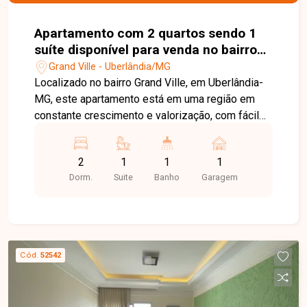
Apartamento com 2 quartos sendo 1
suíte disponível para venda no bairro
Grand Ville em Uberlândia-MG
Grand Ville - Uberlândia/MG
Localizado no bairro Grand Ville, em Uberlândia-
MG, este apartamento está em uma região em
constante crescimento e valorização, com fácil
acesso às principais vias da cidade e próximo a
supermercados, escolas, farmácias, comércios e
2
1
1
1
diversos serviços, proporcionando praticidade,
Dorm.
Suite
Banho
Garagem
segurança e qualidade de vida. O imóvel possui
aproximadamente 53 m² de área privativa e conta
com sala em 02 ambientes, 02 quartos, sendo 01
suíte, banheiro social, cozinha, área de serviço,
sacada com tela de proteção, janela da sala
Cód.
52542
também equipada com tela de proteção e 01
vaga de garagem. Os ambientes são bem
distribuídos, oferecendo conforto e