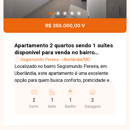
R$ 350.000,00 V
Apartamento 2 quartos sendo 1 suítes
disponível para venda no bairro
Segismundo Pereira em Uberlândia-
Segismundo Pereira - Uberlândia/MG
MG
Localizado no bairro Segismundo Pereira, em
Uberlândia, este apartamento é uma excelente
opção para quem busca conforto, praticidade e
uma localização com fácil acesso a diversos
pontos da cidade. A região conta com ampla
2
1
1
2
oferta de comércios, serviços, escolas e
Dorm.
Suite
Banho
Garagens
conveniências, proporcionando mais qualidade
de vida para os moradores. Com 56 m² de área
privativa, o imóvel possui 2 quartos, sendo 1
suíte, além de ambientes bem distribuídos e