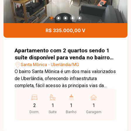
R$ 335.000,00 V
Apartamento com 2 quartos sendo 1
suíte disponível para venda no bairro
Santa Mônica em Uberlândia-MG
Santa Mônica - Uberlândia/MG
O bairro Santa Mônica é um dos mais valorizados
de Uberlândia, oferecendo infraestrutura
completa, fácil acesso às principais vias da
cidade e proximidade com universidades,
supermercados, escolas, farmácias e diversos
2
1
1
1
comércios. Uma excelente localização para quem
Dorm.
Suite
Banho
Garagem
busca praticidade, conforto e qualidade de vida.
Sala de estar integrada, 2 quartos, sendo 1 suíte,
banheiro social, cozinha, sacada, área de serviço