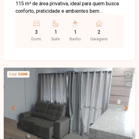
115 m² de área privativa, ideal para quem busca
conforto, praticidade e ambientes bem
distribuídos. O imóvel conta com sala ampla em 2
ambientes, proporcionando maior integração e
3
1
1
2
conforto para o convívio familiar e recepção de
Dorm.
Suite
Banho
Garagens
visitantes. A área íntima dispõe de 3 quartos com
armários planejados, sendo 1 suíte, além de
banheiro social. A cozinha possui armários,
oferecendo funcionalidade e organização,
enquanto a área de serviço também conta com
Cód.
52045
armários e um cômodo adicional que pode ser
utilizado como despensa, escritório ou espaço
de apoio. O apartamento possui ainda 2 vagas de
garagem livres, garantindo mais comodidade no
dia a dia. Uma excelente oportunidade para morar
ou investir em um imóvel espaçoso e funcional.
Agende agora mesmo uma visita e venha
conhecer pessoalmente todos os detalhes deste
incrível imóvel. Estamos à disposição para