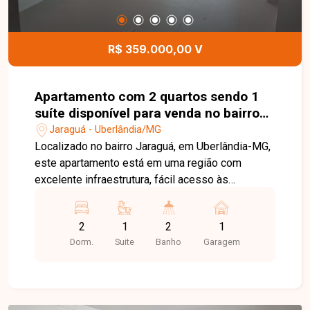
perca a chance de adquirir seu imóvel no coração
do Santa Mônica! Entre em contato conosco
agora mesmo, agende sua visita e venha
R$ 359.000,00 V
conhecer pessoalmente cada detalhe do seu
futuro lar.
Apartamento com 2 quartos sendo 1
suíte disponível para venda no bairro
Jaraguá em Uberlândia-MG
Jaraguá - Uberlândia/MG
Localizado no bairro Jaraguá, em Uberlândia-MG,
este apartamento está em uma região com
excelente infraestrutura, fácil acesso às
principais vias da cidade e próximo a
universidades, supermercados, escolas,
2
1
2
1
farmácias, restaurantes e diversos comércios e
Dorm.
Suite
Banho
Garagem
serviços, oferecendo praticidade, conforto e
qualidade de vida para toda a família. O imóvel é
novo, nunca habitado, e conta com 02 quartos,
sendo 01 suíte, banheiro social, sala ampla,