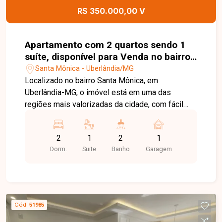
Uberlândia. Entre em contato e agende sua visita
R$ 350.000,00 V
para conhecer este imóvel.
Apartamento com 2 quartos sendo 1
suíte, disponível para Venda no bairro
Santa Mônica em Uberlândia-MG
Santa Mônica - Uberlândia/MG
Localizado no bairro Santa Mônica, em
Uberlândia-MG, o imóvel está em uma das
regiões mais valorizadas da cidade, com fácil
acesso a universidades, supermercados,
escolas, comércios e diversos serviços,
2
1
2
1
proporcionando praticidade e qualidade de vida
Dorm.
Suite
Banho
Garagem
no dia a dia. Sala com sacada, 2 quartos sendo 1
suíte, banheiro social, cozinha funcional, área de
serviço com lavanderia e 1 vaga de garagem
coberta, oferecendo ambientes bem distribuídos
e confortáveis para toda a família. Uma excelente
Cód.
51985
oportunidade para quem busca morar ou investir