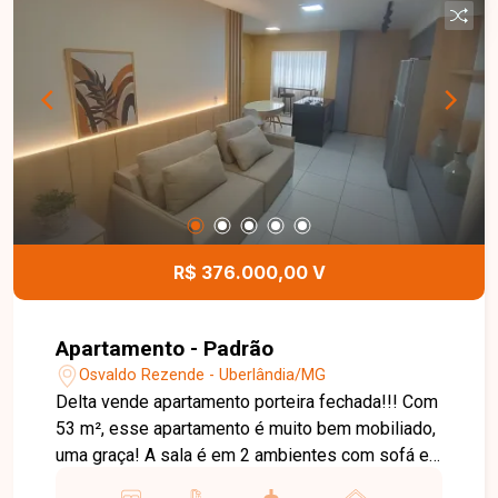
área de serviço e 01 vaga de garagem. Os
ambientes são bem distribuídos e possuem
marcenaria planejada, garantindo funcionalidade e
excelente aproveitamento dos espaços. O
apartamento dispõe ainda de elevador e
acabamento de excelente padrão. Esta é uma
excelente oportunidade para quem busca um
apartamento moderno, confortável e muito bem
localizado no bairro Santa Mônica. Agende uma
visita e venha conhecer todos os detalhes deste
R$ 376.000,00 V
imóvel.
Apartamento - Padrão
Osvaldo Rezende - Uberlândia/MG
Delta vende apartamento porteira fechada!!! Com
53 m², esse apartamento é muito bem mobiliado,
uma graça! A sala é em 2 ambientes com sofá e
móveis planejados, sacada com cortina. Na suíte