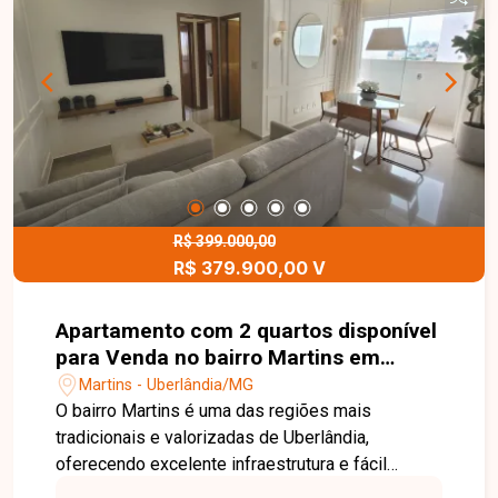
em uma localização privilegiada. Agende sua
visita e venha conhecer este imóvel!
R$ 399.000,00
R$ 379.900,00 V
Apartamento com 2 quartos disponível
para Venda no bairro Martins em
Uberlândia-MG
Martins - Uberlândia/MG
O bairro Martins é uma das regiões mais
tradicionais e valorizadas de Uberlândia,
oferecendo excelente infraestrutura e fácil
acesso ao Centro da cidade. Com proximidade a