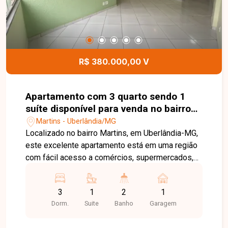
R$ 380.000,00 V
Apartamento com 3 quarto sendo 1
suíte disponível para venda no bairro
Martins em Uberlândia-MG
Martins - Uberlândia/MG
Localizado no bairro Martins, em Uberlândia-MG,
este excelente apartamento está em uma região
com fácil acesso a comércios, supermercados,
escolas, farmácias e diversos serviços
essenciais. O condomínio oferece tranquilidade e
3
1
2
1
praticidade, sendo uma ótima opção para quem
Dorm.
Suite
Banho
Garagem
busca qualidade de vida e conforto no dia a dia.
Com 75,50 m² de área privativa, o imóvel possui