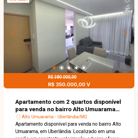
excelente aproveitamento dos espaços. Conta
ainda com 1 vaga de garagem, proporcionando
mais comodidade no dia a dia. O condomínio
dispõe de portaria 24 horas, além de área de
lazer e serviços, garantindo mais segurança,
conforto e conveniência aos moradores. Entre em
contato com a equipe da Delta Imóveis e agende
sua visita para conhecer essa oportunidade.
R$ 380.000,00
R$ 350.000,00 V
Apartamento com 2 quartos disponível
para venda no bairro Alto Umuarama
em Uberlândia-MG
Alto Umuarama - Uberlândia/MG
Apartamento disponível para venda no bairro Alto
Umuarama, em Uberlândia. Localizado em uma