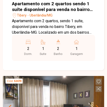
Apartamento com 2 quartos sendo 1
suíte disponível para venda no bairro
Tibery em Uberlândia-MG
Tibery - Uberlândia/MG
Apartamento com 2 quartos, sendo 1 suíte,
disponível para venda no bairro Tibery, em
Uberlândia-MG. Localizado em um dos bairros
mais tradicionais de Uberlândia, o Tibery oferece
excelente infraestrutura e fácil acesso aos
2
1
2
1
principais pontos da cidade. O imóvel está
Dorm.
Suite
Banho
Garagem
próximo ao Center Shopping, supermercados,
escolas, hospitais e diversos comércios,
proporcionando praticidade e qualidade de vida.
O apartamento possui 55 m² de área privativa e
conta com sala ampla integrada à cozinha
Cód.
52470
americana com armários planejados, 2 quartos,
sendo 1 suíte com armário planejado, banheiro
social, cozinha, área de serviço localizada na
sacada com armários e 1 vaga de garagem. Os
banheiros da suíte e social possuem armários,