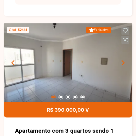
imóvel conta com 2 quartos, sendo 1 suíte, com
possibilidade de adaptação para 2 suítes,
proporcionando maior versatilidade aos
ambientes. Ambos os quartos possuem armários
Cód.
52444
Exclusivo
planejados e ar-condicionado. O apartamento
dispõe ainda de sala aconchegante, cozinha
planejada com armários, cooktop e forno elétrico,
área de serviço com porta de vidro e banheiros
equipados com armários e box em vidro. Para
maior comodidade, o imóvel possui 2 vagas de
garagem soltas, oferecendo praticidade no dia a
dia. Uma excelente oportunidade para quem
busca um apartamento funcional, bem localizado
e pronto para morar. Entre em contato para mais
informações e agende sua visita!
R$ 390.000,00 V
Apartamento com 3 quartos sendo 1