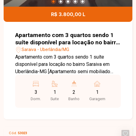
playground, horta, quadra de beach tennis e
portaria 24 horas, proporcionando segurança e
R$ 3.800,00 L
qualidade de vida para toda a família. Entre em
contato para mais informações e agende uma
visita para conhecer este excelente imóvel.
Apartamento com 3 quartos sendo 1
suíte disponível para locação no bairro
Saraiva em Uberlândia-MG
Saraiva - Uberlândia/MG
Apartamento com 3 quartos sendo 1 suíte
disponível para locação no bairro Saraiva em
Uberlândia-MG [Apartamento semi mobiliado
sendo sala ampla em dois ambientes com ar
condicionado, mesa de jantar, sofá, e painel de
3
1
2
1
TV, cozinha completa com armários, fogão,
Dorm.
Suite
Banho
Garagem
geladeira, alguns utensílios, área de serviço com
banheiro, hall para banheiro social, 3 quartos
sendo 3 com armários e 2 ar condicionado e 1
suíte, 1 vaga de garagem, condomínio com 1
elevador
Cód.
53023