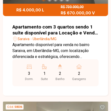
agende sua visita!
R$ 730.000,00
R$ 4.000,00 L
R$ 670.000,00 V
Apartamento com 3 quartos sendo 1
suíte disponível para Locação e Venda
no bairro Saraiva em Uberlândia-MG
Saraiva - Uberlândia/MG
Apartamento disponível para venda no bairro
Saraiva, em Uberlândia-MG, com localização
diferenciada e estratégica, oferecendo
praticidade, mobilidade e qualidade de vida para
você e sua família. Imóvel com 94,40 m², conta
3
1
2
2
com sala ampla, 03 dormitórios, sendo 01 suíte,
Dorm.
Suite
Banho
Garagens
banheiro social e lavabo, além de um projeto
exclusivo que prioriza conforto, funcionalidade e
excelente aproveitamento dos espaços. O
apartamento dispõe ainda de 02 vagas de
garagem em linha, sendo uma excelente opção
Cód.
50536
para quem busca morar bem em uma região