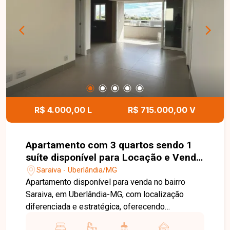
mais comodidade. Uma excelente oportunidade
para quem busca conforto, espaço e localização
privilegiada em Uberlândia-MG. Entre em contato
para mais informações e agende uma visita para
conhecer este imóvel disponível para locação e
venda.
R$ 4.000,00 L
R$ 715.000,00 V
Apartamento com 3 quartos sendo 1
suíte disponível para Locação e Venda
no bairro Saraiva em Uberlândia-MG
Saraiva - Uberlândia/MG
Apartamento disponível para venda no bairro
Saraiva, em Uberlândia-MG, com localização
diferenciada e estratégica, oferecendo
praticidade, mobilidade e qualidade de vida para