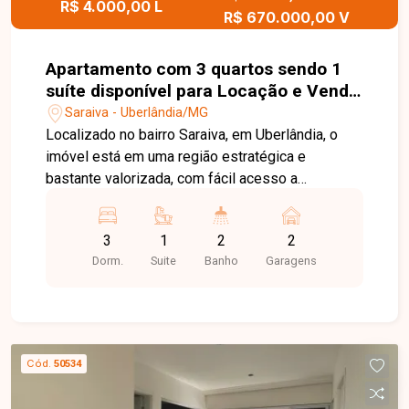
R$ 4.000,00 L
R$ 670.000,00 V
Apartamento com 3 quartos sendo 1
suíte disponível para Locação e Venda
no bairro Saraiva em Uberlândia-MG
Saraiva - Uberlândia/MG
Localizado no bairro Saraiva, em Uberlândia, o
imóvel está em uma região estratégica e
bastante valorizada, com fácil acesso a
importantes vias da cidade e ampla oferta de
comércios e serviços, proporcionando
3
1
2
2
praticidade, mobilidade e qualidade de vida para
Dorm.
Suite
Banho
Garagens
você e sua família. O apartamento possui 94,40
m² de área privativa, com sala ampla e bem
distribuída. Conta com 3 quartos, sendo 1 suíte,
além de banheiro social e lavabo. A cozinha
apresenta bom espaço e funcionalidade, com
Cód.
50534
acesso à área de serviço. O imóvel dispõe ainda
de 2 vagas de garagem em linha, oferecendo