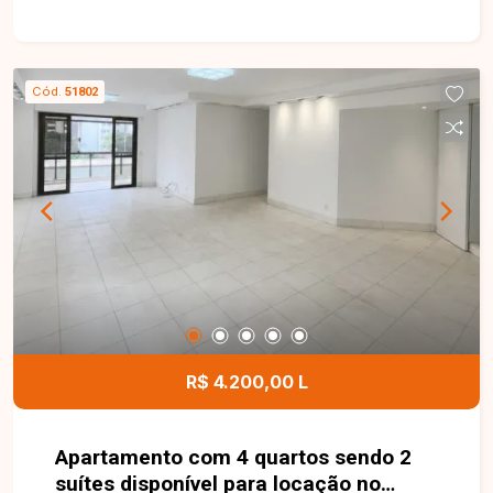
apartamento conta com ambientes modernos e
bem distribuídos, dispondo de 3 quartos, sendo
1 suíte, proporcionando conforto e privacidade
aos moradores. O imóvel possui armários
Cód.
51802
planejados, garantindo mais organização e
aproveitamento dos espaços, além de fogão já
instalado, oferecendo ainda mais praticidade para
quem deseja um imóvel pronto para morar. Uma
excelente oportunidade para quem busca
conforto, funcionalidade e ótima localização.
Entre em contato e agende sua visita para
conhecer este imóvel!
R$ 4.200,00 L
Apartamento com 4 quartos sendo 2
suítes disponível para locação no