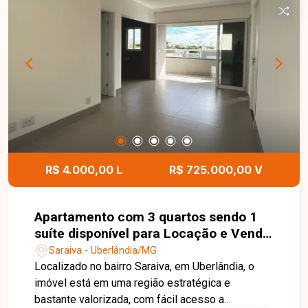
valorizada. Entre em contato e agende sua visita,
oportunidades como essa têm alta procura.
R$ 4.000,00 L
R$ 725.000,00 V
Apartamento com 3 quartos sendo 1
suíte disponível para Locação e Venda
no bairro Saraiva em Uberlândia-MG
Saraiva - Uberlândia/MG
Localizado no bairro Saraiva, em Uberlândia, o
imóvel está em uma região estratégica e
bastante valorizada, com fácil acesso a