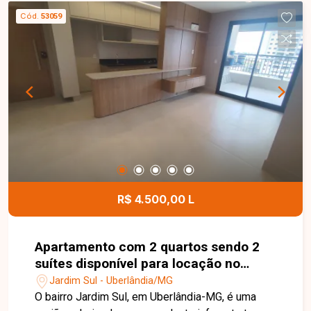
Cód.
53059
R$ 4.500,00 L
Apartamento com 2 quartos sendo 2
suítes disponível para locação no
bairro Jardim Sul em Uberlândia-MG
Jardim Sul - Uberlândia/MG
O bairro Jardim Sul, em Uberlândia-MG, é uma