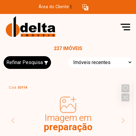
Área do Cliente
|
237 IMÓVEIS
Refinar Pesquisa
Cód.
53114
Imagem em
preparação