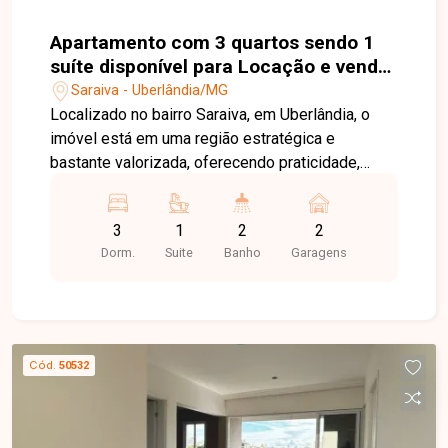
Apartamento com 3 quartos sendo 1
suíte disponível para Locação e venda
no bairro Saraiva em Uberlândia-MG
Saraiva - Uberlândia/MG
Localizado no bairro Saraiva, em Uberlândia, o
imóvel está em uma região estratégica e
bastante valorizada, oferecendo praticidade,
mobilidade e fácil acesso a comércios, serviços,
escolas e importantes vias da cidade, garantindo
3
1
2
2
mais qualidade de vida para você e sua família. O
Dorm.
Suite
Banho
Garagens
apartamento possui 94,40 m² de área privativa,
com sala ampla e bem distribuída. Conta com 3
quartos, sendo 1 suíte, além de banheiro social e
lavabo. A cozinha apresenta bom espaço e
funcionalidade, integrada a uma área de serviço.
Cód.
50532
O imóvel dispõe ainda de 2 vagas de garagem
em linha, proporcionando mais comodidade no
dia a dia. Uma excelente oportunidade para quem