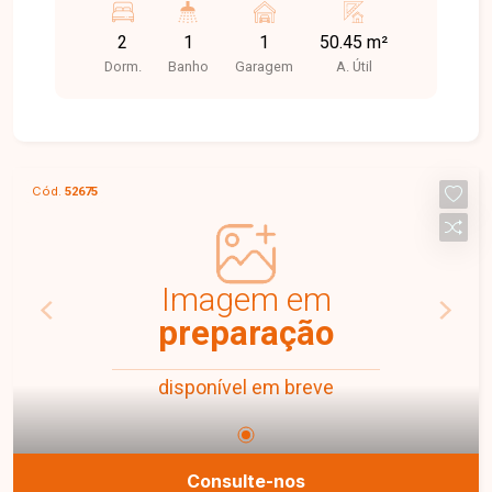
sua família. Com uma área útil de 50,45 m², o
2
1
1
50.45 m²
apartamento é ideal para quem busca um lar
Dorm.
Banho
Garagem
A. Útil
aconchegante e bem localizado. Não perca a
chance de conhecer esse empreendimento!
Cód.
52675
Imagem em
preparação
disponível em breve
Consulte-nos