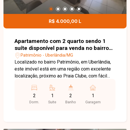
R$ 4.000,00 L
Apartamento com 2 quarto sendo 1
suíte disponível para venda no bairro
Patrimônio em Uberlândia-MG
Patrimônio - Uberlândia/MG
Localizado no bairro Patrimônio, em Uberlândia,
este imóvel está em uma região com excelente
localização, próximo ao Praia Clube, com fácil
acesso a comércios, serviços e opções de lazer,
proporcionando praticidade e qualidade de vida.
2
1
2
1
O apartamento conta com sala em 2 ambientes
Dorm.
Suite
Banho
Garagem
com sacada, 2 quartos com armários, sendo 1
suíte, ambos com ar-condicionado, banheiro
social, cozinha com armários integrada à área de
serviço, distribuídos em aproximadamente 60 m²,