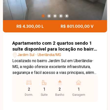
canalizado. Entre em contato com a equipe da
Delta Imóveis e agende sua visita para conhecer
essa oportunidade.
R$ 4.300,00 L
R$ 801.000,00 V
Apartamento com 2 quartos sendo 1
suíte disponível para locação no bairro
Jardim Sul em Uberlândia-MG
Jardim Sul - Uberlândia/MG
Localizado no bairro Jardim Sul em Uberlândia-
MG, a região oferece excelente infraestrutura,
segurança e fácil acesso a vias principais, além
de proximidade com comércios e serviços. O
apartamento de alto padrão conta com ambientes
2
1
2
1
climatizados com ar-condicionado, sala para 2
Dorm.
Suite
Banho
Garagem
ambientes com ampla sacada gourmet, 2 quartos
planejados com armários sendo 1 suíte, banheiro
social, cozinha planejada com armários e área de