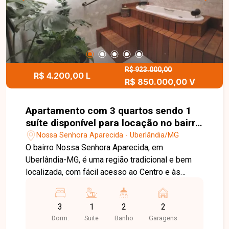
pronto para morar. Entre em contato e agende sua
visita.
R$ 923.000,00
R$ 4.200,00 L
R$ 850.000,00 V
Apartamento com 3 quartos sendo 1
suíte disponível para locação no bairro
Nossa Senhora Aparecida em
Nossa Senhora Aparecida - Uberlândia/MG
Uberlândia-MG
O bairro Nossa Senhora Aparecida, em
Uberlândia-MG, é uma região tradicional e bem
localizada, com fácil acesso ao Centro e às
principais avenidas da cidade, além de contar
com ampla oferta de comércios, escolas e
3
1
2
2
serviços, proporcionando praticidade e
Dorm.
Suite
Banho
Garagens
valorização. Apartamento padrão, composto por