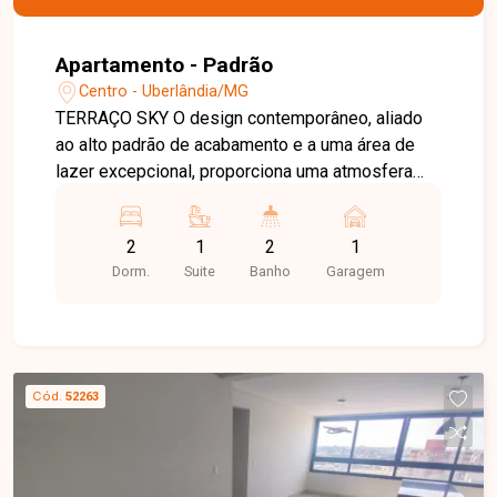
Apartamento - Padrão
Centro - Uberlândia/MG
TERRAÇO SKY O design contemporâneo, aliado
ao alto padrão de acabamento e a uma área de
lazer excepcional, proporciona uma atmosfera
surpreendente para quem deseja viver
intensamente o estilo de vida urbano. A Adega
2
1
2
1
Sky, equipada com churrasqueira, proporciona
Dorm.
Suite
Banho
Garagem
uma experiência exclusiva a 69 metros de altura,
ideal para celebrar momentos inesquecíveis. Os
apartamentos, disponíveis nas configurações de
um ou dois quartos com suíte e varanda, estão
distribuídos em uma torre única com apenas oito
Cód.
52263
unidades por pavimento, garantindo conforto e
privacidade. Com vinte andares e garagem
totalmente coberta, o projeto foi pensado para
oferecer a máxima praticidade e sofisticação.