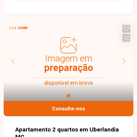
sala em dois ambientes com painel e lavabo com
armário, jardim de inverno com ofurô, cozinha
ampla com ilha, armários, cooktop e forno,
lavanderia ampla com armários, escritório com
Cód.
50088
planejados, banheiro social com armário, 3
quartos sendo 1 suíte, todos com guarda-roupas
embutidos, suíte com armário e corredor principal
com planejados. O imóvel conta ainda com 2
Imagem em
vagas de garagem. Uma excelente opção para
preparação
quem busca conforto, sofisticação e ambientes
planejados em uma localização estratégica. Entre
disponível em breve
em contato para mais informações e agende sua
visita.
Consulte-nos
Apartamento 2 quartos em Uberlandia
MG