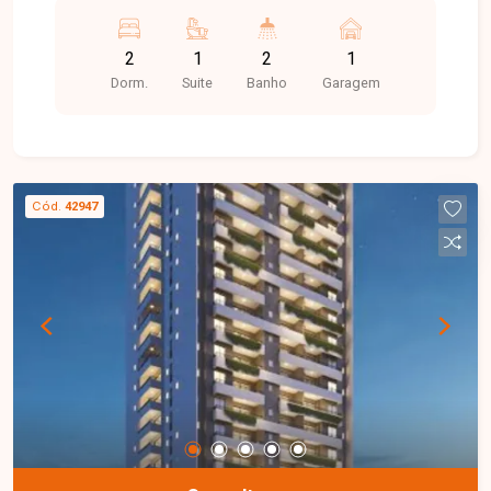
quadra poliesportiva....
2
1
2
1
Dorm.
Suite
Banho
Garagem
Cód.
42947