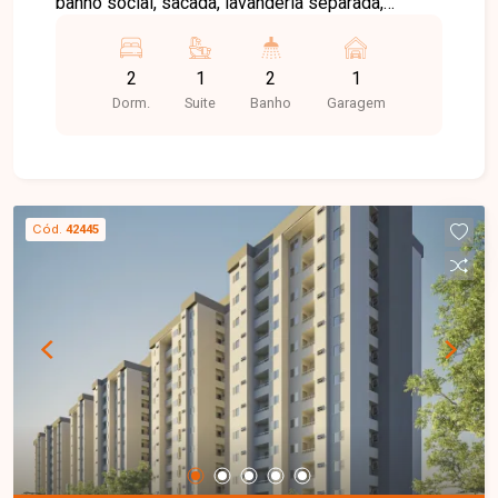
banho social, sacada, lavanderia separada,
acabamento de bancadas em granito,
acabamento diferenciado e 1 vaga de garagem.
2
1
2
1
Dorm.
Suite
Banho
Garagem
Cód.
42445