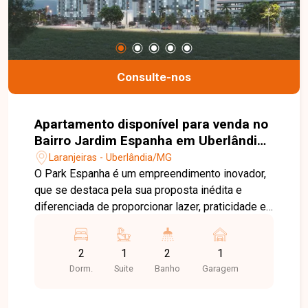
Consulte-nos
Apartamento disponível para venda no
Bairro Jardim Espanha em Uberlândia-
MG
Laranjeiras - Uberlândia/MG
O Park Espanha é um empreendimento inovador,
que se destaca pela sua proposta inédita e
diferenciada de proporcionar lazer, praticidade e
espaços colaborativos. Nosso projeto contempla
apartamentos de 2 quartos com opção de suíte,
2
1
2
1
varanda e térreo com garden. Localizado no
Dorm.
Suite
Banho
Garagem
Jardim Espanha, região próspera de Uberlândia,
foi projetado para valorizar a qualidade de vida e
a interação entre os moradores, com ambientes