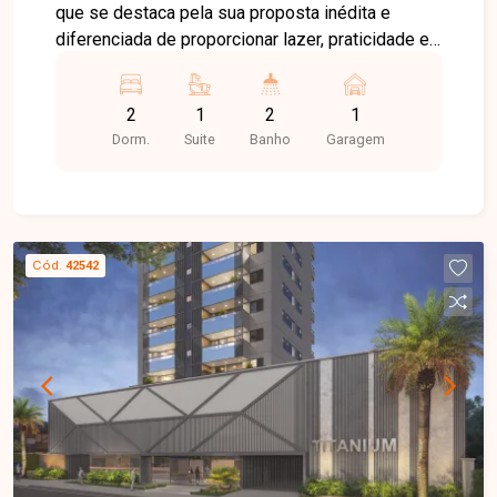
que se destaca pela sua proposta inédita e
diferenciada de proporcionar lazer, praticidade e
espaços colaborativos. Nosso projeto contempla
apartamentos de 2 quartos com opção de suíte,
2
1
2
1
varanda e térreo com garden. Localizado no
Dorm.
Suite
Banho
Garagem
Jardim Espanha, região próspera de Uberlândia,
foi projetado para valorizar a qualidade de vida e
a interação entre os moradores, com ambientes
funcionais e acolhedores.
Cód.
42542