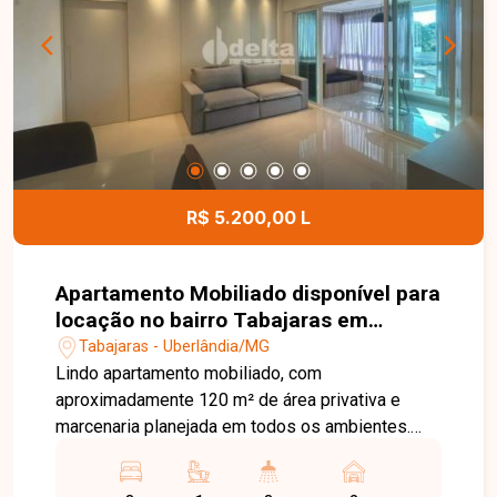
R$ 5.200,00 L
Apartamento Mobiliado disponível para
locação no bairro Tabajaras em
Uberlândia-MG
Tabajaras - Uberlândia/MG
Lindo apartamento mobiliado, com
aproximadamente 120 m² de área privativa e
marcenaria planejada em todos os ambientes.
Dispõe de sala ampla em dois ambientes,
equipada com ar-condicionado, sofá, mesa de