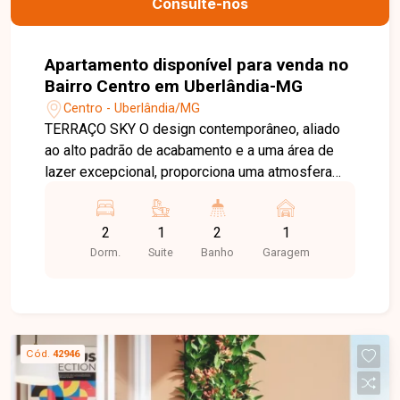
Consulte-nos
Apartamento disponível para venda no
Bairro Centro em Uberlândia-MG
Centro - Uberlândia/MG
TERRAÇO SKY O design contemporâneo, aliado
ao alto padrão de acabamento e a uma área de
lazer excepcional, proporciona uma atmosfera
surpreendente para quem deseja viver
intensamente o estilo de vida urbano. A Adega
2
1
2
1
Sky, equipada com churrasqueira, proporciona
Dorm.
Suite
Banho
Garagem
uma experiência exclusiva a 69 metros de altura,
ideal para celebrar momentos inesquecíveis. Os
apartamentos, disponíveis nas configurações de
um ou dois quartos com suíte e varanda, estão
distribuídos em uma torre única com apenas oito
Cód.
42946
unidades por pavimento, garantindo conforto e
privacidade. Com vinte andares e garagem