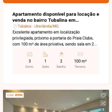
novo, decorado e pronto para morar. Uma
excelente oportunidade para quem busca um
apartamento moderno, completo e pronto para
Apartamento disponível para locação e
morar. Agende sua visita e venha conhecer este
venda no bairro Tubalina em
imóvel diferenciado!
Uberlândia-MG
Tubalina - Uberlândia/MG
Excelente apartamento em localização
privilegiada, próximo a portaria do Praia Clube,
com 100 m² de área privativa, sendo sala em 2
ambientes, 3 quartos sendo 1 suíte e 2 quartos
com sacada, banheiro social, cozinha, área de
3
1
2
100 m²
serviço, vaga de garagem presa para 2 carros e 1
Dorm.
Suite
Banho
Terreno
elevador. Observação: Serão instalados móveis
planejados.
Cód.
35994