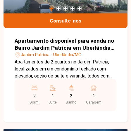
processo. Fale conosco pelo telefone ou
WhatsApp: (34) 3230-9914, ou, se preferir, venha
até uma de nossas unidades e converse
Consulte-nos
pessoalmente com um dos nossos consultores.
Estamos aqui para te ajudar a encontrar o imóvel
ideal!
Apartamento disponível para venda no
Bairro Jardim Patrícia em Uberlândia-
MG
Jardim Patrícia - Uberlândia/MG
Apartamentos de 2 quartos no Jardim Patrícia,
localizados em um condomínio fechado com
elevador, opção de suíte e varanda, todos com
vaga de garagem, oferecendo conforto,
segurança e uma área de lazer completa para
2
1
2
1
você e sua família. O Trilhas do Horizonte é mais
Dorm.
Suite
Banho
Garagem
do que um apartamento ? é o novo conceito de
viver bem, com lazer equipado, coleta seletiva,
sistema de segurança, portas diferenciadas, piso
laminado nos quartos (exceto no térreo) e