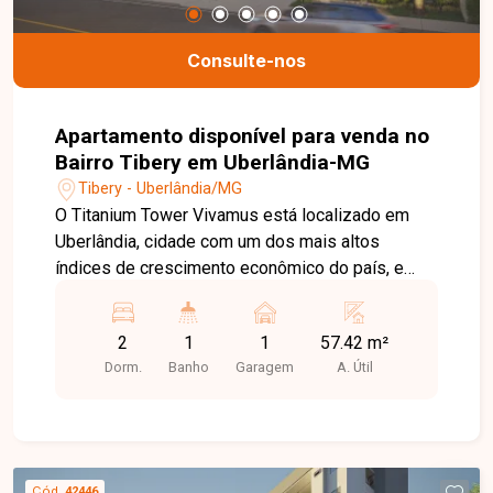
Consulte-nos
Apartamento disponível para venda no
Bairro Tibery em Uberlândia-MG
Tibery - Uberlândia/MG
O Titanium Tower Vivamus está localizado em
Uberlândia, cidade com um dos mais altos
índices de crescimento econômico do país, e
próximo ao Center Shopping, um dos maiores e
mais completos complexos multiuso do Brasil,
2
1
1
57.42 m²
com duas torres de hotel, centro de convenções,
Dorm.
Banho
Garagem
A. Útil
torre comercial, offices, coworking, contact center
e mais de 300 operações com o melhor mix de
moda, gastronomia, lazer e serviços.
Cód.
42446