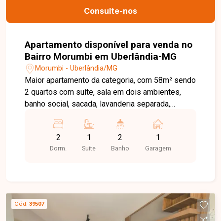
Consulte-nos
Apartamento disponível para venda no
Bairro Morumbi em Uberlândia-MG
Morumbi - Uberlândia/MG
Maior apartamento da categoria, com 58m² sendo
2 quartos com suíte, sala em dois ambientes,
banho social, sacada, lavanderia separada,
acabamento de bancadas em granito,
acabamento diferenciado e 1 vaga de garagem.
2
1
2
1
Dorm.
Suite
Banho
Garagem
Cód.
39507