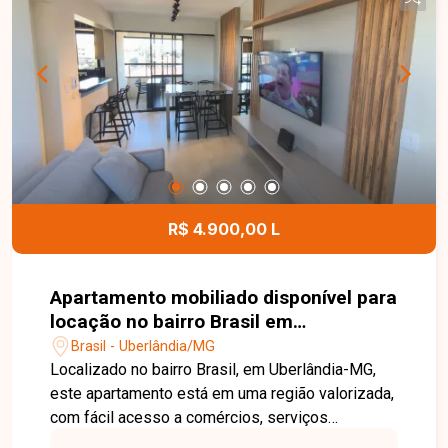
R$ 4.900,00 L
Apartamento mobiliado disponível para
locação no bairro Brasil em
Uberlândia-MG
Brasil - Uberlândia/MG
Localizado no bairro Brasil, em Uberlândia-MG,
este apartamento está em uma região valorizada,
com fácil acesso a comércios, serviços
essenciais e principais vias da cidade. O bairro