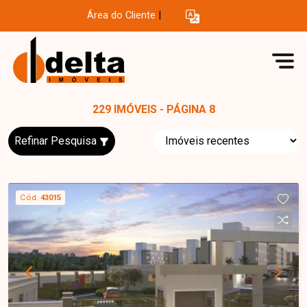
Área do Cliente
|
229 IMÓVEIS - PÁGINA 8
Refinar Pesquisa
Cód.
43015