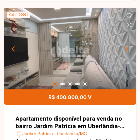
processo. Entre em contato conosco pelo
telefone ou WhatsApp no número (34) 3230-9900
Cód.
29991
ou venha conhecer nosso espaço e conversar
pessoalmente com um consultor que irá te
auxiliar na busca pelo imóvel que você busca.
Temos 3 unidades para te receber, no Centro,
Zona Sul ou Zona Leste: Av. João Naves de Ávila,
257 - Centro Rua Rafael Marino Neto, 135 -
Jardim Karaíba Av. Dr. Laerte Vieira Gonçalves,
607 - Santa Mônica
R$ 400.000,00 V
Apartamento disponível para venda no
bairro Jardim Patrícia em Uberlândia-
MG
Jardim Patrícia - Uberlândia/MG