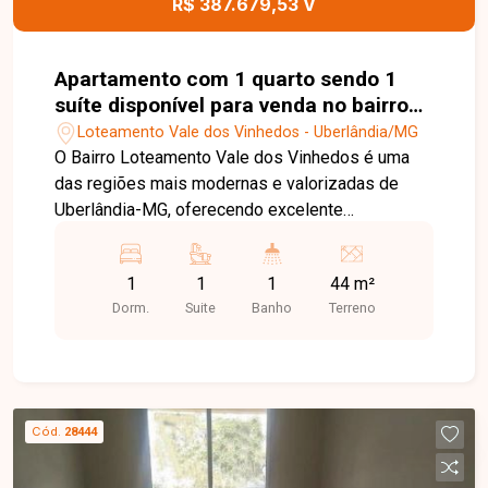
R$ 387.679,53 V
Apartamento com 1 quarto sendo 1
suíte disponível para venda no bairro
Loteamento Vale dos Vinhedos em
Loteamento Vale dos Vinhedos - Uberlândia/MG
Uberlândia-MG
O Bairro Loteamento Vale dos Vinhedos é uma
das regiões mais modernas e valorizadas de
Uberlândia-MG, oferecendo excelente
infraestrutura, tranquilidade e fácil acesso a
diversos pontos da cidade. O bairro se destaca
1
1
1
44 m²
pelo planejamento urbano, qualidade de vida e
Dorm.
Suite
Banho
Terreno
proximidade com comércios, serviços e áreas de
lazer, sendo ideal para quem busca conforto e
praticidade. Apartamentos com aproximadamente
44 m² de área privativa, com valores a partir de
R$ 387.679,53 até R$ 441.208,03. O imóvel
Cód.
28444
possui sala aconchegante, 1 quarto sendo 1
suíte, banheiro social, cozinha, área de serviço e