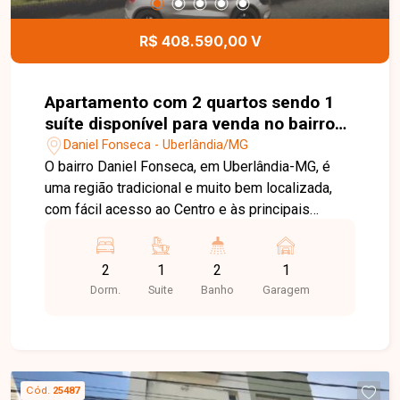
R$ 408.590,00 V
Apartamento com 2 quartos sendo 1
suíte disponível para venda no bairro
Daniel Fonseca em Uberlândia-MG
Daniel Fonseca - Uberlândia/MG
O bairro Daniel Fonseca, em Uberlândia-MG, é
uma região tradicional e muito bem localizada,
com fácil acesso ao Centro e às principais
avenidas da cidade. Conta com boa infraestrutura
de comércios, serviços, escolas e mobilidade,
2
1
2
1
sendo uma excelente opção para quem busca
Dorm.
Suite
Banho
Garagem
praticidade no dia a dia sem abrir mão de uma
localização estratégica. Sala ampla, 2 quartos
sendo 1 suíte, banheiro social, cozinha,
lavanderia, sacada, área gourmet e 1 vaga de
garagem. O imóvel possui aproximadamente
Cód.
25487