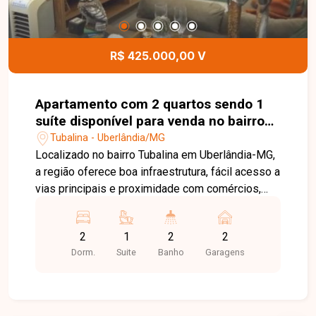
R$ 425.000,00 V
Apartamento com 2 quartos sendo 1
suíte disponível para venda no bairro
Tubalina em Uberlândia-MG
Tubalina - Uberlândia/MG
Localizado no bairro Tubalina em Uberlândia-MG,
a região oferece boa infraestrutura, fácil acesso a
vias principais e proximidade com comércios,
serviços e opções de conveniência, garantindo
praticidade no dia a dia. O apartamento possui
2
1
2
2
aproximadamente 70 m² de área privativa, todo
Dorm.
Suite
Banho
Garagens
montado com armários planejados, composto por
sala ampla em 2 ambientes com sacada, 2
quartos sendo 1 suíte, banheiro social, cozinha,
área de serviço e 2 vagas de garagem. O