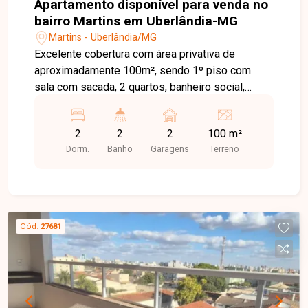
Apartamento disponível para venda no
bairro Martins em Uberlândia-MG
Martins - Uberlândia/MG
Excelente cobertura com área privativa de
aproximadamente 100m², sendo 1º piso com
sala com sacada, 2 quartos, banheiro social,
cozinha e área de serviço. 2º piso com sala,
sacada, banheiro social, varanda gourmet,
2
2
2
100 m²
churrasqueira e 2 vagas de garagem. Condomínio
Dorm.
Banho
Garagens
Terreno
com portaria 24 horas, salão de festa, quadra
poliesportiva, gás canalizado, playground,
piscinas, sauna e espaço gourmet. Agende agora
mesmo uma visita e venha conhecer
pessoalmente todos os detalhes deste incrível
Cód.
27681
imóvel. Estamos à disposição para esclarecer
suas dúvidas e auxiliar em todo o processo.
Entre em contato conosco pelo telefone ou
WhatsApp no número 32309900 ou venha
conhecer nosso espaço e conversar