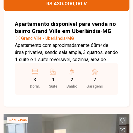
descoberta. Esta é uma excelente oportunidade
R$ 430.000,00 V
para quem busca um apartamento completo,
mobiliado e pronto para morar em uma
localização privilegiada no bairro Santa Mônica.
Apartamento disponível para venda no
Agende uma visita e venha conhecer todos os
bairro Grand Ville em Uberlândia-MG
detalhes deste imóvel.
Grand Ville - Uberlândia/MG
Apartamento com aproximadamente 68m² de
área privativa, sendo sala ampla, 3 quartos, sendo
1 suíte e 1 suíte reversível, cozinha, área de
serviço, varanda e 2 vagas. Condomínio com
espaço gourmet com churrasqueira, espaço kids,
3
1
2
2
Fitness, piscina Adulto e Infantil, quadra
Dorm.
Suite
Banho
Garagens
poliesportiva salão de festas, bicicletário,
câmeras de segurança, cerca elétrica, elevador e
gás canalizado com valor aproximado de R$
289,00. Agende agora mesmo uma visita e venha
conhecer pessoalmente todos os detalhes deste
Cód.
24946
incrível imóvel. Estamos à disposição para
esclarecer suas dúvidas e auxiliar em todo o