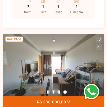
tipos de plantas, 52m², 54 e 59m². Cada
2
1
1
1
apartamento equivale a 200 mil reais.
Dorm.
Suite
Banho
Garagem
Cód.
24761
R$ 388.000,00 V