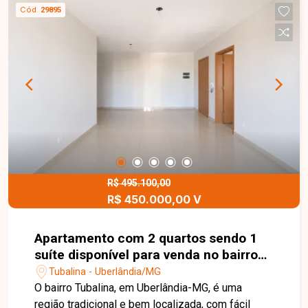
Cód.
29895
R$ 495.100,00
R$ 450.000,00 V
Apartamento com 2 quartos sendo 1
suíte disponível para venda no bairro
Tubalina em Uberlândia-MG
Tubalina - Uberlândia/MG
O bairro Tubalina, em Uberlândia-MG, é uma
região tradicional e bem localizada, com fácil