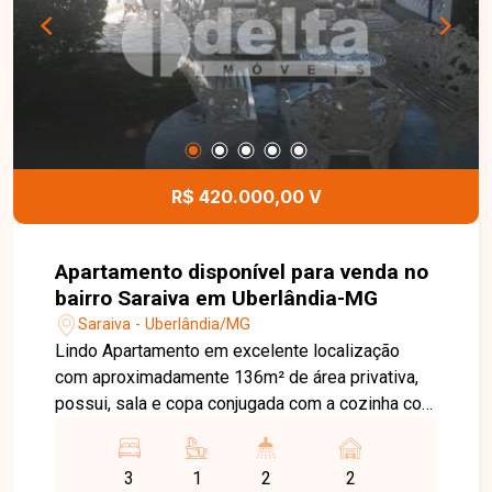
mais comodidade aos moradores. O condomínio
oferece excelente infraestrutura, com elevador,
academia, salão de festas e bicicletário,
garantindo conforto, praticidade e lazer no dia a
dia. Uma excelente oportunidade para quem
busca um imóvel moderno, bem localizado e
pronto para morar. Entre em contato para mais
R$ 420.000,00 V
informações e agende sua visita!
Apartamento disponível para venda no
bairro Saraiva em Uberlândia-MG
Saraiva - Uberlândia/MG
Lindo Apartamento em excelente localização
com aproximadamente 136m² de área privativa,
possui, sala e copa conjugada com a cozinha com
armários, 3 quartos sendo 1 suíte com armários,
banheiro social, área de serviço com banheiro,
3
1
2
2
lavanderia, despensa e 2 vaga de garagem.