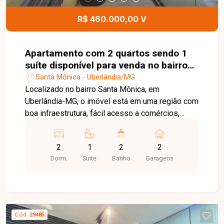
R$ 460.000,00 V
Apartamento com 2 quartos sendo 1
suíte disponível para venda no bairro
Santa Mônica em Uberlândia-MG
Santa Mônica - Uberlândia/MG
Localizado no bairro Santa Mônica, em
Uberlândia-MG, o imóvel está em uma região com
boa infraestrutura, fácil acesso a comércios,
serviços e às principais vias da cidade,
oferecendo praticidade e qualidade de vida no
2
1
2
2
dia a dia. Sala em dois ambientes, 2 quartos,
Dorm.
Suite
Banho
Garagens
sendo 1 suíte, banheiro social, cozinha com
armários, lavanderia e 2 vagas de garagem.
Aproximadamente 80 m² de área privativa.
Destaque para a área gourmet privativa com
churrasqueira, pia e ofurô, ideal para momentos
Cód.
29485
de lazer e conforto. Uma ótima opção para quem