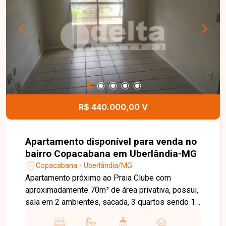
1 vaga de garagem. O condomínio conta com
projeto imponente e de grande personalidade,
além de oferecer piscina de raia com 25 metros,
espaço fitness, coworking, salão de festas e
jogos e lavanderia coletiva, proporcionando
conforto, lazer e praticidade no dia a dia. Agende
uma visita e venha conhecer todos os detalhes
deste excelente empreendimento no Bairro
Loteamento Vale dos Vinhedos. Entre em contato
R$ 440.000,00 V
com nossa equipe e encontre o imóvel ideal para
viver ou investir em Uberlândia-MG.
Apartamento disponível para venda no
bairro Copacabana em Uberlândia-MG
Copacabana - Uberlândia/MG
Apartamento próximo ao Praia Clube com
aproximadamente 70m² de área privativa, possui,
sala em 2 ambientes, sacada, 3 quartos sendo 1
suíte com armários, banheiro social, cozinha com