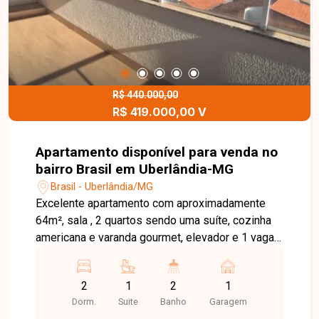
pessoalmente com um consultor que irá te
auxiliar na busca pelo imóvel que você busca.
Temos 3 unidades para te receber, no Centro,
Zona Sul ou Zona Leste: Av. João Naves de Ávila,
257 - Centro Rua Rafael Marino Neto, 135 -
Jardim Karaíba Av. Dr. Laerte Vieira Gonçalves,
R$ 440.000,00
R$ 419.000,00 V
607 - Santa Mônica
Apartamento disponível para venda no
bairro Brasil em Uberlândia-MG
Brasil - Uberlândia/MG
Excelente apartamento com aproximadamente
64m², sala , 2 quartos sendo uma suíte, cozinha
americana e varanda gourmet, elevador e 1 vaga
de garagem.
2
1
2
1
Dorm.
Suite
Banho
Garagem