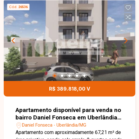
condomínio conta com elevador, portaria 24
Cód.
26536
horas, piscina, academia, spa, salão de festas,
brinquedoteca e mercadinho interno. Entre em
contato com a equipe da Delta Imóveis e agende
sua visita para conhecer essa oportunidade.
R$ 389.818,00 V
Apartamento disponível para venda no
bairro Daniel Fonseca em Uberlândia-
MG
Daniel Fonseca - Uberlândia/MG
Apartamento com aproximadamente 67,21 m² de