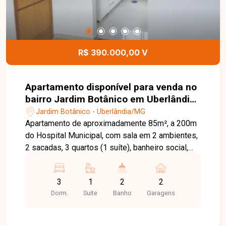
R$ 390.000,00 V
Apartamento disponível para venda no
bairro Jardim Botânico em Uberlândia-
MG
Jardim Botânico - Uberlândia/MG
Apartamento de aproximadamente 85m², a 200m
do Hospital Municipal, com sala em 2 ambientes,
2 sacadas, 3 quartos (1 suíte), banheiro social,
cozinha, área de serviço e 2 vagas de garagem.
Conta com armários planejados em todos os
3
1
2
2
ambientes. Agende agora mesmo uma visita e
Dorm.
Suite
Banho
Garagens
venha conhecer pessoalmente todos os detalhes
deste incrível imóvel. Estamos à disposição para
esclarecer suas dúvidas e auxiliar em todo o