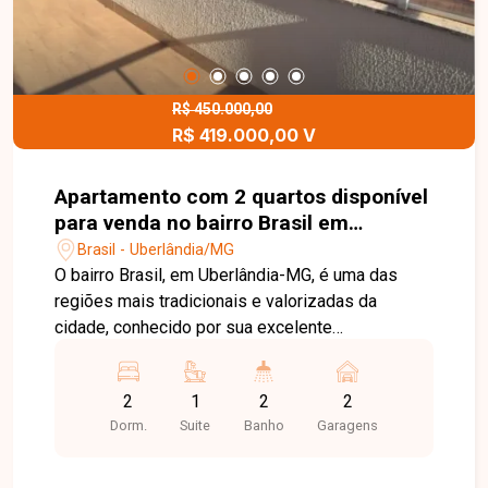
R$ 450.000,00
R$ 419.000,00 V
Apartamento com 2 quartos disponível
para venda no bairro Brasil em
Uberlândia - MG.
Brasil - Uberlândia/MG
O bairro Brasil, em Uberlândia-MG, é uma das
regiões mais tradicionais e valorizadas da
cidade, conhecido por sua excelente
infraestrutura, ampla oferta de comércios,
serviços, escolas e fácil acesso ao Centro e às
2
1
2
2
principais vias. É uma localização que oferece
Dorm.
Suite
Banho
Garagens
praticidade, mobilidade e qualidade de vida no
dia a dia. Excelente apartamento com
aproximadamente 66 m², composto por sala, 02