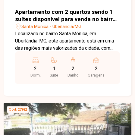
Apartamento com 2 quartos sendo 1
suítes disponível para venda no bairro
Santa Mônica em Uberlândia-MG
Santa Mônica - Uberlândia/MG
Localizado no bairro Santa Mônica, em
Uberlândia-MG, este apartamento está em uma
das regiões mais valorizadas da cidade, com
localização estratégica, fácil acesso às
principais avenidas e proximidade de
2
1
2
2
universidades, supermercados, escolas,
Dorm.
Suite
Banho
Garagens
restaurantes e diversos serviços. O bairro
oferece praticidade, conforto e excelente
qualidade de vida. O imóvel possui 60 m² de área
privativa, distribuídos em sala aconchegante, 2
quartos, sendo 1 suíte, banheiro social, cozinha
Cód.
27982
com armários planejados, área de serviço e uma
agradável sacada gourmet equipada com pia e
cooktop, ideal para momentos de lazer. Conta
ainda com 2 vagas de garagem, proporcionando