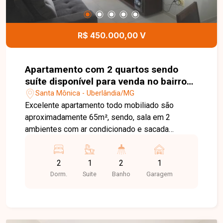
de Ávila, 257 - Centro Rua Rafael Marino Neto,
135 - Jardim Karaíba Av. Dr. Laerte Vieira
Gonçalves, 607 ? Santa Mônica
R$ 450.000,00 V
Apartamento com 2 quartos sendo
suíte disponível para venda no bairro
Santa Mônica em Uberlândia - MG.
Santa Mônica - Uberlândia/MG
Excelente apartamento todo mobiliado são
aproximadamente 65m², sendo, sala em 2
ambientes com ar condicionado e sacada
gourmet, 2 quartos com armários e ar
condicionado, banheiro social, cozinha planeja
2
1
2
1
com armários e utensílios domésticos, área de
Dorm.
Suite
Banho
Garagem
serviço e 01 vaga de garagem. Condomínio
possui, elevadores e gás incluso.