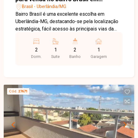
Uberlândia-MG
Brasil - Uberlândia/MG
Bairro Brasil é uma excelente escolha em
Uberlândia-MG, destacando-se pela localização
estratégica, fácil acesso às principais vias da
cidade e boa oferta de comércios, serviços e
opções de lazer. A região oferece praticidade e
2
1
2
1
qualidade de vida. Excelente apartamento com
Dorm.
Suite
Banho
Garagem
aproximadamente 63,28 m² de área privativa,
sendo sala ampla, 2 quartos (sendo 1 suíte),
banheiro social, cozinha americana, sacada, área
de serviço e 1 vaga de garagem. Uma ótima
oportunidade para quem busca conforto,
Cód.
27671
funcionalidade e um imóvel bem localizado. Entre
em contato e agende sua visita!