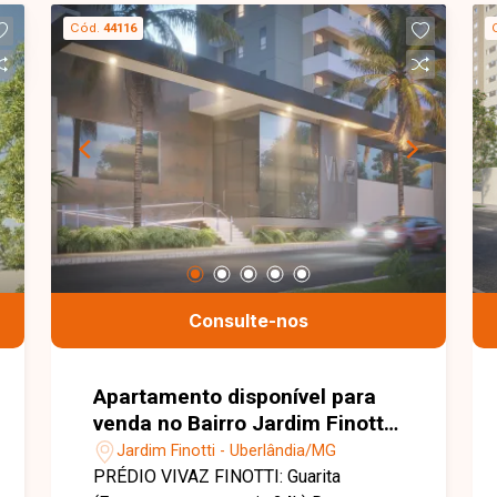
na sala Varanda gourmet com
Cód.
44116
churrasqueira
Consulte-nos
Apartamento disponível para
venda no Bairro Jardim Finotti
em Uberlândia-MG
Jardim Finotti - Uberlândia/MG
PRÉDIO VIVAZ FINOTTI: Guarita