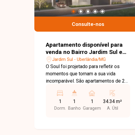
Consulte-nos
Apartamento disponível para
venda no Bairro Jardim Sul em
Uberlândia-MG
Jardim Sul - Uberlândia/MG
O Soul foi projetado para refletir os
momentos que tornam a sua vida
incomparável. São apartamentos de 2
quartos com opção de varanda e
varanda com suíte, garantindo o espaço
1
1
1
34.34 m²
ideal para viver com conforto e
Dorm.
Banho
Garagem
A. Útil
praticidade. Um dos pontos altos do
empreendimento é a área de lazer, que
oferece uma experiência completa para
você e sua família com piscinas com