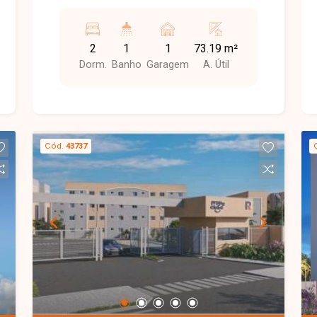
2
1
1
73.19 m²
Dorm.
Banho
Garagem
A. Útil
Cód.
43737