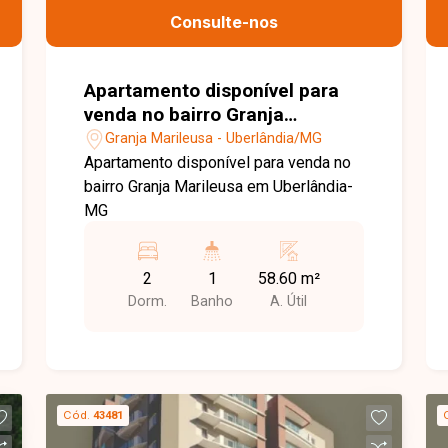
Consulte-nos
Apartamento disponível para
venda no bairro Granja
Marileusa em Uberlândia-MG
Granja Marileusa - Uberlândia/MG
Apartamento disponível para venda no
bairro Granja Marileusa em Uberlândia-
MG
2
1
58.60 m²
Dorm.
Banho
A. Útil
Cód.
43481