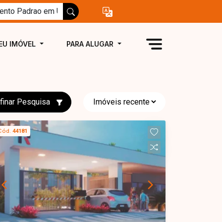
EU IMÓVEL
PARA ALUGAR
finar Pesquisa
Cód.
44181