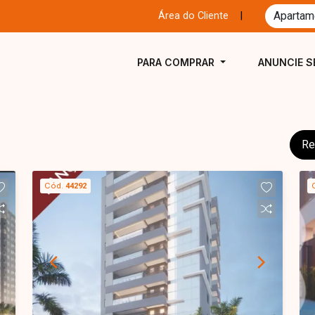
Área do Cliente
|
PARA COMPRAR
ANUNCIE S
Re
Cód.
44292