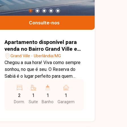
Consulte-nos
Apartamento disponível para
venda no Bairro Grand Ville em
Uberlândia-MG
Grand Ville - Uberlândia/MG
Chegou a sua hora! Viva como sempre
sonhou, no que é seu. O Reserva do
Sabiá é o lugar perfeito para quem
busca praticidade, segurança, lazer e
contato com a natureza, sem abrir mão
2
1
1
1
do conforto e da comodidade. Um
Dorm.
Suite
Banho
Garagem
Minha Casa Minha Vida moderno, com
apartamentos de 2 quartos, suíte
reversível e varanda, em um
condomínio clube completo. Seu novo