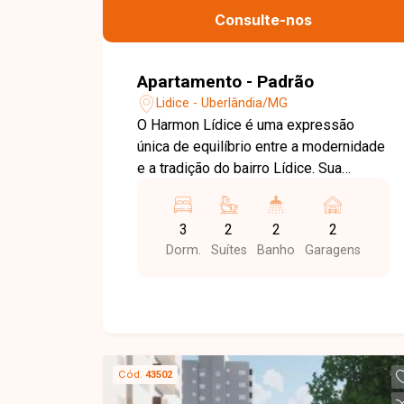
irá te auxiliar na busca pelo imóvel que
Consulte-nos
você busca. Temos 3 unidades para te
receber, no Centro, Zona Sul ou Zona
Leste: Av. João Naves de Ávila, 257 -
Apartamento - Padrão
Centro Rua Rafael Marino Neto, 135 -
Lidice - Uberlândia/MG
Jardim Karaíba Av. Dr. Laerte Vieira
O Harmon Lídice é uma expressão
Gonçalves, 607 ? Santa Mônica
única de equilíbrio entre a modernidade
e a tradição do bairro Lídice. Sua
fachada assimétrica se destaca,
oferecendo um novo olhar sobre a
3
2
2
2
verticalização da região Torre Única Até
Dorm.
Suítes
Banho
Garagens
4 Suítes Apartamentos de 126m² a
262m²
Cód.
43502