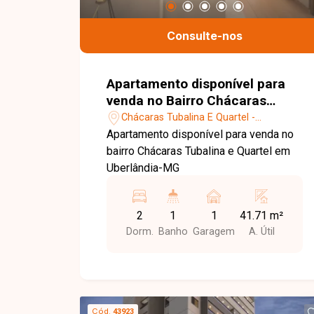
Consulte-nos
Apartamento disponível para
venda no Bairro Chácaras
Tubalina e Quartel em
Chácaras Tubalina E Quartel -
Uberlândia-MG
Uberlândia/MG
Apartamento disponível para venda no
bairro Chácaras Tubalina e Quartel em
Uberlândia-MG
2
1
1
41.71 m²
Dorm.
Banho
Garagem
A. Útil
Cód.
43923