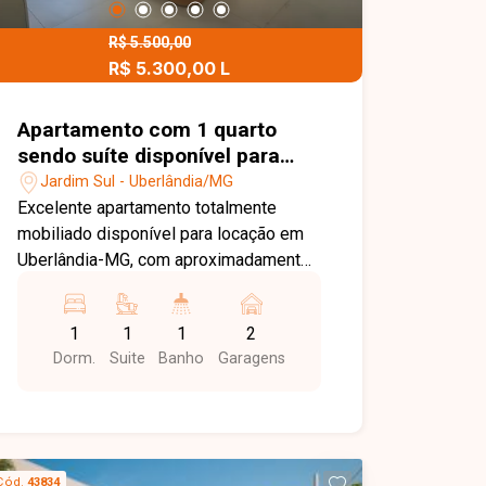
R$ 5.500,00
R$ 5.300,00 L
Apartamento com 1 quarto
sendo suíte disponível para
locação no bairro em
Jardim Sul - Uberlândia/MG
Uberlândia-MG
Excelente apartamento totalmente
mobiliado disponível para locação em
Uberlândia-MG, com aproximadamente
68 m² de área privativa, oferecendo
conforto, sofisticação e excelente
1
1
1
2
aproveitamento dos espaços. O imóvel
Dorm.
Suite
Banho
Garagens
conta com sala ampla em 2 ambientes
equipada com ar-condicionado,
banheiro social com armário e box em
blindex, além de sacada gourmet com
armários, proporcionando praticidade e
Cód.
43834