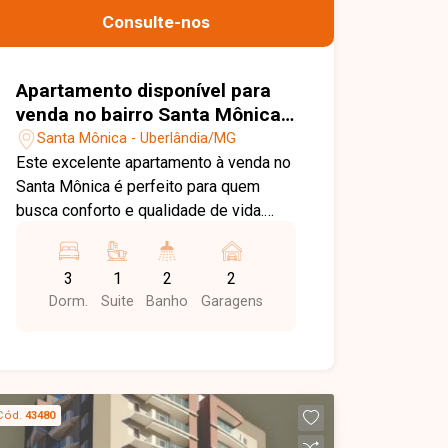
Consulte-nos
Apartamento disponível para
venda no bairro Santa Mônica
em Uberlândia-MG
Santa Mônica - Uberlândia/MG
Este excelente apartamento à venda no
Santa Mônica é perfeito para quem
busca conforto e qualidade de vida.
Com 3 quartos, sendo 1 suíte, conta
com sala em dois ambientes, cozinha
3
1
2
2
funcional e uma incrível varanda
Dorm.
Suite
Banho
Garagens
gourmet com churrasqueira a carvão,
ideal para momentos de lazer. O
condomínio oferece uma estrutura
completa, incluindo academia,
brinquedoteca, sauna, espaço gourmet
Cód.
43480
e diversas opções de lazer para toda a