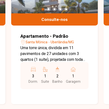
Consulte-nos
Apartamento - Padrão
Santa Mônica - Uberlândia/MG
Uma torre única, dividida em 11
pavimentos de 27 unidades com 3
quartos (1 suíte), projetada com toda
atenção aos detalhes que você e sua
família buscam em um espaço. 3
3
1
2
1
quartos 1 suíte Lavabo Sala em 2
Dorm.
Suite
Banho
Garagem
ambientes Rodapé embutido Cozinha
tradicional e área de serviço Suíte
master com vista panorâmica Sala e
varanda gourmet nivelados 4 pontos
para ar-condicionado 3 nos quartos, 1