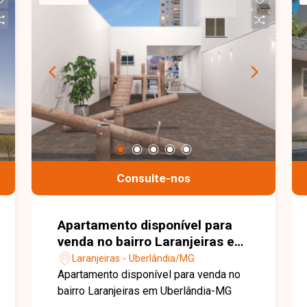
Consulte-nos
Apartamento disponível para
venda no bairro Laranjeiras em
Uberlândia-MG
Laranjeiras - Uberlândia/MG
Apartamento disponível para venda no
bairro Laranjeiras em Uberlândia-MG