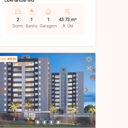
Uberlândia-MG
para morar em Uberlândia-MG. Entre em
contato com nossa equipe e agende
sua visita!
2
1
1
43.73 m²
Dorm.
Banho
Garagem
A. Útil
Cód.
43515