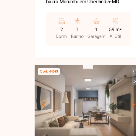
bairro Morumbi em Uberlândia-MG
2
1
1
59 m²
Dorm.
Banho
Garagem
A. Útil
Cód.
44093