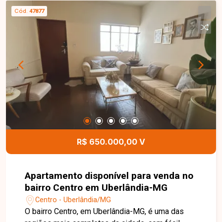
de serviço e excelente aproveitamento dos
Cód.
47877
espaços internos. Possui ainda 2 vagas de
garagem e o condomínio conta com elevador,
garantindo mais comodidade aos moradores.
Entre em contato com a equipe da Delta Imóveis
e agende sua visita para conhecer essa
oportunidade.
R$ 650.000,00 V
Apartamento disponível para venda no
bairro Centro em Uberlândia-MG
Centro - Uberlândia/MG
O bairro Centro, em Uberlândia-MG, é uma das