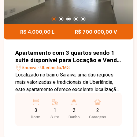
R$ 4.000,00 L
R$ 700.000,00 V
Apartamento com 3 quartos sendo 1
suíte disponível para Locação e Venda
no bairro Saraiva em Uberlândia-MG
Saraiva - Uberlândia/MG
Localizado no bairro Saraiva, uma das regiões
mais valorizadas e tradicionais de Uberlândia,
este apartamento oferece excelente localização,
com fácil acesso às principais avenidas da
cidade e proximidade a supermercados,
3
1
2
2
farmácias, escolas, universidades, restaurantes e
Dorm.
Suite
Banho
Garagens
diversos serviços essenciais. Um endereço que
proporciona praticidade, mobilidade e qualidade
de vida para toda a família. O imóvel possui 94,40