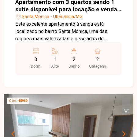
Apartamento com 3 quartos sendo 1
suíte disponível para locação e venda
no bairro Santa Mônica em
Santa Mônica - Uberlândia/MG
Uberlândia-MG.
Este excelente apartamento à venda está
localizado no bairro Santa Mônica, uma das
regiões mais valorizadas e desejadas de
Uberlândia, próximo às avenidas Lázara Alves,
João Naves e César Finotti. Com
3
1
2
2
aproximadamente 90,86m² de área privativa, o
Dorm.
Suite
Banho
Garagens
imóvel oferece uma sala ampla integrada à
varanda gourmet, perfeita para momentos de
lazer e convivência. São 3 quartos, sendo 1 suíte,
além de banheiro social, cozinha planejada, área
de serviço e 2 vagas de garagem presas. O
Cód.
48960
apartamento conta com armários planejados em
todos os ambientes, ar-condicionado, iluminação
instalada e acabamento moderno e de bom
gosto, proporcionando elegância e praticidade
para o dia a dia. O condomínio oferece salão de