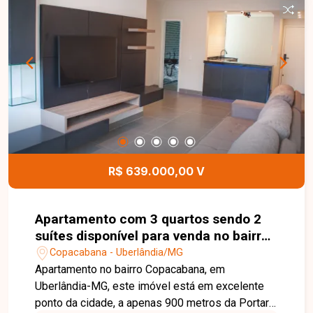
mais informações e agende sua visita.
R$ 639.000,00 V
Apartamento com 3 quartos sendo 2
suítes disponível para venda no bairro
Copacabana em Uberlândia-MG
Copacabana - Uberlândia/MG
Apartamento no bairro Copacabana, em
Uberlândia-MG, este imóvel está em excelente
ponto da cidade, a apenas 900 metros da Portaria