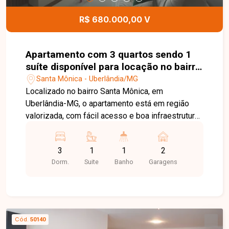
R$ 680.000,00 V
Apartamento com 3 quartos sendo 1
suíte disponível para locação no bairro
Santa Mônica em Uberlândia-MG
Santa Mônica - Uberlândia/MG
Localizado no bairro Santa Mônica, em
Uberlândia-MG, o apartamento está em região
valorizada, com fácil acesso e boa infraestrutura
de comércios e serviços. Apartamento com
aproximadamente 112 m² de área privativa,
3
1
1
2
composto por sala ampla em 2 ambientes,
Dorm.
Suite
Banho
Garagens
varanda gourmet com churrasqueira, 3 quartos
sendo 1 suíte com armários, banheiro social,
cozinha com armários, área de serviço separada
e 2 vagas de garagem presas. Uma ótima opção
para quem busca espaço e conforto em
Cód.
50140
excelente localização. Entre em contato para