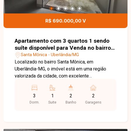
oportunidade tanto para moradia quanto para
investimento, em uma região com grande oferta
de comércios e serviços. Analisa permuta. Entre
R$ 690.000,00 V
em contato para mais informações e agende sua
visita!
Apartamento com 3 quartos 1 sendo
suíte disponível para Venda no bairro
Santa Mônica em Uberlândia-MG
Santa Mônica - Uberlândia/MG
Localizado no bairro Santa Mônica, em
Uberlândia-MG, o imóvel está em uma região
valorizada da cidade, com excelente
infraestrutura e proximidade a supermercados,
escolas, farmácias, restaurantes e diversos
3
1
2
2
comércios. O bairro também oferece fácil acesso
Dorm.
Suite
Banho
Garagens
às principais avenidas, proporcionando
praticidade e mobilidade no dia a dia.
Apartamento térreo, pronto para morar, composto
por 03 quartos, sendo 01 suíte com sacada, sala