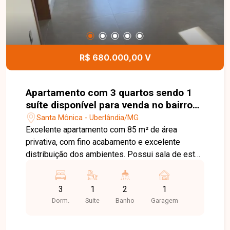
e agende sua visita para conhecer essa
oportunidade.
R$ 680.000,00 V
Apartamento com 3 quartos sendo 1
suíte disponível para venda no bairro
Santa Mônica em Uberlândia - MG.
Santa Mônica - Uberlândia/MG
Excelente apartamento com 85 m² de área
privativa, com fino acabamento e excelente
distribuição dos ambientes. Possui sala de estar
e jantar integradas, 3 quartos, sendo 1 suíte,
banheiro social, cozinha e área de serviço, além
3
1
2
1
de sacada e 1 vaga de garagem. O prédio conta
Dorm.
Suite
Banho
Garagem
com elevador e apenas 2 apartamentos por andar,
garantindo mais privacidade. O imóvel dispõe de
armários nos quartos, cozinha e banheiros,