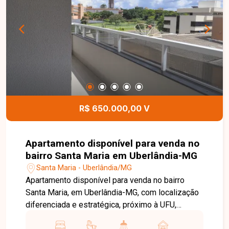
privativa, composto por 02 salas amplas, 01
banheiro social, 03 quartos, sendo 02 suítes,
incluindo 01 suíte máster com banheira de
hidromassagem, lavanderia separada com tanque
e terraço gourmet com pia e armários. O imóvel
conta com mobília completa. Condomínio com
elevador. Uma excelente opção para quem busca
conforto, espaço e praticidade em uma
localização estratégica. Agende sua visita e
R$ 650.000,00 V
venha conhecer este imóvel completo e pronto
para morar.
Apartamento disponível para venda no
bairro Santa Maria em Uberlândia-MG
Santa Maria - Uberlândia/MG
Apartamento disponível para venda no bairro
Santa Maria, em Uberlândia-MG, com localização
diferenciada e estratégica, próximo à UFU,
oferecendo praticidade, mobilidade e qualidade