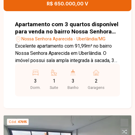
R$ 650.000,00 V
Apartamento com 3 quartos disponível
para venda no bairro Nossa Senhora
Aparecida em Uberlândia-MG.
Nossa Senhora Aparecida - Uberlândia/MG
Excelente apartamento com 91,99m² no bairro
Nossa Senhora Aparecida em Uberlândia. O
imóvel possui sala ampla integrada à sacada, 3
quartos sendo 1 suíte com closet, lavabo e
banheiro social. A cozinha conta com ilha e ótimo
3
1
3
2
aproveitamento de espaço, além da área de
Dorm.
Suite
Banho
Garagens
serviço com despensa. Dispõe ainda de 2 vagas
de garagem e prédio com 2 elevadores. O
condomínio oferece completa infraestrutura de
lazer com piscina, brinquedoteca, bicicletário,
espaço fitness, espaço gourmet e salão de
Cód.
47695
festas, todos entregues mobiliados pela
construtora. Diferenciais como preparação para