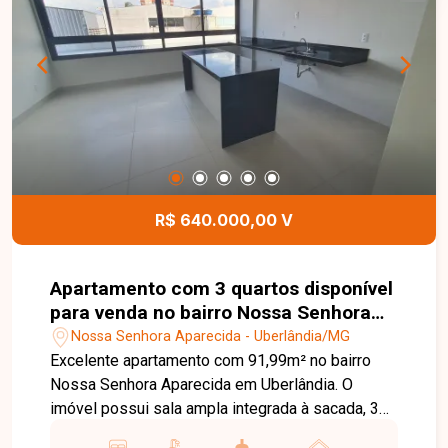
ar-condicionado, gás canalizado, rodapés
embutidos, nichos nos banheiros e porcelanato
84x84 garantem praticidade e sofisticação.
R$ 640.000,00 V
Apartamento com 3 quartos disponível
para venda no bairro Nossa Senhora
Aparecida em Uberlândia-MG.
Nossa Senhora Aparecida - Uberlândia/MG
Excelente apartamento com 91,99m² no bairro
Nossa Senhora Aparecida em Uberlândia. O
imóvel possui sala ampla integrada à sacada, 3
quartos sendo 1 suíte com closet, lavabo e