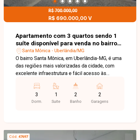
busca um imóvel amplo no coração da cidade.
Entre em contato e agende sua visita.
R$ 700.000,00
R$ 690.000,00 V
Apartamento com 3 quartos sendo 1
suíte disponível para venda no bairro
Santa Mônica em Uberlândia-MG.
Santa Mônica - Uberlândia/MG
O bairro Santa Mônica, em Uberlândia-MG, é uma
das regiões mais valorizadas da cidade, com
excelente infraestrutura e fácil acesso às
principais avenidas. O bairro conta com
universidades, supermercados, escolas,
3
1
2
2
farmácias, restaurantes e diversos serviços,
Dorm.
Suite
Banho
Garagens
proporcionando praticidade e qualidade de vida.
Apartamento com aproximadamente 79m² de
área privativa e acabamento diferenciado. O
imóvel dispõe de sala em 02 ambientes com
painel, rack e cristaleira embutida, varanda
Cód.
47697