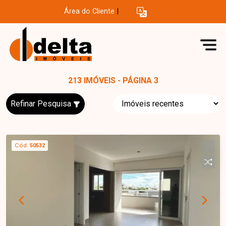
Área do Cliente
|
213 IMÓVEIS - PÁGINA 3
Refinar Pesquisa
Cód.
50532