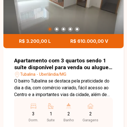
festas, elevador e hall de entrada decorado,
garantindo conforto e funcionalidade aos
moradores. A localização é um grande diferencial,
oferecendo fácil acesso a comércios, serviços e
às principais vias da cidade.
R$ 3.200,00 L
R$ 610.000,00 V
Apartamento com 3 quartos sendo 1
suíte disponível para venda ou aluguel
no bairro Tubalina em Uberlândia-MG
Tubalina - Uberlândia/MG
O bairro Tubalina se destaca pela praticidade do
dia a dia, com comércio variado, fácil acesso ao
Centro e a importantes vias da cidade, além de
oferecer uma infraestrutura completa que
valoriza a mobilidade e a conveniência dos
3
1
2
2
moradores. O apartamento conta com sala em
Dorm.
Suite
Banho
Garagens
dois ambientes com painel ripado e rack