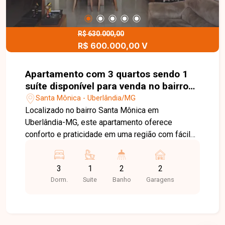
R$ 630.000,00
R$ 600.000,00 V
Apartamento com 3 quartos sendo 1
suíte disponível para venda no bairro
Santa Mônica em Uberlândia-MG
Santa Mônica - Uberlândia/MG
Localizado no bairro Santa Mônica em
Uberlândia-MG, este apartamento oferece
conforto e praticidade em uma região com fácil
acesso a comércios, serviços e principais vias
da cidade. O imóvel possui aproximadamente 90
3
1
2
2
m² de área privativa, com ambientes bem
Dorm.
Suite
Banho
Garagens
distribuídos e funcionais. Conta com 3 quartos,
sendo 1 suíte, além de banheiro social,
proporcionando conforto para toda a família.
Dispõe de cozinha com armários planejados, área