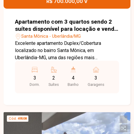
R$ 700.000,00 V
visita.
Apartamento com 3 quartos sendo 2
suítes disponível para locação e venda
no Bairro Santa Mônica em Uberlândia
Santa Mônica - Uberlândia/MG
- MG.
Excelente apartamento Duplex/Cobertura
localizado no bairro Santa Mônica, em
Uberlândia-MG, uma das regiões mais
valorizadas da cidade, especialmente pela
proximidade com a UFU. O bairro se destaca pela
3
2
4
3
infraestrutura completa, com ampla oferta de
Dorm.
Suítes
Banho
Garagens
comércios, supermercados, academias,
restaurantes, serviços e fácil acesso às
principais vias, proporcionando praticidade,
mobilidade e excelente qualidade de vida.
Apartamento Duplex/Cobertura próximo à UFU,
Cód.
49508
disponível para locação, todo planejado e
mobiliado, com aproximadamente 173 m² de área