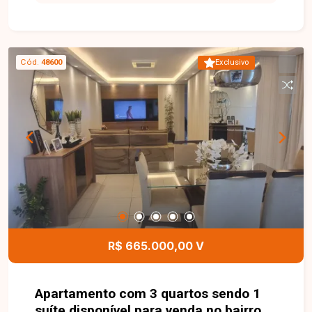
embutidos, hall para três quartos ? todos com
guarda-roupas, sendo um deles suíte com cortina
blackout ?, banheiros social e suíte com espelho,
armário e box, cozinha com armários conjugada
Cód.
48600
Exclusivo
com copa, gás encanado, área de serviço
separada, piso em porcelanato, pintura nova e
aproximadamente 90m² de área privativa. Possui
ainda duas vagas de garagem. O prédio oferece
portaria virtual, elevador, salão de festas, espaço
gourmet e playground.
R$ 665.000,00 V
Apartamento com 3 quartos sendo 1
suíte disponível para venda no bairro