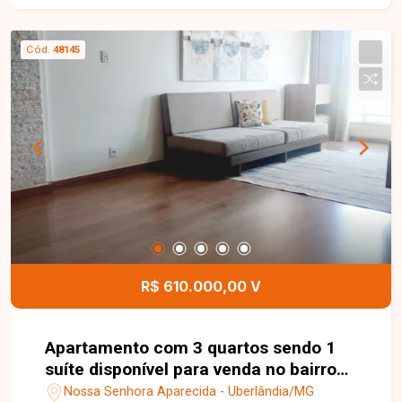
proporcionando praticidade e conforto.
Cód.
48145
R$ 610.000,00 V
Apartamento com 3 quartos sendo 1
suíte disponível para venda no bairro
Nossa Senhora Aparecida em
Nossa Senhora Aparecida - Uberlândia/MG