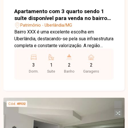
Apartamento com 3 quarto sendo 1
suíte disponível para venda no bairro
Patrimônio em Uberlândia-MG
Patrimônio - Uberlândia/MG
Bairro XXX é uma excelente escolha em
Uberlândia, destacando-se pela sua infraestrutura
completa e constante valorização. A região
oferece fácil acesso às principais vias da cidade,
além de contar com ampla variedade de
3
1
2
2
comércios, escolas, serviços e opções de lazer,
Dorm.
Suite
Banho
Garagens
garantindo praticidade e qualidade de vida para
toda a família. O imóvel dispõe de sala integrada
à varanda, 3 quartos, sendo uma suíte, banheiro
social, cozinha integrada à varanda, área de
serviço e condomínio com academia completa,
Cód.
49132
piscinas, playground e petplace. Apartamento na
planta com aproximadamente 76,13 m², projetado
para conforto e modernidade. Possui
acabamento de alto padrão com piso em