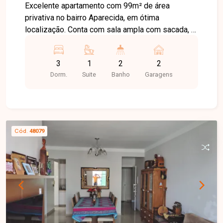
Uberlândia - MG.
Excelente apartamento com 99m² de área
privativa no bairro Aparecida, em ótima
localização. Conta com sala ampla com sacada, 3
quartos sendo 1 suíte, banheiro social, cozinha
com armários planejados, área de serviço
3
1
2
2
separada e 2 vagas de garagem soltas. Possui
Dorm.
Suite
Banho
Garagens
elevador e piso laminado em todo o apartamento.
Cód.
48079