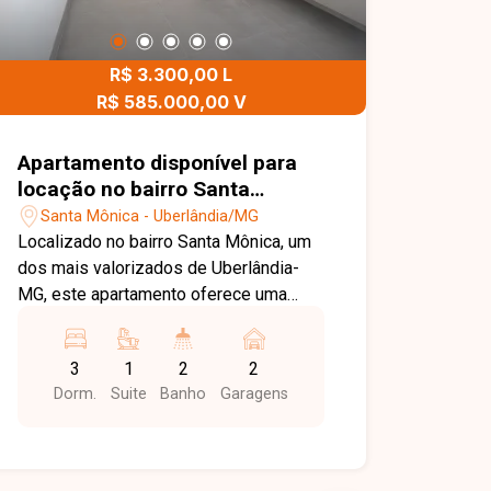
R$ 3.300,00 L
R$ 585.000,00 V
Apartamento disponível para
locação no bairro Santa
Monica em Uberlândia-MG
Santa Mônica - Uberlândia/MG
Localizado no bairro Santa Mônica, um
dos mais valorizados de Uberlândia-
MG, este apartamento oferece uma
combinação perfeita entre conforto,
praticidade e excelente localização. A
3
1
2
2
região conta com fácil acesso às
Dorm.
Suite
Banho
Garagens
principais avenidas da cidade e dispõe
de ampla infraestrutura de comércios,
supermercados, escolas,
universidades, farmácias, restaurantes