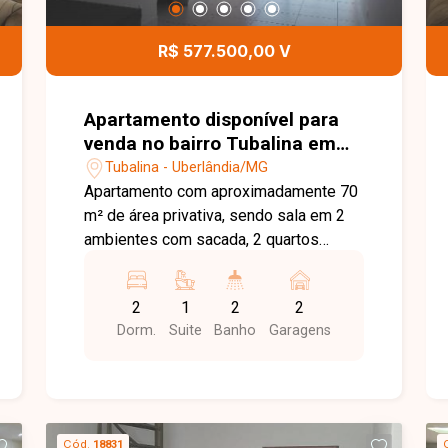
R$ 577.500,00 V
Apartamento disponível para
venda no bairro Tubalina em
Uberlândia-MG
Tubalina - Uberlândia/MG
Apartamento com aproximadamente 70
m² de área privativa, sendo sala em 2
ambientes com sacada, 2 quartos
sendo 1 suíte com armários embutidos,
banheiro social com armário e box,
2
1
2
2
cozinha planejada com armários e
Dorm.
Suite
Banho
Garagens
fogão cooktop, área de serviço com
armários, 2 vagas de garagem.
Condomínio com elevador, portaria 24
horas, piscina, academia, spa, salão de
festas e brinquedoteca.
Cód.
18831