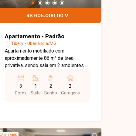
R$ 605.000,00 V
Apartamento - Padrão
Tibery - Uberlândia/MG
Apartamento mobiliado com
aproximadamente 86 m² de área
privativa, sendo sala em 2 ambientes
com sacada, painel de TV e mesa de
jantar, hall para 3 quartos com armários
3
1
2
2
sendo 1 suite, banheiro social com
Dorm.
Suite
Banho
Garagens
armários e box, cozinha com armários,
área de serviço com armários, 2 vagas
de garagem, portaria 24 horas, salão de
festa, academia, 2 elevadores. Agende
agora mesmo uma visita e venha
conhecer pessoalmente todos os
Cód.
18465