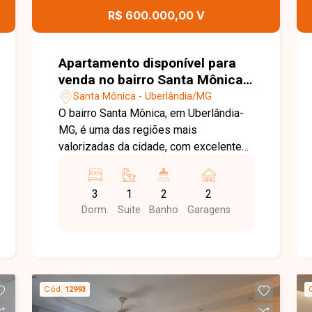
R$ 600.000,00 V
Apartamento disponível para
venda no bairro Santa Mônica
em Uberlândia-MG
Santa Mônica - Uberlândia/MG
O bairro Santa Mônica, em Uberlândia-
MG, é uma das regiões mais
valorizadas da cidade, com excelente
infraestrutura, fácil acesso à
Universidade Federal de Uberlândia e
3
1
2
2
ampla oferta de comércios e serviços,
Dorm.
Suite
Banho
Garagens
ideal para quem busca praticidade e
qualidade de vida. Excelente
apartamento duplex com
aproximadamente 140m² de área
privativa, distribuído em 2 pavimentos,
Cód.
12993
sendo no primeiro pavimento sala em 2