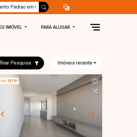
EU IMÓVEL
PARA ALUGAR
finar Pesquisa
Cód.
23170