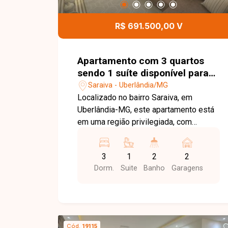
R$ 691.500,00 V
Apartamento com 3 quartos
sendo 1 suíte disponível para
venda no bairro Saraiva em
Saraiva - Uberlândia/MG
Uberlândia-MG
Localizado no bairro Saraiva, em
Uberlândia-MG, este apartamento está
em uma região privilegiada, com
excelente infraestrutura e fácil acesso
a supermercados, escolas, hospitais,
3
1
2
2
universidades, comércios e diversos
Dorm.
Suite
Banho
Garagens
serviços. O bairro é uma excelente
opção para quem busca praticidade no
dia a dia, conforto e valorização
imobiliária. O imóvel possui 99,84 m²
de área privativa, distribuídos em sala
Cód.
19115