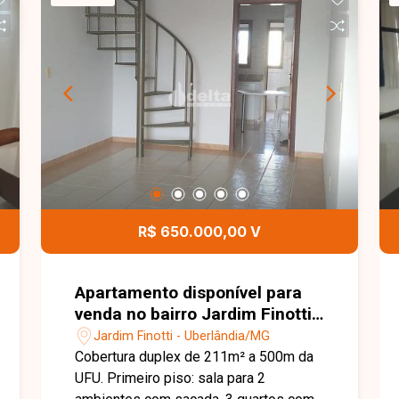
R$ 650.000,00 V
Apartamento disponível para
venda no bairro Jardim Finotti
em Uberlândia-MG
Jardim Finotti - Uberlândia/MG
Cobertura duplex de 211m² a 500m da
UFU. Primeiro piso: sala para 2