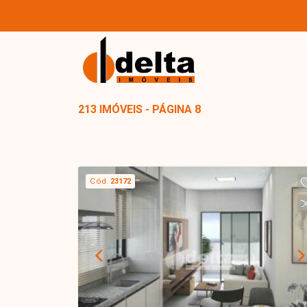
213 IMÓVEIS - PÁGINA 8
Cód.
23172