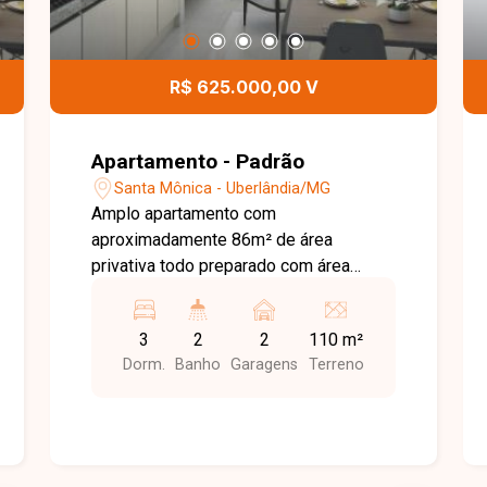
R$ 625.000,00 V
Apartamento - Padrão
Santa Mônica - Uberlândia/MG
Amplo apartamento com
aproximadamente 86m² de área
privativa todo preparado com área
técnica e tubulação para ar, possui sala
ampla totalmente conjugada com sala
3
2
2
110 m²
de Jantar e cozinha, 3 quartos sendo 1
Dorm.
Banho
Garagens
Terreno
suíte, banheiro social, área de serviço,
varanda gourmet em L, passagem em
todos os cômodos e 2 vagas de
Garagem. Condomínio com área de
lazer, academia, área para bicicletário e