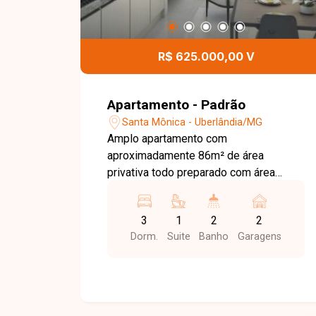
R$ 625.000,00 V
Apartamento - Padrão
Santa Mônica - Uberlândia/MG
Amplo apartamento com
aproximadamente 86m² de área
privativa todo preparado com área
técnica e tubulação para ar, possui sala
ampla totalmente conjugada com sala
3
1
2
2
de Jantar e cozinha, 3 quartos sendo 1
Dorm.
Suite
Banho
Garagens
suíte, banheiro social, área de serviço,
varanda gourmet em L, passagem em
todos os cômodos e 2 vagas de
Garagem. Condomínio com área de
lazer, academia, área para bicicletário e