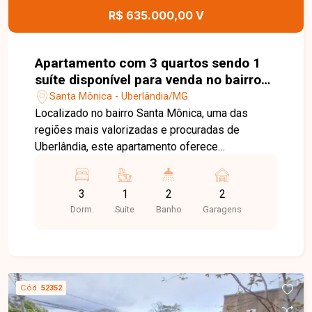
agende sua visita!
R$ 635.000,00 V
Apartamento com 3 quartos sendo 1
suíte disponível para venda no bairro
Santa Mônica em Uberlândia-MG
Santa Mônica - Uberlândia/MG
Localizado no bairro Santa Mônica, uma das
regiões mais valorizadas e procuradas de
Uberlândia, este apartamento oferece
praticidade, conforto e excelente infraestrutura
ao seu redor. O bairro conta com fácil acesso às
3
1
2
2
principais vias da cidade, além de estar próximo
Dorm.
Suite
Banho
Garagens
a universidades, escolas, supermercados,
farmácias, restaurantes e diversos serviços
essenciais para o dia a dia. O imóvel possui
ambientes amplos e bem distribuídos, contando
com sala espaçosa que proporciona conforto
Cód.
52352
para receber familiares e amigos. São 3 quartos