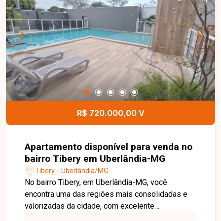
com armários planejados, sendo 1 suíte, além de
banheiro social, oferecendo praticidade e
comodidade para toda a família. A cozinha
planejada dispõe de armários que garantem
melhor organização e funcionalidade,
complementada por área de serviço
independente. O apartamento conta ainda com 2
vagas de garagem e elevador, agregando mais
conforto e acessibilidade aos moradores. Uma
excelente oportunidade para quem busca um
R$ 720.000,00 V
imóvel bem localizado, funcional e pronto para
morar. Entre em contato e agende sua visita.
Apartamento disponível para venda no
bairro Tibery em Uberlândia-MG
Tibery - Uberlândia/MG
No bairro Tibery, em Uberlândia-MG, você
encontra uma das regiões mais consolidadas e
valorizadas da cidade, com excelente
infraestrutura, fácil acesso às principais