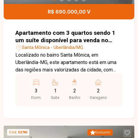
visita e venha conhecer todos os detalhes deste
imóvel.
R$ 690.000,00 V
Apartamento com 3 quartos sendo 1
um suíte disponível para venda no
bairro Santa Mônica em Uberlândia-
Santa Mônica - Uberlândia/MG
MG
Localizado no bairro Santa Mônica, em
Uberlândia-MG, este apartamento está em uma
das regiões mais valorizadas da cidade, com
excelente infraestrutura, fácil acesso às
principais vias e proximidade com universidades,
3
1
2
2
supermercados, escolas, farmácias, restaurantes
Dorm.
Suite
Banho
Garagens
e diversos comércios e serviços, proporcionando
praticidade e qualidade de vida. O imóvel conta
com sala ampla em dois ambientes integrada à
sacada gourmet, cozinha, área de serviço, 03
quartos, sendo 01 suíte, banheiro social e 02
Cód.
52765
Exclusivo
vagas de garagem cobertas com tomadas para