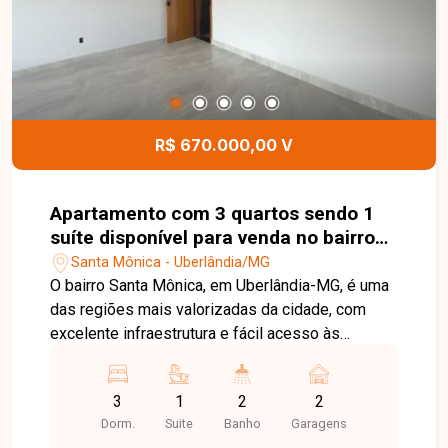
R$ 670.000,00 V
Apartamento com 3 quartos sendo 1
suíte disponível para venda no bairro
Santa Mônica em Uberlândia-MG
Santa Mônica - Uberlândia/MG
O bairro Santa Mônica, em Uberlândia-MG, é uma
das regiões mais valorizadas da cidade, com
excelente infraestrutura e fácil acesso às
principais avenidas. O bairro conta com
universidades, supermercados, escolas,
3
1
2
2
farmácias, restaurantes e diversos serviços,
Dorm.
Suite
Banho
Garagens
proporcionando praticidade e qualidade de vida.