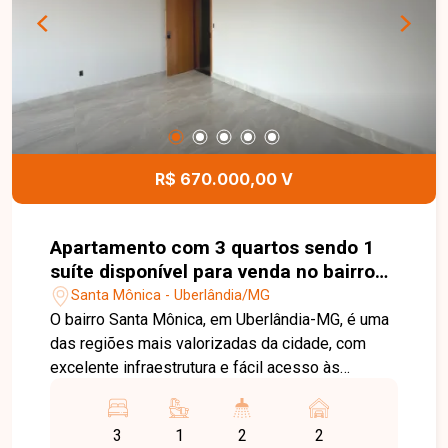
conhecer este excelente apartamento.
R$ 670.000,00 V
Apartamento com 3 quartos sendo 1
suíte disponível para venda no bairro
Santa Mônica em Uberlândia-MG
Santa Mônica - Uberlândia/MG
O bairro Santa Mônica, em Uberlândia-MG, é uma
das regiões mais valorizadas da cidade, com
excelente infraestrutura e fácil acesso às
principais avenidas. O bairro conta com
universidades, supermercados, escolas,
3
1
2
2
farmácias, restaurantes e diversos serviços,