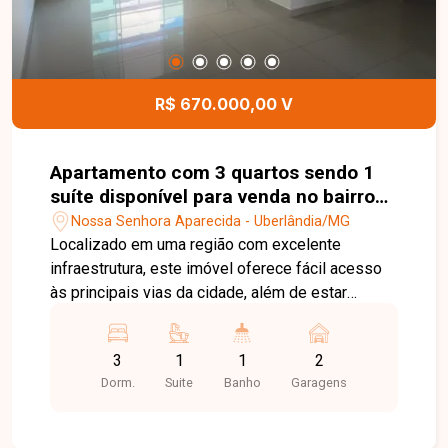
R$ 670.000,00 V
Apartamento com 3 quartos sendo 1
suíte disponível para venda no bairro
em Uberlândia-MG
Nossa Senhora Aparecida - Uberlândia/MG
Localizado em uma região com excelente
infraestrutura, este imóvel oferece fácil acesso
às principais vias da cidade, além de estar
próximo a supermercados, escolas, farmácias,
restaurantes, academias e diversos serviços,
3
1
1
2
proporcionando mais praticidade, conforto e
Dorm.
Suite
Banho
Garagens
qualidade de vida para toda a família. Sala ampla
para ambientes de convivência, 3 quartos, sendo
1 suíte, banheiro social, cozinha, área de serviço