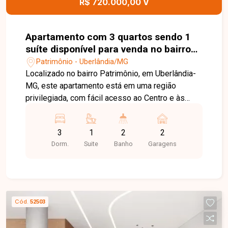
R$ 720.000,00 V
Apartamento com 3 quartos sendo 1
suíte disponível para venda no bairro
Patrimônio em Uberlândia-MG
Patrimônio - Uberlândia/MG
Localizado no bairro Patrimônio, em Uberlândia-
MG, este apartamento está em uma região
privilegiada, com fácil acesso ao Centro e às
principais avenidas da cidade. O bairro oferece
excelente infraestrutura, estando próximo a
3
1
2
2
supermercados, escolas, universidades,
Dorm.
Suite
Banho
Garagens
restaurantes, farmácias e diversos serviços,
proporcionando praticidade e qualidade de vida
para toda a família. O imóvel possui 96 m² de
área privativa e dispõe de sala ampla, 03 quartos,
sendo 02 suítes, incluindo uma suíte máster com
Cód.
52503
sacada e ar-condicionado instalado, além de
banheiro social, cozinha funcional, área de