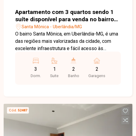
Apartamento com 3 quartos sendo 1
suíte disponível para venda no bairro
Santa Mônica em Uberlândia-MG
Santa Mônica - Uberlândia/MG
O bairro Santa Mônica, em Uberlândia-MG, é uma
das regiões mais valorizadas da cidade, com
excelente infraestrutura e fácil acesso às
principais avenidas. O bairro conta com
universidades, supermercados, escolas,
3
1
2
2
farmácias, restaurantes e diversos serviços,
Dorm.
Suite
Banho
Garagens
proporcionando praticidade e qualidade de vida.
Apartamento com sala ampla, sacada, 03 quartos,
sendo 01 suíte, banheiro social, cozinha
separada, área de serviço e 02 vagas de
garagem em gaveta. O imóvel oferece ambientes
Cód.
52487
amplos e bem distribuídos, ideal para quem
busca conforto e funcionalidade em uma
excelente localização. Entre em contato para
mais informações e agende uma visita para