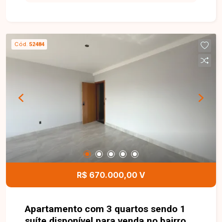
Apartamento com sala ampla, sacada, 03 quartos,
sendo 01 suíte, banheiro social, cozinha
separada, área de serviço e 02 vagas de
garagem em gaveta. O imóvel oferece ambientes
Cód.
52484
amplos e bem distribuídos, ideal para quem
busca conforto e funcionalidade em uma
excelente localização. Entre em contato para
mais informações e agende uma visita para
conhecer este excelente apartamento.
R$ 670.000,00 V
Apartamento com 3 quartos sendo 1
suíte disponível para venda no bairro