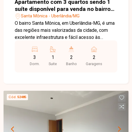
Apartamento com 3 quartos sendo 1
suíte disponível para venda no bairro
Santa Mônica em Uberlândia-MG
Santa Mônica - Uberlândia/MG
O bairro Santa Mônica, em Uberlândia-MG, é uma
das regiões mais valorizadas da cidade, com
excelente infraestrutura e fácil acesso às
principais avenidas. O bairro conta com
universidades, supermercados, escolas,
3
1
2
2
farmácias, restaurantes e diversos serviços,
Dorm.
Suite
Banho
Garagens
proporcionando praticidade e qualidade de vida.
Apartamento com sala ampla, sacada, 03 quartos,
sendo 01 suíte, banheiro social, cozinha
separada, área de serviço e 02 vagas de
garagem em gaveta. O imóvel oferece ambientes
Cód.
52485
amplos e bem distribuídos, ideal para quem
busca conforto e funcionalidade em uma
excelente localização. Entre em contato para
mais informações e agende uma visita para
conhecer este excelente apartamento.