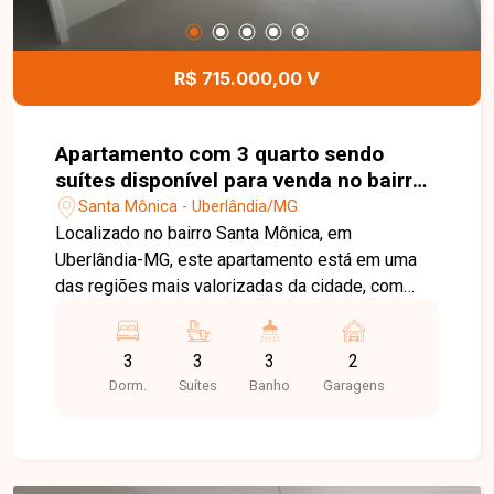
manutenção e limpeza das áreas comuns, com
água e energia das áreas comuns inclusas na
taxa condominial. O prédio possui apenas quatro
R$ 715.000,00 V
pavimentos, garantindo um ambiente tranquilo e
exclusivo. O imóvel conta ainda com 04 vagas de
garagem, sendo 02 cobertas e 02 descobertas.
Apartamento com 3 quarto sendo
Entre em contato para mais informações e
suítes disponível para venda no bairro
agende uma visita para conhecer esta excelente
Santa Mônica em Uberlânida-MG
Santa Mônica - Uberlândia/MG
cobertura.
Localizado no bairro Santa Mônica, em
Uberlândia-MG, este apartamento está em uma
das regiões mais valorizadas da cidade, com
excelente infraestrutura, fácil acesso às
principais vias e proximidade com universidades,
3
3
3
2
supermercados, escolas, farmácias, restaurantes
Dorm.
Suítes
Banho
Garagens
e diversos comércios e serviços, proporcionando
praticidade e qualidade de vida. O imóvel conta
com sala ampla integrada à sacada gourmet com
churrasqueira, cozinha, área de serviço, lavabo,